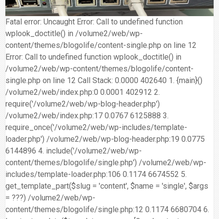
合
分
系
統
大
件
台
約
享
統
安
樓
區
中
Fatal error: Uncaught Error: Call to undefined function
裝,
網
港
wplook_doctitle() in /volume2/web/wp-
維
路/
落
content/themes/blogolife/content-single.php on line 12
修,
公
海
Error: Call to undefined function wplook_doctitle() in
報
司
原
/volume2/web/wp-content/themes/blogolife/content-
價
網
木
single.php on line 12 Call Stack: 0.0000 402640 1. {main}()
路/
安
/volume2/web/index.php:0 0.0001 402912 2.
解
全
require('/volume2/web/wp-blog-header.php')
決
基
/volume2/web/index.php:17 0.0767 6125888 3.
方
金
require_once('/volume2/web/wp-includes/template-
案
會
loader.php') /volume2/web/wp-blog-header.php:19 0.0775
6144896 4. include('/volume2/web/wp-
content/themes/blogolife/single.php') /volume2/web/wp-
includes/template-loader.php:106 0.1174 6674552 5.
get_template_part($slug = 'content', $name = 'single', $args
= ???) /volume2/web/wp-
content/themes/blogolife/single.php:12 0.1174 6680704 6.