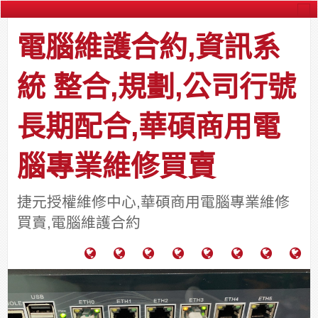
電腦維護合約,資訊系
統 整合,規劃,公司行號
長期配合,華碩商用電
腦專業維修買賣
捷元授權維修中心,華碩商用電腦專業維修
買賣,電腦維護合約
電
成
關
士
監
宿
HP
財
腦
功
於
通
視
舍
中
團
維
案
力
報
器
網
古
法
護
例
通
關
系
路/
料
人