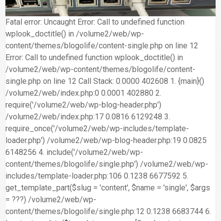
合
分
系
統
大
件
台
約
享
統
安
樓
區
中
Fatal error: Uncaught Error: Call to undefined function
裝,
網
港
wplook_doctitle() in /volume2/web/wp-
維
路/
落
content/themes/blogolife/content-single.php on line 12
修,
公
海
Error: Call to undefined function wplook_doctitle() in
報
司
原
/volume2/web/wp-content/themes/blogolife/content-
價
網
木
single.php on line 12 Call Stack: 0.0000 402608 1. {main}()
路/
安
/volume2/web/index.php:0 0.0001 402880 2.
解
全
require('/volume2/web/wp-blog-header.php')
決
基
/volume2/web/index.php:17 0.0816 6129248 3.
方
金
require_once('/volume2/web/wp-includes/template-
案
會
loader.php') /volume2/web/wp-blog-header.php:19 0.0825
6148256 4. include('/volume2/web/wp-
content/themes/blogolife/single.php') /volume2/web/wp-
includes/template-loader.php:106 0.1238 6677592 5.
get_template_part($slug = 'content', $name = 'single', $args
= ???) /volume2/web/wp-
content/themes/blogolife/single.php:12 0.1238 6683744 6.