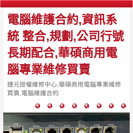
電腦維護合約,資訊系
統 整合,規劃,公司行號
長期配合,華碩商用電
腦專業維修買賣
捷元授權維修中心,華碩商用電腦專業維修
買賣,電腦維護合約
電
成
關
士
監
宿
HP
財
腦
功
於
通
視
舍
中
團
維
案
力
報
器
網
古
法
護
例
通
關
系
路/
料
人