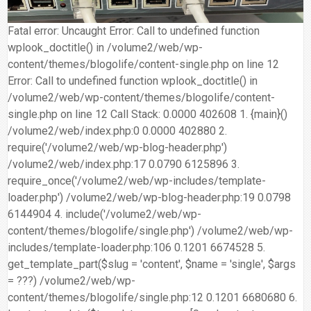
合
分
系
統
大
件
台
約
享
統
安
樓
區
中
Fatal error: Uncaught Error: Call to undefined function
裝,
網
港
wplook_doctitle() in /volume2/web/wp-
維
路/
落
content/themes/blogolife/content-single.php on line 12
修,
公
海
Error: Call to undefined function wplook_doctitle() in
報
司
原
/volume2/web/wp-content/themes/blogolife/content-
價
網
木
single.php on line 12 Call Stack: 0.0000 402608 1. {main}()
路/
安
/volume2/web/index.php:0 0.0000 402880 2.
解
全
require('/volume2/web/wp-blog-header.php')
決
基
/volume2/web/index.php:17 0.0790 6125896 3.
方
金
require_once('/volume2/web/wp-includes/template-
案
會
loader.php') /volume2/web/wp-blog-header.php:19 0.0798
6144904 4. include('/volume2/web/wp-
content/themes/blogolife/single.php') /volume2/web/wp-
includes/template-loader.php:106 0.1201 6674528 5.
get_template_part($slug = 'content', $name = 'single', $args
= ???) /volume2/web/wp-
content/themes/blogolife/single.php:12 0.1201 6680680 6.