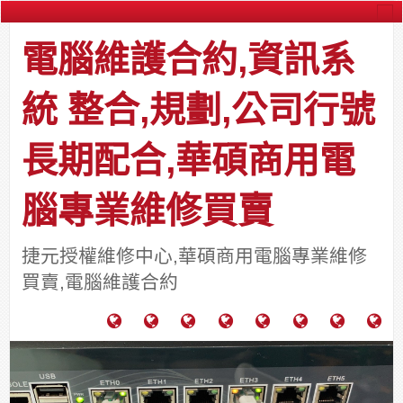
電腦維護合約,資訊系
統 整合,規劃,公司行號
長期配合,華碩商用電
腦專業維修買賣
捷元授權維修中心,華碩商用電腦專業維修
買賣,電腦維護合約
電
成
關
士
監
宿
HP
財
腦
功
於
通
視
舍
中
團
維
案
力
報
器
網
古
法
護
例
通
關
系
路/
料
人