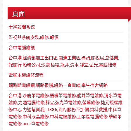
頁面
士通報關系統
監視器系統安裝,維修,報價
台中電腦維護
台中港,經濟部加工出口區,關連工業區,碼頭,關稅局,倉儲業,
報關行,船務公司,沙鹿,梧棲,龍井,清水,靜宜,弘光,電腦維修
電腦主機維修流程
網路斷斷續續,網路很慢,網路一直斷線,學生宿舍網路
台中港,沙鹿筆電維修,梧棲筆電維修,龍井筆電維修,清水筆電
維修,力通電腦維修,靜宜,弘光筆電維修,螢幕維修,捷元授權維
修中心,力通幫幫我,Lt885,到府服務不加價,資料救援,中科筆
電維修,中科液晶維修,中科電腦維修,工業區電腦維修,華碩筆
電維修,acer筆電維修