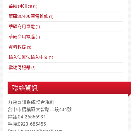
華碩s400ca
(1)
華碩SC400筆電維修
(1)
華碩商用筆電
(1)
華碩商用電腦
(1)
資料救援
(3)
輸入法無法輸入中文
(1)
雲端伺服器
(6)
聯絡資訊
力通資訊系統整合規劃
台中市梧棲區大智路二段434號
電話:04-26566931
手機:0923-685455