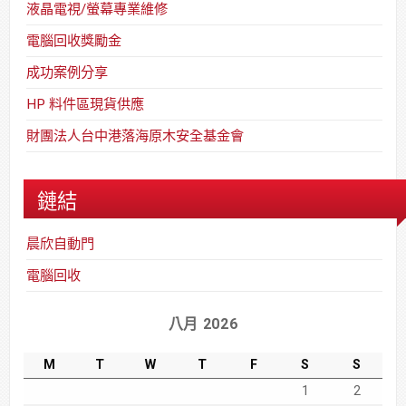
液晶電視/螢幕專業維修
電腦回收獎勵金
成功案例分享
HP 料件區現貨供應
財團法人台中港落海原木安全基金會
鏈結
晨欣自動門
電腦回收
八月 2026
M
T
W
T
F
S
S
1
2