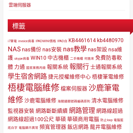
雲端伺服器
標籤
KB4461614
kb4480970
i7筆電
invoice病毒
IPADMINI價格
IPAD白
NAS
nas教學
nas備份
nas安裝
nas架設
nsa維
護
WIN10
中古機櫃
免費防毒軟
skype病毒
二手機櫃
何進來
報關行
體
力通
報關系統
士通報關系統
國貿業務丙級
學生宿舍網路
捷元授權維修中心
梧棲筆電維修
梧棲電腦維修
沙鹿筆電
檔案伺服器
維修
沙鹿電腦維修
清水電腦維修
海關通關號碼編碼原則
網路管理
監視器安裝
網路斷斷續續
網路線超過
網路線超過100公尺
華碩
華碩商用電腦
防止loop
電腦藍
頻寬管理器
飯店網路
龍井電腦維修
底白字
電腦顯示異常