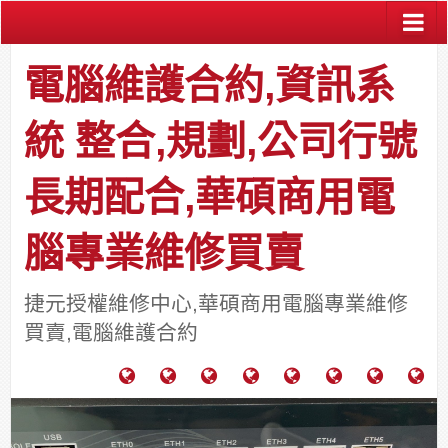
電腦維護合約,資訊系
統 整合,規劃,公司行號
長期配合,華碩商用電
腦專業維修買賣
捷元授權維修中心,華碩商用電腦專業維修
買賣,電腦維護合約
電
成
關
士
監
宿
HP
財
腦
功
於
通
視
舍
中
團
維
案
力
報
器
網
古
法
護
例
通
關
系
路/
料
人