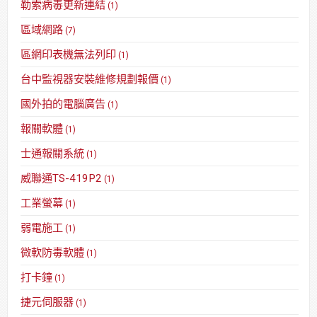
勒索病毒更新連結
(1)
區域網路
(7)
區網印表機無法列印
(1)
台中監視器安裝維修規劃報價
(1)
國外拍的電腦廣告
(1)
報關軟體
(1)
士通報關系統
(1)
威聯通TS-419P2
(1)
工業螢幕
(1)
弱電施工
(1)
微軟防毒軟體
(1)
打卡鐘
(1)
捷元伺服器
(1)