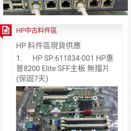
合
分
系
統
大
件
台
約
享
統
安
樓
區
中
裝,
網
港
維
路/
落
HP中古料件區
修,
公
海
報
司
原
HP 料件區現貨供應
價
網
木
1. HP SP:611834-001 HP惠
路/
安
解
全
普8200 Elite SFF主板 無擋片
決
基
(保固7天)
方
金
案
會