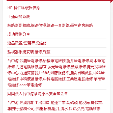
HP 料件區現貨供應
士通報關系統
網路斷斷續續,網路很慢,網路一直斷線,學生宿舍網路
成功案例分享
液晶電視/螢幕專業維修
監視器系統安裝,維修,報價
台中港,沙鹿筆電維修,梧棲筆電維修,龍井筆電維修,清水筆電
維修,力通電腦維修,靜宜,弘光筆電維修,螢幕維修,捷元授權維
修中心,力通幫幫我,Lt885,到府服務不加價,資料救援,中科筆
電維修,中科液晶維修,中科電腦維修,工業區電腦維修,華碩筆
電維修,acer筆電維修
財團法人台中港落海原木安全基金會
台中港,經濟部加工出口區,關連工業區,碼頭,關稅局,倉儲業,
報關行,船務公司,沙鹿,梧棲,龍井,清水,靜宜,弘光,電腦維修