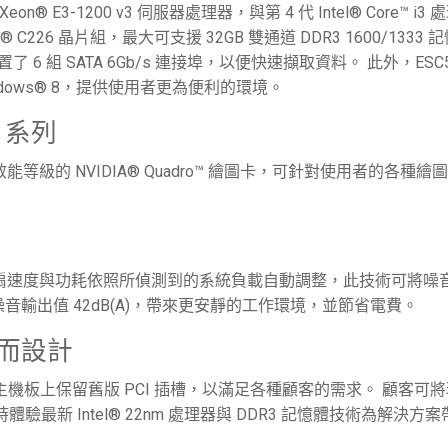
Xeon® E3-1200 v3 伺服器處理器，與第 4 代 Intel® Core™ i3 
® C226 晶片組，最大可支援 32GB 雙通道 DDR3 1600/1333 
6 組 SATA 6Gb/s 連接埠，以便快速擷取資料。 此外，ESC5
 與 Windows® 8，提供使用者更為便利的環境。
™ 系列
能等級的 NVIDIA® Quadro™ 繪圖卡，可針對使用者的各種繪
，使風扇速度與功耗依照所偵測到的系統負載自動調整，此技術可將噪
均噪音輸出值 42dB(A)，帶來更安靜的工作環境，並節省電費。
用而設計
3 更在主機板上保留舊版 PCI 插槽，以滿足各種顧客的需求。 顧客可
同時體驗最新 Intel® 22nm 處理器與 DDR3 記憶體技術為解決方