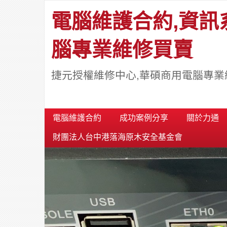
電腦維護合約,資訊
腦專業維修買賣
捷元授權維修中心,華碩商用電腦專業
電腦維護合約
成功案例分享
關於力通
財團法人台中港落海原木安全基金會