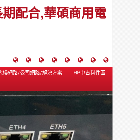
長期配合,華碩商用電
電
成
關
士
監
宿
HP
財
腦
功
於
通
視
舍
中
團
大樓網路/公司網路/解決方案
HP中古料件區
維
案
力
報
器
網
古
法
護
例
通
關
系
路/
料
人
合
分
系
統
大
件
台
約
享
統
安
樓
區
中
裝,
網
港
維
路/
落
修,
公
海
報
司
原
價
網
木