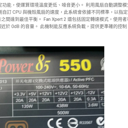
最客製化的設定功能，使運算環境溫度更低、噪音更小。 利用風扇自動調整
風速偵測自訂 CPU 與機殼風扇的速度，此系統會依據不同標準，以指
達到最佳平衡。 Fan Xpert 2 還包括固定轉速模式，使用
於 0dB 的音量。 此機制能反應系統負載，提供更準確的控制