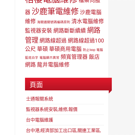
檔案伺服
沙鹿筆電維修
器
沙鹿電腦
維修
清水電腦維修
海關通關號碼編碼原則
網路
監視器安裝
網路斷斷續續
管理
網路線超過
網路線超過100
公尺
華碩
華碩商用電腦
防止loop
電腦
頻寬管理器
飯店
藍底白字
電腦顯示異常
網路
龍井電腦維修
頁面
士通報關系統
監視器系統安裝,維修,報價
台中電腦維護
台中港,經濟部加工出口區,關連工業區,