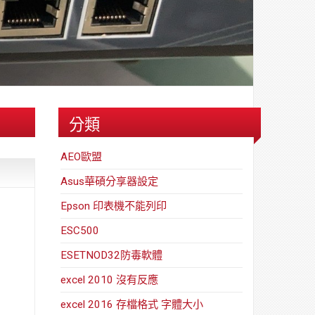
路/
安
解
全
決
基
方
金
案
會
分類
AEO歐盟
Asus華碩分享器設定
Epson 印表機不能列印
ESC500
ESETNOD32防毒軟體
excel 2010 沒有反應
excel 2016 存檔格式 字體大小