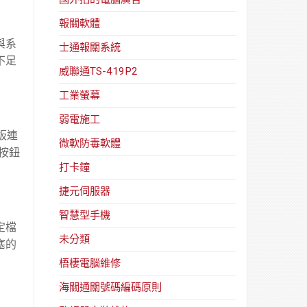
報關軟體
示與系
士通報關系統
不足
威聯通TS-419P2
工業螢幕
弱電施工
機板連
微軟防毒軟體
 按鈕
打卡鐘
捷元伺服器
智慧型手機
定檔
未分類
塞的
梧棲電腦維修
海關通關號碼編碼原則