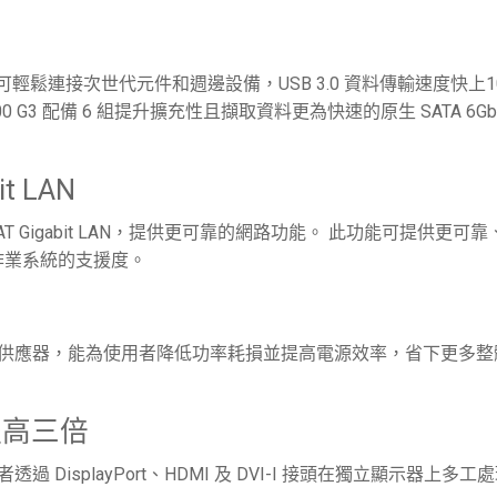
連接埠。 可輕鬆連接次世代元件和週邊設備，USB 3.0 資料傳輸速度快上1
00 G3 配備 6 組提升擴充性且擷取資料更為快速的原生 SATA 6Gb
t LAN
I210AT Gigabit LAN，提供更可靠的網路功能。 此功能可提供更可
作業系統的支援度。
牌和銀牌電源供應器，能為使用者降低功率耗損並提高電源效率，省下更多
提高三倍
者透過 DisplayPort、HDMI 及 DVI-I 接頭在獨立顯示器上多工