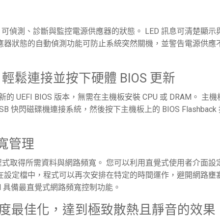
ower 功能，可偵測、診斷與監控電源供應器的狀態。 LED 訊息可清楚顯
應器狀態的自動偵測功能可防止系統突然關機，並警告電源供應
功能 — 輕鬆連接並按下硬體 BIOS 更新
新為新的 UEFI BIOS 版本，無需在主機板安裝 CPU 或 DRAM。 主
B 快閃磁碟機連接系統，然後按下主機板上的 BIOS Flashback
頻寬管理
式取得所需資料與網路頻寬。 您可以利用直覺式使用者介面設
在設定檔中，程式可以再次安排在特定的時間運作，避開網路壅
rol 具備最直覺式網路頻寬控制功能。
有風扇速度最佳化，達到極致散熱且靜音的效果