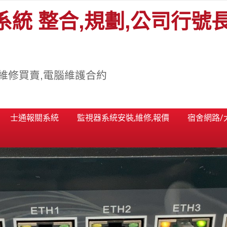
系統 整合,規劃,公司行號
維修買賣,電腦維護合約
士通報關系統
監視器系統安裝,維修,報價
宿舍網路/