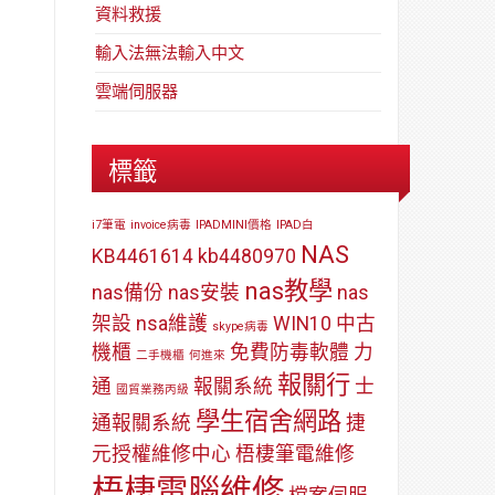
資料救援
輸入法無法輸入中文
雲端伺服器
標籤
i7筆電
invoice病毒
IPADMINI價格
IPAD白
NAS
KB4461614
kb4480970
nas教學
nas備份
nas安裝
nas
架設
nsa維護
WIN10
中古
skype病毒
機櫃
免費防毒軟體
力
二手機櫃
何進來
報關行
通
報關系統
士
國貿業務丙級
學生宿舍網路
通報關系統
捷
元授權維修中心
梧棲筆電維修
梧棲電腦維修