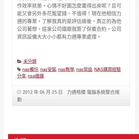
作效率就差，心情不好圖怎麼畫得出來呢？且可
能又會另外多花冤望錢，不值得！現在他相信力
通的專業，了解我真的是評估過後，真正的為他
公司著想，這家公司還跟我簽了保養合約，公司
資訊設備大大小小都有力通專業處理。
Categories:
未分類
Tags:
nas備份
,
nas安裝
,
nas教學
,
nas架設
,
NAS購買經驗
分享
,
nsa維護
2012 年 06 月 25 日
力通梧棲 電腦系統整合規
劃