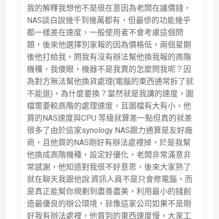
我的解釋我想他不是很在意因為老闆在議價錢，
NAS談白說幾千到幾萬都有，但最慘的功能幾乎
都一樣差在速度，一般使用者不會考慮這個問
題，後來他選擇別家報的因為價格低，兩個星期
後他打給我，問我有沒有辦法幫他換我報的高階
機種，我傻眼，機器不是我賣的怎麼問我呢？因
為對方無法幫他換貨處理(電腦的東西通常拆了就
不能退)，為什麼要換？當然就是我講的速度，圖
檔需要較高階的處理速度，且圖檔有大有小，他
買的NAS速度與CPU 等級就算差一點但真的就差
很多了由於這家synology NAS跟力通算是友好廠
商，且他買的NAS剛好有辦法處裡掉，於是我幫
他換成高階機種，設定好優化，老闆非常滿意非
常感謝，他知道對我很不好意思，後來大家熟了
就在聊天我跟他說:資訊人員不是只會修電腦，而
是真正能幫你規劃到盡善盡美，利用最小的錢創
造最優良的辦公環境，就像這家公司如果不是剛
好我有辦法處裡，他買到的東西速度慢，大家工