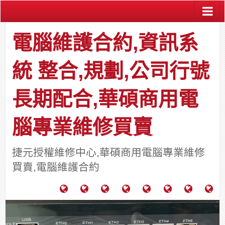
電腦維護合約,資訊系
統 整合,規劃,公司行號
長期配合,華碩商用電
腦專業維修買賣
捷元授權維修中心,華碩商用電腦專業維修
買賣,電腦維護合約
電
成
關
士
監
宿
HP
財
腦
功
於
通
視
舍
中
團
維
案
力
報
器
網
古
法
護
例
通
關
系
路/
料
人