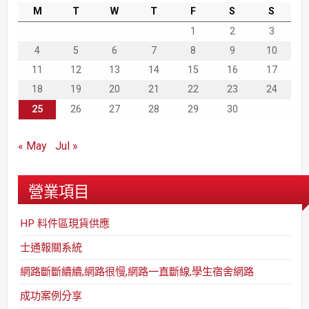
M
T
W
T
F
S
S
1
2
3
4
5
6
7
8
9
10
11
12
13
14
15
16
17
18
19
20
21
22
23
24
25
26
27
28
29
30
« May
Jul »
營業項目
HP 料件區現貨供應
士通報關系統
網路斷斷續續,網路很慢,網路一直斷線,學生宿舍網路
成功案例分享