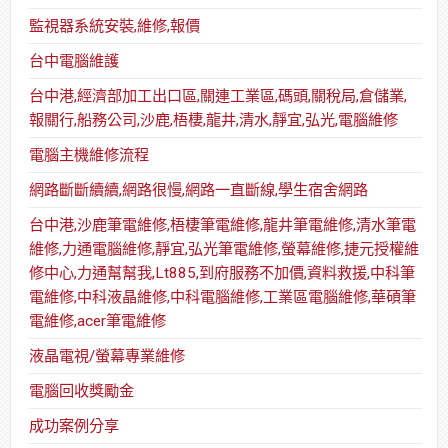
監視器系統安裝,維修,報價
台中電腦維護
台中港,經濟部加工出口區,關連工業區,碼頭,關稅局,倉儲業,
報關行,船務公司,沙鹿,梧棲,龍井,清水,靜宜,弘光,電腦維修
電腦主機維修流程
網路斷斷續續,網路很慢,網路一直斷線,學生宿舍網路
台中港,沙鹿筆電維修,梧棲筆電維修,龍井筆電維修,清水筆電
維修,力通電腦維修,靜宜,弘光筆電維修,螢幕維修,捷元授權維
修中心,力通幫幫我,Lt885,到府服務不加價,資料救援,中科筆
電維修,中科液晶維修,中科電腦維修,工業區電腦維修,華碩筆
電維修,acer筆電維修
液晶電視/螢幕專業維修
電腦回收獎勵金
成功案例分享