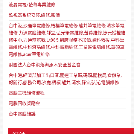
液晶電視/螢幕專業維修
監視器系統安裝,維修,報價
台中港,沙鹿筆電維修,梧棲筆電維修,龍井筆電維修,清水筆電
維修,力通電腦維修,靜宜,弘光筆電維修,螢幕維修,捷元授權維
修中心,力通幫幫我,Lt885,到府服務不加價,資料救援,中科筆
電維修,中科液晶維修,中科電腦維修,工業區電腦維修,華碩筆
電維修,acer筆電維修
財團法人台中港落海原木安全基金會
台中港,經濟部加工出口區,關連工業區,碼頭,關稅局,倉儲業,
報關行,船務公司,沙鹿,梧棲,龍井,清水,靜宜,弘光,電腦維修
電腦主機維修流程
電腦回收獎勵金
台中電腦維護