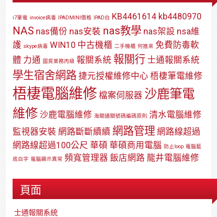
KB4461614
kb4480970
i7筆電
invoice病毒
IPADMINI價格
IPAD白
NAS
nas教學
nas備份
nas安裝
nas架設
nsa維
護
WIN10
中古機櫃
免費防毒軟
skype病毒
二手機櫃
何進來
報關行
體
力通
報關系統
士通報關系統
國貿業務丙級
學生宿舍網路
捷元授權維修中心
梧棲筆電維修
梧棲電腦維修
沙鹿筆電
檔案伺服器
維修
沙鹿電腦維修
清水電腦維修
海關通關號碼編碼原則
網路管理
監視器安裝
網路斷斷續續
網路線超過
網路線超過100公尺
華碩
華碩商用電腦
防止loop
電腦藍
頻寬管理器
飯店網路
龍井電腦維修
底白字
電腦顯示異常
頁面
士通報關系統