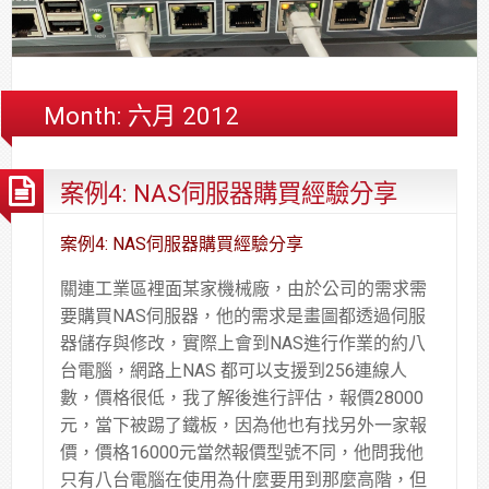
合
分
系
統
大
件
台
約
享
統
安
樓
區
中
裝,
網
港
維
路/
落
Month:
六月 2012
修,
公
海
報
司
原
案例4: NAS伺服器購買經驗分享
價
網
木
路/
安
解
全
案例4: NAS伺服器購買經驗分享
決
基
關連工業區裡面某家機械廠，由於公司的需求需
方
金
要購買NAS伺服器，他的需求是畫圖都透過伺服
案
會
器儲存與修改，實際上會到NAS進行作業的約八
台電腦，網路上NAS 都可以支援到256連線人
數，價格很低，我了解後進行評估，報價28000
元，當下被踢了鐵板，因為他也有找另外一家報
價，價格16000元當然報價型號不同，他問我他
只有八台電腦在使用為什麼要用到那麼高階，但