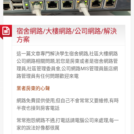
合
分
系
統
大
件
台
約
享
統
安
樓
區
中
裝,
網
港
維
路/
落
宿舍網路/大樓網路/公司網路/解決
修,
公
海
方案
報
司
原
價
網
木
這一篇文章專門解決學生宿舍網路,社區大樓網路
路/
安
公司網路相關問題,若您是房東或者是宿舍網路管
解
全
理員,社區管理委員會,公司網路MIS管理員飯店網
決
基
路管理員有任何問題歡迎來電
方
金
業者房東的心聲
案
會
網路免費提供使用,但自己不會常常又要維修,有時
半夜也接到房客電話
常常抱怨網路不通,打電話請電腦公司來處理,每一
家的說法好像都很厲