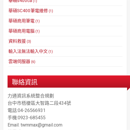
華碩s400ca
(1)
華碩SC400筆電維修
(1)
華碩商用筆電
(1)
華碩商用電腦
(1)
資料救援
(3)
輸入法無法輸入中文
(1)
雲端伺服器
(6)
聯絡資訊
力通資訊系統整合規劃
台中市梧棲區大智路二段434號
電話:04-26566931
手機:0923-685455
Email: twmmax@gmail.com