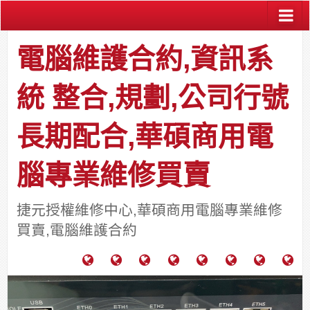
電腦維護合約,資訊系
統 整合,規劃,公司行號
長期配合,華碩商用電
腦專業維修買賣
捷元授權維修中心,華碩商用電腦專業維修
買賣,電腦維護合約
電
成
關
士
監
宿
HP
財
腦
功
於
通
視
舍
中
團
維
案
力
報
器
網
古
法
護
例
通
關
系
路/
料
人