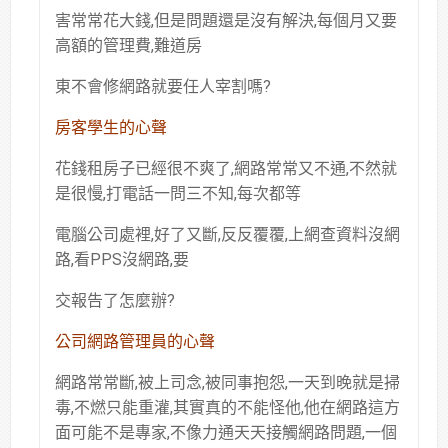
害常常花大錢,但是問題還是沒有解決,每個月又要
高額的管理費,難道房
東不會修網路就要任人宰割嗎?
房客學生的心聲
花錢租房子已經很不爽了,網路常常又不通,不然就
是很慢,打電話一問三不知,每次都等
電腦公司處裡,好了又斷,反反覆覆,上網查資料沒網
路,看PPS沒網路,要
交報告了怎麼辦?
公司網路管理員的心聲
網路常常斷,被上司念,被同事抱怨,一天到晚就是掃
毒,不燃只能重灌,其實真的不能怪他,他在網路這方
面可能不是專家,不像力通天天接觸網路問題,一個