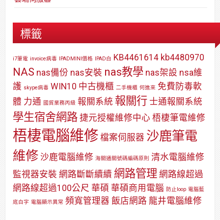
標籤
KB4461614
kb4480970
i7筆電
invoice病毒
IPADMINI價格
IPAD白
NAS
nas教學
nas備份
nas安裝
nas架設
nsa維
護
WIN10
中古機櫃
免費防毒軟
skype病毒
二手機櫃
何進來
報關行
體
力通
報關系統
士通報關系統
國貿業務丙級
學生宿舍網路
捷元授權維修中心
梧棲筆電維修
梧棲電腦維修
沙鹿筆電
檔案伺服器
維修
沙鹿電腦維修
清水電腦維修
海關通關號碼編碼原則
網路管理
監視器安裝
網路斷斷續續
網路線超過
網路線超過100公尺
華碩
華碩商用電腦
防止loop
電腦藍
頻寬管理器
飯店網路
龍井電腦維修
底白字
電腦顯示異常