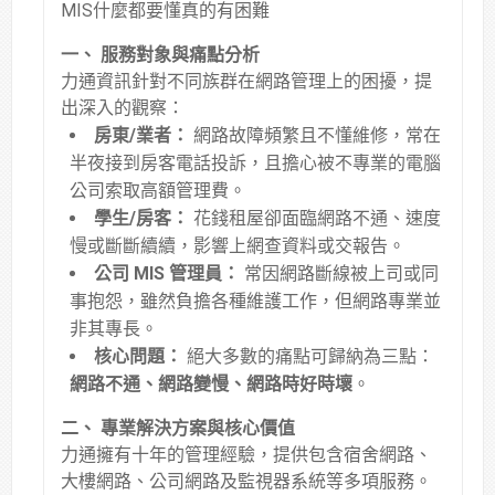
MIS什麼都要懂真的有困難
一、 服務對象與痛點分析
力通資訊針對不同族群在網路管理上的困擾，提
出深入的觀察
：
房東/業者：
網路故障頻繁且不懂維修，常在
半夜接到房客電話投訴，且擔心被不專業的電腦
公司索取高額管理費
。
學生/房客：
花錢租屋卻面臨網路不通、速度
慢或斷斷續續，影響上網查資料或交報告
。
公司 MIS 管理員：
常因網路斷線被上司或同
事抱怨，雖然負擔各種維護工作，但網路專業並
非其專長
。
核心問題：
絕大多數的痛點可歸納為三點：
網路不通、網路變慢、網路時好時壞
。
二、 專業解決方案與核心價值
力通擁有十年的管理經驗，提供包含宿舍網路、
大樓網路、公司網路及監視器系統等多項服務
。