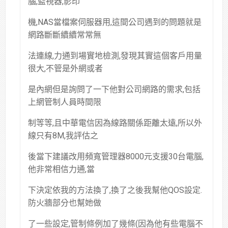
腦,監視器,影印
機,NAS當檔案伺服器用,這間公司遇到的問題就是
網路斷斷續續常常無
法連線,力通到場實地檢測,發現其實這個客戶用量
很大,不管是外網或者
是內網但是詢問了一下他對公司網路的需求,包括
上網管制人員時間限
制等等,且中華電信因為線路關係距離太遠,所以外
線只有8M,我評估之
後當下建議改用頻寬管理器8000元支援30台電腦,
他非常相信力通,當
下決定依我的方法換了,換了之後我幫他QOS設定.
防火牆部分也幫她做
了一些設定,管制條例加了幾條(因為他有些電腦不