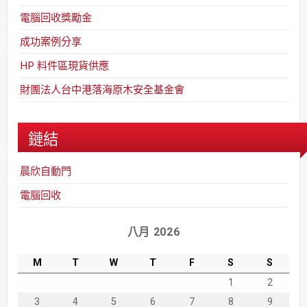
電腦回收獎勵金
成功案例分享
HP 料件區現貨供應
財團法人台中港落海原木安全基金會
鏈結
晨欣自動門
電腦回收
八月 2026
M
T
W
T
F
S
S
1
2
3
4
5
6
7
8
9