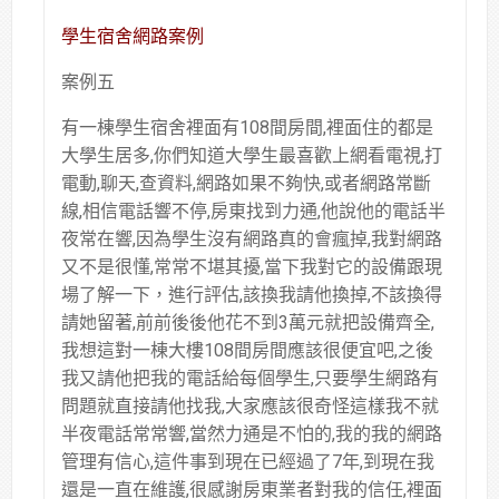
學生宿舍網路案例
案例五
有一棟學生宿舍裡面有108間房間,裡面住的都是
大學生居多,你們知道大學生最喜歡上網看電視,打
電動,聊天,查資料,網路如果不夠快,或者網路常斷
線,相信電話響不停,房東找到力通,他說他的電話半
夜常在響,因為學生沒有網路真的會瘋掉,我對網路
又不是很懂,常常不堪其擾,當下我對它的設備跟現
場了解一下，進行評估,該換我請他換掉,不該換得
請她留著,前前後後他花不到3萬元就把設備齊全,
我想這對一棟大樓108間房間應該很便宜吧,之後
我又請他把我的電話給每個學生,只要學生網路有
問題就直接請他找我,大家應該很奇怪這樣我不就
半夜電話常常響,當然力通是不怕的,我的我的網路
管理有信心,這件事到現在已經過了7年,到現在我
還是一直在維護,很感謝房東業者對我的信任,裡面