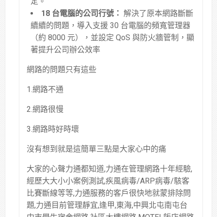
定
。
18 台電腦的公司行號：
解決了原本網路斷斷
續續的問題，導入支援 30 台電腦的頻寬管理器
（約 8000 元），並設定 QoS 與防火牆管制，顯
著提升公司辦公效率
網路的問題只有這些
1.網路不通
2.網路很慢
3.網路時好時壞
沒有想到就是這簡單三點是大家心中的痛
大家的心聲力通都知道,力通在管理網路十年經驗,
經歷大大小小案例測試,疾風病毒/ARP病毒/駭客
比賽斷線等等,力通服務的客戶很快地就蒙排除問
題,力通目前管理靜宜,逢甲,東海,中興北屯南屯台