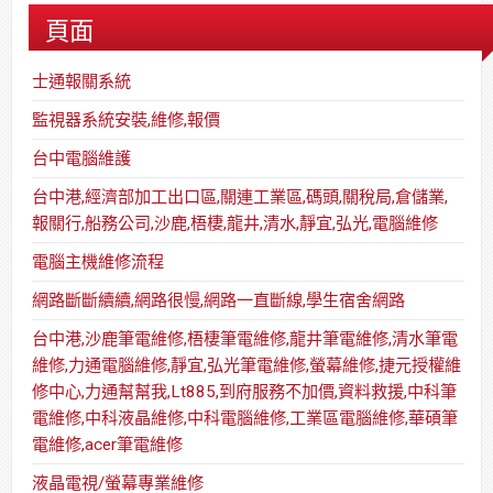
頁面
士通報關系統
監視器系統安裝,維修,報價
台中電腦維護
台中港,經濟部加工出口區,關連工業區,碼頭,關稅局,倉儲業,
報關行,船務公司,沙鹿,梧棲,龍井,清水,靜宜,弘光,電腦維修
電腦主機維修流程
網路斷斷續續,網路很慢,網路一直斷線,學生宿舍網路
台中港,沙鹿筆電維修,梧棲筆電維修,龍井筆電維修,清水筆電
維修,力通電腦維修,靜宜,弘光筆電維修,螢幕維修,捷元授權維
修中心,力通幫幫我,Lt885,到府服務不加價,資料救援,中科筆
電維修,中科液晶維修,中科電腦維修,工業區電腦維修,華碩筆
電維修,acer筆電維修
液晶電視/螢幕專業維修