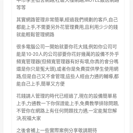
中市學生宿舍網路,社區大樓網路,MOTEL飯店網路
等等
其實網路管理非常簡單,經過我們規劃的客戶,自己
都能上手,不需要另外花管理費用,且利用少少的錢
就能輕鬆管理網路
很多電腦公司一開始就要你花大錢,例如你公司可
能是10-20人的公司卻要你花好幾萬的設備不外乎
頻寬管理器(但頻寬管理器有好有壞,你真的會分嗎
還是你只是冤大頭),或者你是免費提供學生使用網
路,但是自己又不會管理,這些人經由力通的輔導,都
能自己上手,簡單又方便
花錢請人管理的時代已經過了,現在的設備簡單易
上手,力通教一下你保證能上手,免費教學排除問題,
不管你在網路上有任何問題找力通,一定能幫您解
決,祝福大家
之後會補上一些實際案例分享敬請期待