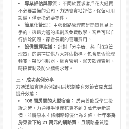
專業評估與節流：
不同於要求客戶花大錢買
不必要設備的公司，力通會實地評估，保留可用
設備，僅更換必要零件
。
簡單化管理：
主張網路管理應是簡單且易上
手的，透過力通的規劃與免費教學，客戶可以自
行排除問題，節省長期的管理費用
。
設備選擇建議：
針對「分享器」與「頻寬管
理器」的選擇提供八大評估指標，包含是否管理
頻寬、架設伺服器、網頁管制、聊天軟體管制、
時段管制及防火牆需求等
。
三、 成功案例分享
力通透過實際案例證明其規劃能有效節省開支並
提升效能：
108 間房間的大型宿舍：
房東曾飽受學生投
訴之苦，力通接手後僅花費不到 3 萬元更新設
備，並將原本 4 條網路線優化為 2 條，
七年來為
房東省下約 21 萬元的網路費
，且網路品質穩