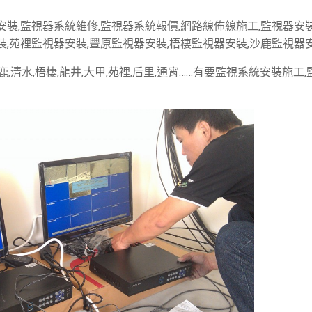
裝,監視器系統維修,監視器系統報價,網路線佈線施工,監視器安裝
,苑裡監視器安裝,豐原監視器安裝,梧棲監視器安裝,沙鹿監視器安
沙鹿,清水,梧棲,龍井,大甲,苑裡,后里,通宵……有要監視系統安裝施工,