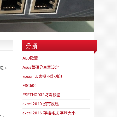
路/
安
解
全
決
基
方
金
案
會
分類
AEO歐盟
Asus華碩分享器設定
境
。
Epson 印表機不能列印
ESC500
ESETNOD32防毒軟體
excel 2010 沒有反應
excel 2016 存檔格式 字體大小