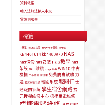
資料救援
輸入法無法輸入中文
雲端伺服器
標籤
i7筆電
invoice病毒
IPADMINI價格
IPAD白
NAS
KB4461614
kb4480970
nas教學
nas備份
nas安裝
nas
架設
nsa維護
WIN10
中古
skype病毒
機櫃
免費防毒軟體
力
二手機櫃
何進來
報關行
通
報關系統
士
國貿業務丙級
學生宿舍網路
通報關系統
捷
元授權維修中心
梧棲筆電維修
梧棲電腦維修