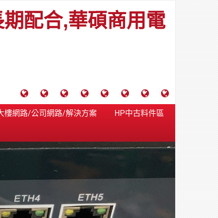
長期配合,華碩商用電
電
成
關
士
監
宿
HP
財
腦
功
於
通
視
舍
中
團
大樓網路/公司網路/解決方案
HP中古料件區
維
案
力
報
器
網
古
法
護
例
通
關
系
路/
料
人
合
分
系
統
大
件
台
約
享
統
安
樓
區
中
裝,
網
港
維
路/
落
修,
公
海
報
司
原
價
網
木