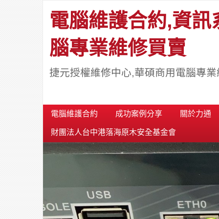
電腦維護合約,資訊
腦專業維修買賣
捷元授權維修中心,華碩商用電腦專業
電腦維護合約
成功案例分享
關於力通
財團法人台中港落海原木安全基金會