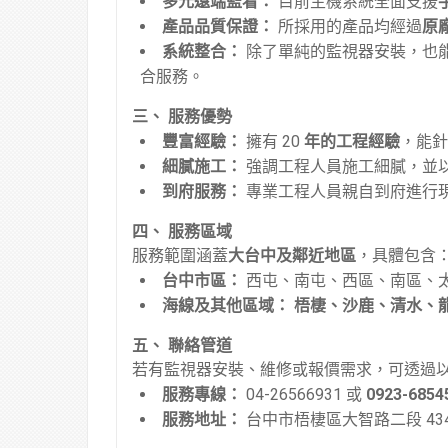
多元遠端監看：
目前主機系統全面支援
產品品質保證：
所採用的產品均經過
原
系統整合：
除了單純的監視器安裝，也
合服務
。
三、 服務優勢
豐富經驗：
擁有 20
年的工程經驗
，能針
細膩施工：
強調工程人員施工細膩，並
到府服務：
專業工程人員親自到府進行
四、 服務區域
服務範圍涵蓋
大台中及鄰近地區
，具體包含
台中市區：
西屯、南屯、西區、南區、
海線及其他區域：
梧棲、沙鹿、清水、
五、 聯絡管道
若有監視器安裝、維修或報價需求，可透過
服務專線：
04-26566931 或
0923-685
服務地址：
台中市梧棲區大智路二段 434