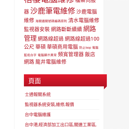
檔案伺服
沙鹿筆電維修
器
沙鹿電腦
維修
清水電腦維修
海關通關號碼編碼原則
網路
監視器安裝
網路斷斷續續
管理
網路線超過
網路線超過100
公尺
華碩
華碩商用電腦
防止loop
電腦
頻寬管理器
飯店
藍底白字
電腦顯示異常
網路
龍井電腦維修
頁面
士通報關系統
監視器系統安裝,維修,報價
台中電腦維護
台中港,經濟部加工出口區,關連工業區,