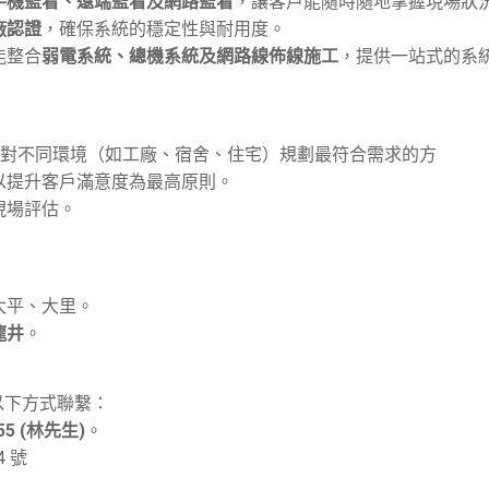
手機監看、遠端監看及網路監看
，讓客戶能隨時隨地掌握現場狀
廠認證
，確保系統的穩定性與耐用度
。
能整合
弱電系統、總機系統及網路線佈線施工
，提供一站式的系
對不同環境（如工廠、宿舍、住宅）規劃最符合需求的方
以提升客戶滿意度為最高原則
。
現場評估
。
：
太平、大里。
龍井
。
以下方式聯繫：
455 (林先生)
。
 號