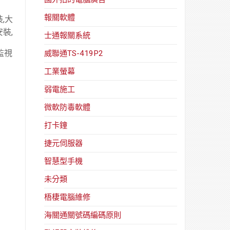
報關軟體
,大
裝,
士通報關系統
監視
威聯通TS-419P2
工業螢幕
弱電施工
微軟防毒軟體
打卡鐘
捷元伺服器
智慧型手機
未分類
梧棲電腦維修
海關通關號碼編碼原則