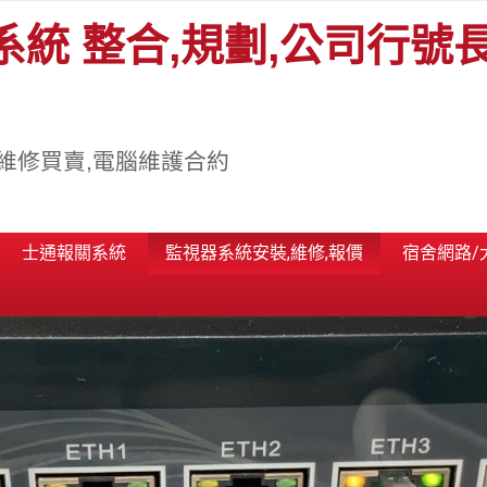
系統 整合,規劃,公司行號
維修買賣,電腦維護合約
士通報關系統
監視器系統安裝,維修,報價
宿舍網路/