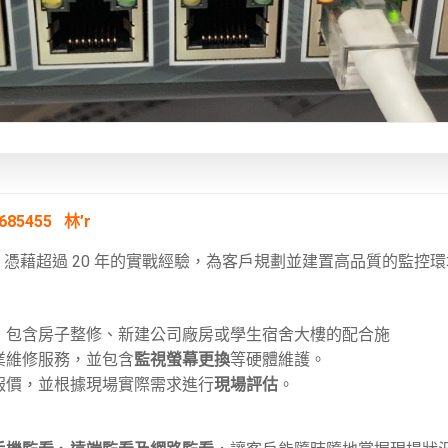
455 林’r
，憑藉超過 20 年的實戰經驗，為客戶規劃並建置高品質的監控環
，包含房子整修、新建公司廠房或學生宿舍大樓的配合施
業維修服務，並包含
監視螢幕更換
等硬體維護
。
報價，並根據現場實際需求進行
現場評估
。