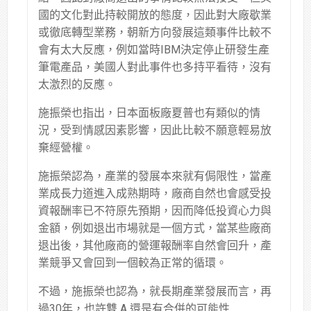
國的文化對此持較開放的態度，因此對大廠歇業
或徹底轉型業務，朝新方向發展這類事件比較不
會有太大反應，例如當時IBM決定停止研發生產
筆電產品，美國人對此事件也多持平看待，沒有
太激烈的反應。
施振榮也指出，日本面板廠夏普也有類似的情
況，受到情感因素影響，因此比較不願意輕易放
棄經營權。
施振榮認為，產業的發展本來就有侷限性，當產
業成長力道進入成熟期時，廠商自然也會感受投
資報酬率已不符原先預期，因而降低投資心力與
金額，例如退出市場就是一個方式，當某些廠商
退出後，其他廠商的營運報酬率自然會回升，產
業競爭又會回到一個較為正常的循環。
不過，施振榮也認為，就長期產業發展而言，再
過30年，也許雙 A 還是有合併的可能性