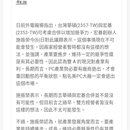
午6:36
日前外電報導指出，台灣華碩(2357-TW)與宏碁
(2353-TW)可考慮合併以增加競爭力，宏碁創辦人
施振榮今(6)日對此議題表示，這個事情現在不可
能會發生，因兩家經營者暫時都沒有這樣的想
法，並強調，產業要進步，維持一定的競爭性還
是有其必要性，因此認為雙 A 的現況對產業有
利，長期而言，PC產業勢必要有廠商退出，才會
重回動態的平衡狀態，點名美PC大廠一定會退出
這個市場。
施振榮表示，長期而言華碩與宏碁合併並不是沒
有可能性，但目前言之過早，雙方經營者皆沒有
這樣的想法，因此不太可能發生。
不過，施振榮認為，就產業發展角度而言，要產
業能持續進步、成長，維持必要競爭性仍有其價