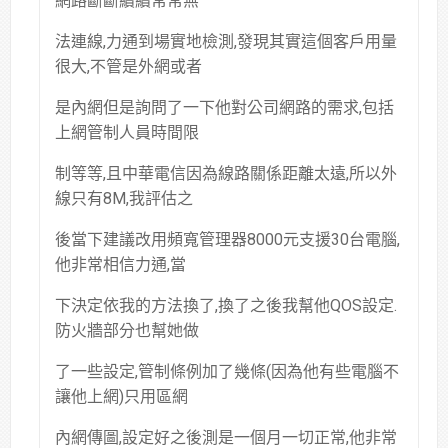
網路斷斷續續常常無
法連線,力通到場實地檢測,發現其實這個客戶用量
很大,不管是外網或者
是內網但是詢問了一下他對公司網路的需求,包括
上網管制人員時間限
制等等,且中華電信因為線路關係距離太遠,所以外
線只有8M,我評估之
後當下建議改用頻寬管理器8000元支援30台電腦,
他非常相信力通,當
下決定依我的方法換了,換了之後我幫他QOS設定.
防火牆部分也幫她做
了一些設定,管制條例加了幾條(因為他有些電腦不
讓他上網)只用區網
內網傳圖,設定好之後測是一個月一切正常,他非常