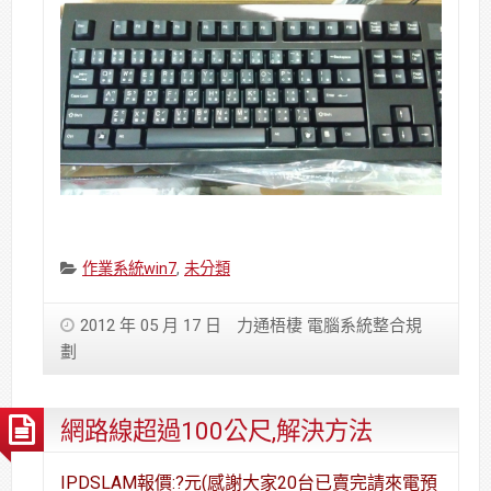
Categories:
作業系統win7
,
未分類
2012 年 05 月 17 日
力通梧棲 電腦系統整合規
劃
網路線超過100公尺,解決方法
IPDSLAM報價:?元(感謝大家20台已賣完請來電預