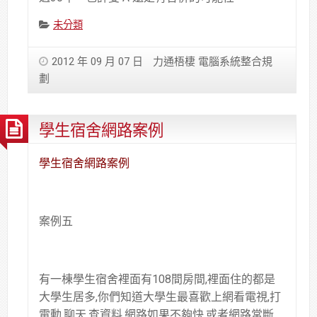
Categories:
未分類
2012 年 09 月 07 日
力通梧棲 電腦系統整合規
劃
學生宿舍網路案例
學生宿舍網路案例
案例五
有一棟學生宿舍裡面有108間房間,裡面住的都是
大學生居多,你們知道大學生最喜歡上網看電視,打
電動,聊天,查資料,網路如果不夠快,或者網路常斷