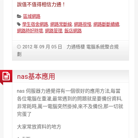
說值不值得相信力通！
Categories:
區域網路
Tags:
學生宿舍網路
,
網路常斷線
,
網路很慢
,
網路斷斷續續
,
網路時好時壞
,
網路管理
,
飯店網路
2012 年 09 月 05 日
力通梧棲 電腦系統整合規
劃
nas基本應用
nas 伺服器力通覺得有一個很好的應用方法,每當
各位電腦在重灌,最常遇到的問題就是要備份資料,
非常耗時,萬一電腦突然掛掉,來不及備份,那一切就
完蛋了
大家常放資料的地方