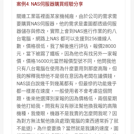
案例4: NAS伺服器購買經驗分享
關連工業區裡面某家機械廠，由於公司的需求需
要購買NAS伺服器，他的需求是畫圖都透過伺服
器儲存與修改，實際上會到NAS進行作業的約八
台電腦，網路上NAS 都可以支援到256連線人
數，價格很低，我了解後進行評估，報價28000
元，當下被踢了鐵板，因為他也有找另外一家報
價，價格16000元當然報價型號不同，他問我他
只有八台電腦在使用為什麼要用到那麼高階，但
我的解釋我想他不是很在意因為老闆在議價錢，
NAS談白說幾千到幾萬都有，但最慘的功能幾乎
都一樣差在速度，一般使用者不會考慮這個問
題，後來他選擇別家報的因為價格低，兩個星期
後他打給我，問我有沒有辦法幫他換我報的高階
機種，我傻眼，機器不是我賣的怎麼問我呢？因
為對方無法幫他換貨處理(電腦的東西通常拆了就
不能退)，為什麼要換？當然就是我講的速度，圖