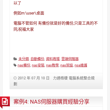
以了
例如m:\user\桌面
電腦不管如何 有備份就是好的備份,只是工具的不
同,祝福大家
Categories:
未分類
,
自動備份
,
資料救援
,
雲端伺服器
Tags:
nas備份
,
nas安裝
,
nas教學
,
nas架設
,
nsa維護
2012 年 07 月 10 日
力通梧棲 電腦系統整合規
劃
案例4: NAS伺服器購買經驗分享