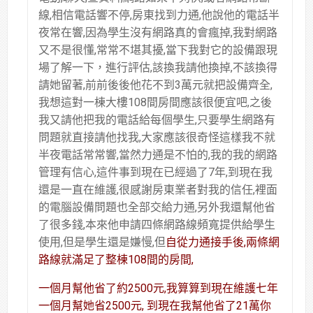
線,相信電話響不停,房東找到力通,他說他的電話半
夜常在響,因為學生沒有網路真的會瘋掉,我對網路
又不是很懂,常常不堪其擾,當下我對它的設備跟現
場了解一下，進行評估,該換我請他換掉,不該換得
請她留著,前前後後他花不到3萬元就把設備齊全,
我想這對一棟大樓108間房間應該很便宜吧,之後
我又請他把我的電話給每個學生,只要學生網路有
問題就直接請他找我,大家應該很奇怪這樣我不就
半夜電話常常響,當然力通是不怕的,我的我的網路
管理有信心,這件事到現在已經過了7年,到現在我
還是一直在維護,很感謝房東業者對我的信任,裡面
的電腦設備問題也全部交給力通,另外我還幫他省
了很多錢,本來他申請四條網路線頻寬提供給學生
使用,但是學生還是嫌慢,但
自從力通接手後,兩條網
路線就滿足了整棟108間的房間,
一個月幫他省了約2500元,我算算到現在維護七年
一個月幫她省2500元, 到現在我幫他省了21萬你