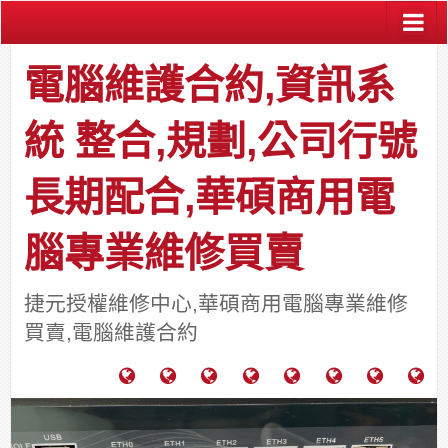
電腦維護合約,資訊系
統 整合,規劃,公司行號
長期配合,華碩商用電
腦專業維修買賣
捷元授權維修中心,華碩商用電腦專業維修
買賣,電腦維護合約
電
成
關
士
監
宿
HP
財
腦
功
於
通
視
舍
中
團
維
案
力
報
器
網
古
法
護
例
通
關
系
路/
料
人