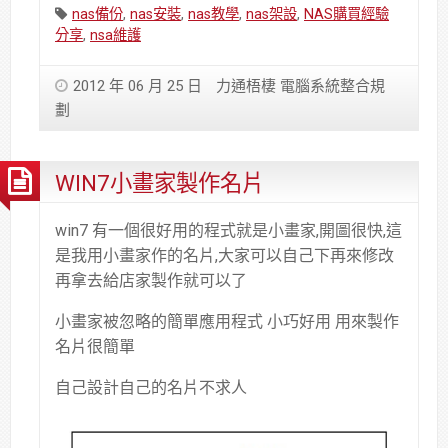
Tags:
nas備份
,
nas安裝
,
nas教學
,
nas架設
,
NAS購買經驗
分享
,
nsa維護
2012 年 06 月 25 日
力通梧棲 電腦系統整合規
劃
WIN7小畫家製作名片
win7 有一個很好用的程式就是小畫家,開圖很快,這
是我用小畫
家作的名片,大家可以自己下再來修改
再拿去給店家製作就
可以了
小畫家被忽略的簡單應用程式 小巧好用 用來製作
名片很簡單
自己設計自己的名片不求人