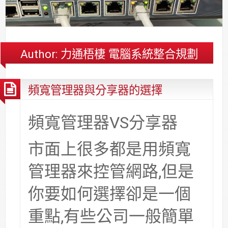
合
分
系
統
大
件
台
約
享
統
安
樓
區
中
裝,
網
港
維
路/
落
Author:
力通梧棲 電腦系統整合規劃
修,
公
海
報
司
原
頻寬管理器與分享器的選擇
價
網
木
路/
安
解
全
頻寬管理器VS分享器
決
基
方
金
市面上很多都是用頻寬
案
會
管理器來控管網路,但是
你要如何選擇卻是一個
重點,有些公司一般簡單