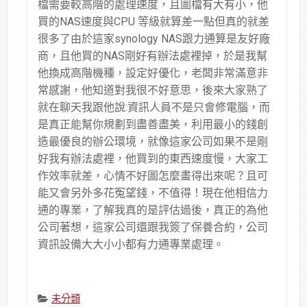
檔需要較高階的處理速度，且圖檔有大有小，他
買的NAS速度與CPU 等級就算差一點但真的就差
很多了由於這家synology NAS跟力通算是友好廠
商，且他買的NAS剛好有辦法處裡掉，於是我幫
他換成高階機種，設定好優化，老闆非常滿意非
常感謝，他知道對我很不好意思，後來大家熟了
就在聊天我跟他說:資訊人員不是只會修電腦，而
是真正能幫你規劃到盡善盡美，利用最小的錢創
造最優良的辦公環境，就像這家公司如果不是剛
好我有辦法處裡，他買到的東西速度慢，大家工
作效率就差，心情不好圖怎麼畫得出來呢？且可
能又會另外多花冤望錢，不值得！現在他相信力
通的專業，了解我真的是評估過後，真正的為他
公司著想，這家公司還跟我簽了保養合約，公司
資訊設備大大小小都有力通專業處理。
Categories:
未分類