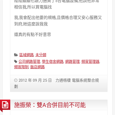
陸陸續續也跟力通買了5台電腦設備,他說他非常
相信我,所以買電腦找
我,我會配出他要的規格,且價格合理又安心服務又
到府,她這麼說我我
還真的有點不好意思
Categories:
區域網路
,
未分類
Tags:
公司網路管理
,
學生宿舍網路
,
網路管理
,
頻寬管理器
,
頻寬限制
,
飯店網路
2012 年 09 月 25 日
力通梧棲 電腦系統整合規
劃
施振榮：雙A合併目前不可能