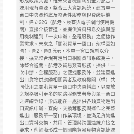
形成政策共識，惟未來各機關均須全力配合，
運用現有資源，整合三大資訊系統，建置單一
窗口中央資料庫及整合性服務與稅費繳納機
制，建立G2G（航港、簽審與電子閘門使用機
關）直接介接管道，並提供資料訊息交換與應
用機制達到「一次申辦，全程服務」之便捷作
業需求。未來之「關港貿單一窗口」架構圖如
圖1、圖2、圖3所示，本單一窗口規劃以介
接、擴充整合現有進出口相關資訊系統為主，
除整合通關、航港及貿易簽審服務，提供「一
次申辦，全程服務」之便捷服務外，並建置進
出口貨物供應鏈相關業者及政府機關（構）共
同使用之關港貿單一窗口中央資料庫，以開放
之規格吸引更多的網路服務業者參與單一窗口
之連線登錄，形成能在一處提供各類貨物進出
口資訊申辦、查詢、交換等服務與運作之完整
進出口服務單一窗口作業環境，並滿足貨物進
出口資料交換、共用、管理與跨國連線介接之
要求，俾逐漸形成一個國際貿易貨物資訊捷運