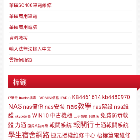
華碩SC400筆電維修
華碩商用筆電
華碩商用電腦
資料救援
輸入法無法輸入中文
雲端伺服器
標籤
KB4461614
kb4480970
i7筆電
invoice病毒
IPADMINI價格
IPAD白
NAS
nas教學
nas備份
nas安裝
nas架設
nsa維
護
WIN10
中古機櫃
免費防毒軟
skype病毒
二手機櫃
何進來
報關行
體
力通
報關系統
士通報關系統
國貿業務丙級
學生宿舍網路
捷元授權維修中心
梧棲筆電維修