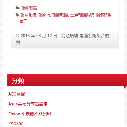
Categories:
報關軟體
Tags:
報關系統
,
報關行
,
報關軟體
,
士通報關系統
,
關港貿單
一窗口
2013 年 08 月 12 日
力通梧棲 電腦系統整合規
劃
分類
AEO歐盟
Asus華碩分享器設定
Epson 印表機不能列印
ESC500