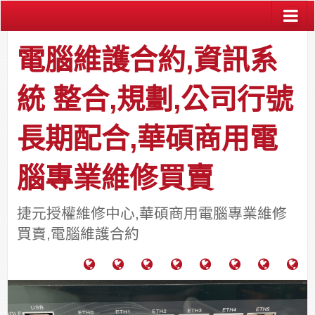
電腦維護合約,資訊系
統 整合,規劃,公司行號
長期配合,華碩商用電
腦專業維修買賣
捷元授權維修中心,華碩商用電腦專業維修
買賣,電腦維護合約
電
成
關
士
監
宿
HP
財
腦
功
於
通
視
舍
中
團
維
案
力
報
器
網
古
法
護
例
通
關
系
路/
料
人