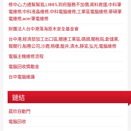
修中心,力通幫幫我,Lt885,到府服務不加價,資料救援,中科筆
電維修,中科液晶維修,中科電腦維修,工業區電腦維修,華碩筆
電維修,acer筆電維修
財團法人台中港落海原木安全基金會
台中港,經濟部加工出口區,關連工業區,碼頭,關稅局,倉儲業,
報關行,船務公司,沙鹿,梧棲,龍井,清水,靜宜,弘光,電腦維修
電腦主機維修流程
電腦回收獎勵金
台中電腦維護
鏈結
晨欣自動門
電腦回收