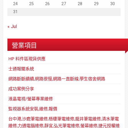
24
25
26
27
28
29
30
31
« Jul
營業項目
HP 料件區現貨供應
士通報關系統
網路斷斷續續,網路很慢,網路一直斷線,學生宿舍網路
成功案例分享
液晶電視/螢幕專業維修
監視器系統安裝,維修,報價
台中港,沙鹿筆電維修,梧棲筆電維修,龍井筆電維修,清水筆電
維修,力通電腦維修,靜宜,弘光筆電維修,螢幕維修,捷元授權維