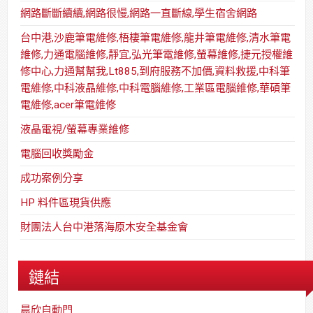
網路斷斷續續,網路很慢,網路一直斷線,學生宿舍網路
台中港,沙鹿筆電維修,梧棲筆電維修,龍井筆電維修,清水筆電
維修,力通電腦維修,靜宜,弘光筆電維修,螢幕維修,捷元授權維
修中心,力通幫幫我,Lt885,到府服務不加價,資料救援,中科筆
電維修,中科液晶維修,中科電腦維修,工業區電腦維修,華碩筆
電維修,acer筆電維修
液晶電視/螢幕專業維修
電腦回收獎勵金
成功案例分享
HP 料件區現貨供應
財團法人台中港落海原木安全基金會
鏈結
晨欣自動門