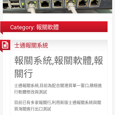
合
分
系
統
大
件
台
約
享
統
安
樓
區
中
裝,
網
港
維
路/
落
Category:
報關軟體
修,
公
海
報
司
原
士通報關系統
價
網
木
路/
安
解
全
報關系統,報關軟體,報
決
基
方
金
關行
案
會
士通報關系統,目前為配合關港貿單一窗口,積極進
行軟體修改與測試
目前已有多家報關行,利用新版士通報關系統與關
貿海關進行出口測試