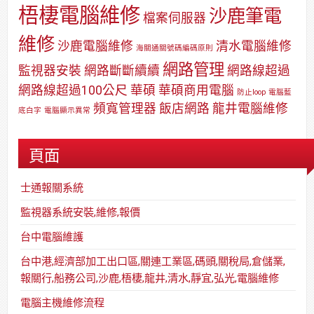
梧棲電腦維修
沙鹿筆電
檔案伺服器
維修
沙鹿電腦維修
清水電腦維修
海關通關號碼編碼原則
網路管理
監視器安裝
網路斷斷續續
網路線超過
網路線超過100公尺
華碩
華碩商用電腦
防止loop
電腦藍
頻寬管理器
飯店網路
龍井電腦維修
底白字
電腦顯示異常
頁面
士通報關系統
監視器系統安裝,維修,報價
台中電腦維護
台中港,經濟部加工出口區,關連工業區,碼頭,關稅局,倉儲業,
報關行,船務公司,沙鹿,梧棲,龍井,清水,靜宜,弘光,電腦維修
電腦主機維修流程