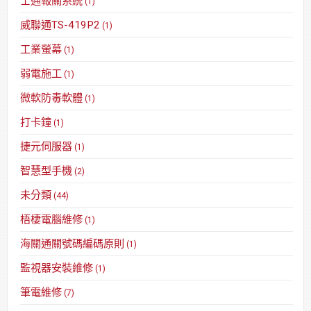
士通報關系統
(1)
威聯通TS-419P2
(1)
工業螢幕
(1)
弱電施工
(1)
微軟防毒軟體
(1)
打卡鐘
(1)
捷元伺服器
(1)
智慧型手機
(2)
未分類
(44)
梧棲電腦維修
(1)
海關通關號碼編碼原則
(1)
監視器安裝維修
(1)
筆電維修
(7)