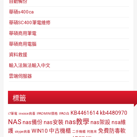
自動備份
華碩s400ca
華碩SC400筆電維修
華碩商用筆電
華碩商用電腦
資料救援
輸入法無法輸入中文
雲端伺服器
標籤
KB4461614
kb4480970
i7筆電
invoice病毒
IPADMINI價格
IPAD白
NAS
nas教學
nas備份
nas安裝
nas架設
nsa維
護
WIN10
中古機櫃
免費防毒軟
skype病毒
二手機櫃
何進來