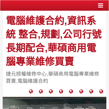
電腦維護合約,資訊系
統 整合,規劃,公司行號
長期配合,華碩商用電
腦專業維修買賣
捷元授權維修中心,華碩商用電腦專業維修
買賣,電腦維護合約
電
成
關
士
監
宿
HP
財
腦
功
於
通
視
舍
中
團
維
案
力
報
器
網
古
法
護
例
通
關
系
路/
料
人