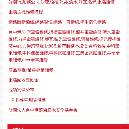
報關行,船務公司,沙鹿,梧棲,龍井,清水,靜宜,弘光,電腦維修
電腦主機維修流程
網路斷斷續續,網路很慢,網路一直斷線,學生宿舍網路
台中港,沙鹿筆電維修,梧棲筆電維修,龍井筆電維修,清水筆電
維修,力通電腦維修,靜宜,弘光筆電維修,螢幕維修,捷元授權維
修中心,力通幫幫我,Lt885,到府服務不加價,資料救援,中科筆
電維修,中科液晶維修,中科電腦維修,工業區電腦維修,華碩筆
電維修,acer筆電維修
液晶電視/螢幕專業維修
電腦回收獎勵金
成功案例分享
HP 料件區現貨供應
財團法人台中港落海原木安全基金會