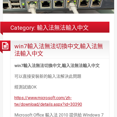
合
分
系
統
大
件
台
約
享
統
安
樓
區
中
裝,
網
港
維
路/
落
Category:
輸入法無法輸入中文
修,
公
海
報
司
原
win7輸入法無法切換中文,輸入法無
價
網
木
路/
安
法輸入中文
解
全
決
基
win7輸入法無法切換中文,輸入法無法輸入中文
方
金
可以直接安裝新的輸入法解決此問題
案
會
經測試過OK
https://www.microsoft.com/zh-
tw/download/details.aspx?id=30390
Microsoft Office 輸入法 2010 提供給 WIndows 7