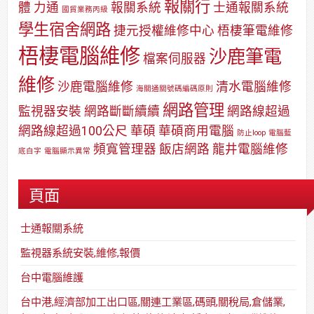
報關行
體
力通
報關系統
士通報關系統
國貿業務丙級
學生宿舍網路
捷元授權維修中心
梧棲筆電維修
梧棲電腦維修
沙鹿筆電
檔案伺服器
維修
沙鹿電腦維修
清水電腦維修
海關通關號碼編碼原則
網路管理
監視器安裝
網路斷斷續續
網路線超過
網路線超過100公尺
華碩
華碩商用電腦
防止loop
電腦藍
頻寬管理器
飯店網路
龍井電腦維修
底白字
電腦顯示異常
頁面
士通報關系統
監視器系統安裝,維修,報價
台中電腦維護
台中港,經濟部加工出口區,關連工業區,碼頭,關稅局,倉儲業,