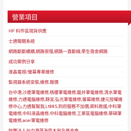
營業項目
HP 料件區現貨供應
士通報關系統
網路斷斷續續,網路很慢,網路一直斷線,學生宿舍網路
成功案例分享
液晶電視/螢幕專業維修
監視器系統安裝,維修,報價
台中港,沙鹿筆電維修,梧棲筆電維修,龍井筆電維修,清水筆電
維修,力通電腦維修,靜宜,弘光筆電維修,螢幕維修,捷元授權維
修中心,力通幫幫我,Lt885,到府服務不加價,資料救援,中科筆
電維修,中科液晶維修,中科電腦維修,工業區電腦維修,華碩筆
電維修,acer筆電維修
財團法人台中港落海原木安全基金會