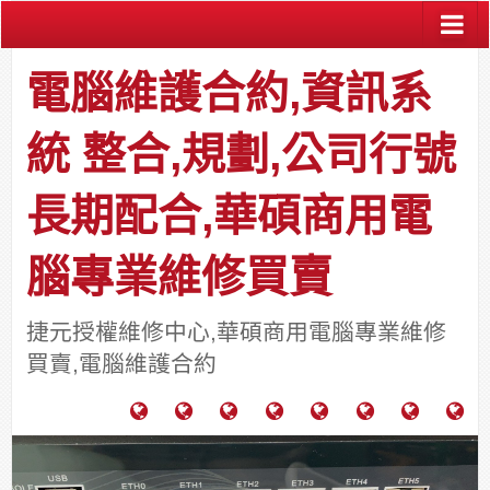
電腦維護合約,資訊系
統 整合,規劃,公司行號
長期配合,華碩商用電
腦專業維修買賣
捷元授權維修中心,華碩商用電腦專業維修
買賣,電腦維護合約
電
成
關
士
監
宿
HP
財
腦
功
於
通
視
舍
中
團
維
案
力
報
器
網
古
法
護
例
通
關
系
路/
料
人