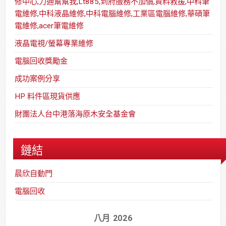
修中心,力通幫幫我,Lt885,到府服務不加價,資料救援,中科筆
電維修,中科液晶維修,中科電腦維修,工業區電腦維修,華碩筆
電維修,acer筆電維修
液晶電視/螢幕專業維修
電腦回收獎勵金
成功案例分享
HP 料件區現貨供應
財團法人台中港落海原木安全基金會
鏈結
晨欣自動門
電腦回收
八月 2026