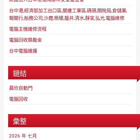
台中港,經濟部加工出口區,關連工業區,碼頭,關稅局,倉儲業,
報關行,船務公司,沙鹿,梧棲,龍井,清水,靜宜,弘光,電腦維修
電腦主機維修流程
電腦回收獎勵金
台中電腦維護
鏈結
晨欣自動門
電腦回收
彙整
2026 年 七月