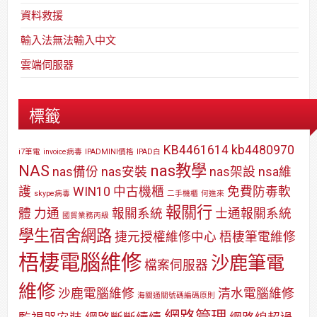
資料救援
輸入法無法輸入中文
雲端伺服器
標籤
KB4461614
kb4480970
i7筆電
invoice病毒
IPADMINI價格
IPAD白
NAS
nas教學
nas備份
nas安裝
nas架設
nsa維
護
WIN10
中古機櫃
免費防毒軟
skype病毒
二手機櫃
何進來
報關行
體
力通
報關系統
士通報關系統
國貿業務丙級
學生宿舍網路
捷元授權維修中心
梧棲筆電維修
梧棲電腦維修
沙鹿筆電
檔案伺服器
維修
沙鹿電腦維修
清水電腦維修
海關通關號碼編碼原則
網路管理