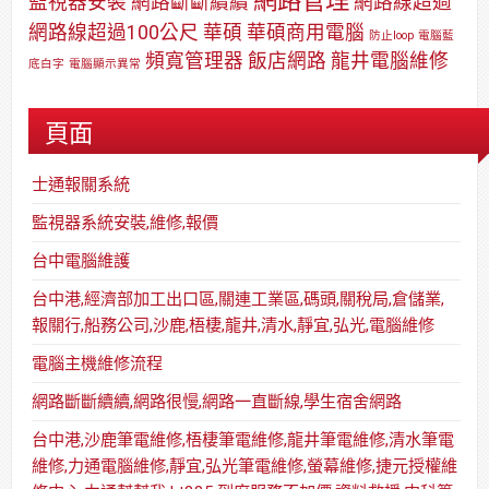
監視器安裝
網路斷斷續續
網路線超過
網路線超過100公尺
華碩
華碩商用電腦
防止loop
電腦藍
頻寬管理器
飯店網路
龍井電腦維修
底白字
電腦顯示異常
頁面
士通報關系統
監視器系統安裝,維修,報價
台中電腦維護
台中港,經濟部加工出口區,關連工業區,碼頭,關稅局,倉儲業,
報關行,船務公司,沙鹿,梧棲,龍井,清水,靜宜,弘光,電腦維修
電腦主機維修流程
網路斷斷續續,網路很慢,網路一直斷線,學生宿舍網路
台中港,沙鹿筆電維修,梧棲筆電維修,龍井筆電維修,清水筆電
維修,力通電腦維修,靜宜,弘光筆電維修,螢幕維修,捷元授權維