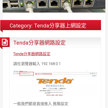
合
分
系
統
大
件
台
約
享
統
安
樓
區
中
裝,
網
港
維
路/
落
Category:
Tenda分享器上網設定
修,
公
海
報
司
原
Tenda分享器網路設定
價
網
木
路/
安
解
全
Tenda分享器網路設定
決
基
請在瀏覽器輸入 192.168.0.1
方
金
案
會
一般我們都是直接進入 進階設定