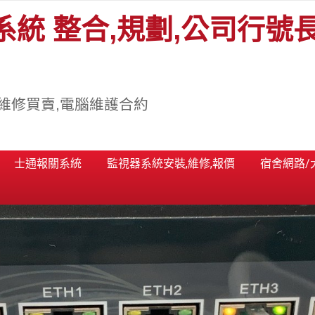
系統 整合,規劃,公司行號
維修買賣,電腦維護合約
士通報關系統
監視器系統安裝,維修,報價
宿舍網路/