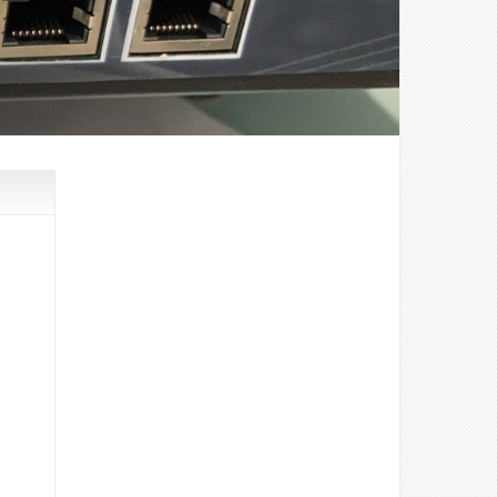
路/
安
解
全
決
基
方
金
案
會