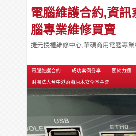
電腦維護合約,資訊
腦專業維修買賣
捷元授權維修中心,華碩商用電腦專業
電腦維護合約
成功案例分享
關於力通
財團法人台中港落海原木安全基金會