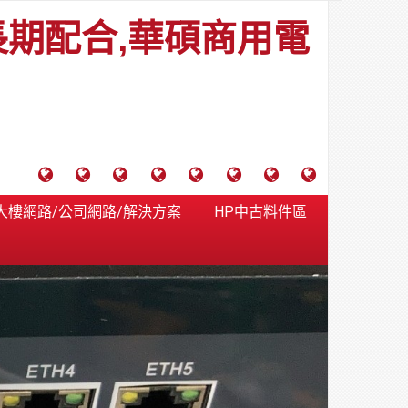
長期配合,華碩商用電
電
成
關
士
監
宿
HP
財
腦
功
於
通
視
舍
中
團
大樓網路/公司網路/解決方案
HP中古料件區
維
案
力
報
器
網
古
法
護
例
通
關
系
路/
料
人
合
分
系
統
大
件
台
約
享
統
安
樓
區
中
裝,
網
港
維
路/
落
修,
公
海
報
司
原
價
網
木