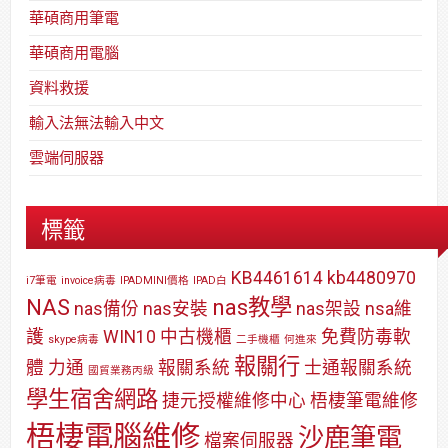
華碩商用筆電
華碩商用電腦
資料救援
輸入法無法輸入中文
雲端伺服器
標籤
KB4461614
kb4480970
i7筆電
invoice病毒
IPADMINI價格
IPAD白
NAS
nas教學
nas備份
nas安裝
nas架設
nsa維
護
WIN10
中古機櫃
免費防毒軟
skype病毒
二手機櫃
何進來
報關行
體
力通
報關系統
士通報關系統
國貿業務丙級
學生宿舍網路
捷元授權維修中心
梧棲筆電維修
梧棲電腦維修
沙鹿筆電
檔案伺服器