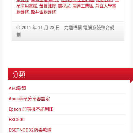
碩商用電腦
,
螢幕維修
,
關稅局
,
關連工業區
,
靜宜大學電
腦維修
,
龍井電腦維修
2011 年 11 月 23 日
力通梧棲 電腦系統整合規
劃
分類
AEO歐盟
Asus華碩分享器設定
Epson 印表機不能列印
ESC500
ESETNOD32防毒軟體