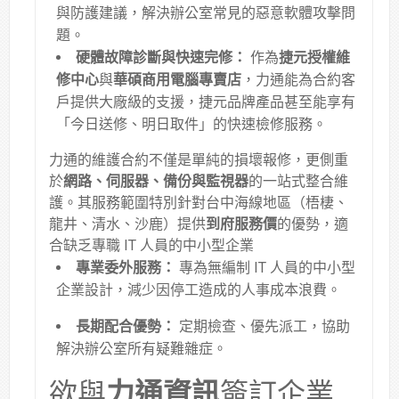
與防護建議，解決辦公室常見的惡意軟體攻擊問
題
。
硬體故障診斷與快速完修：
作為
捷元授權維
修中心
與
華碩商用電腦專賣店
，力通能為合約客
戶提供大廠級的支援，捷元品牌產品甚至能享有
「今日送修、明日取件」的快速檢修服務
。
力通的維護合約不僅是單純的損壞報修，更側重
於
網路、伺服器、備份與監視器
的一站式整合維
護
。其服務範圍特別針對台中海線地區（梧棲、
龍井、清水、沙鹿）提供
到府服務價
的優勢，適
合缺乏專職 IT 人員的中小型企業
專業委外服務：
專為無編制 IT 人員的中小型
企業設計，減少因停工造成的人事成本浪費。
長期配合優勢：
定期檢查、優先派工，協助
解決辦公室所有疑難雜症。
欲與
力通資訊
簽訂企業