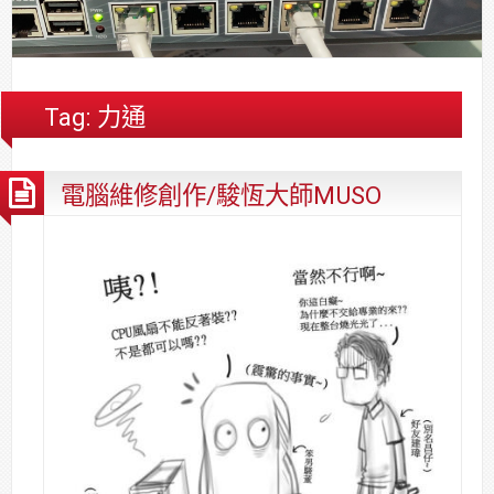
合
分
系
統
大
件
台
約
享
統
安
樓
區
中
裝,
網
港
維
路/
落
Tag:
力通
修,
公
海
報
司
原
電腦維修創作/駿恆大師MUSO
價
網
木
路/
安
解
全
決
基
方
金
案
會