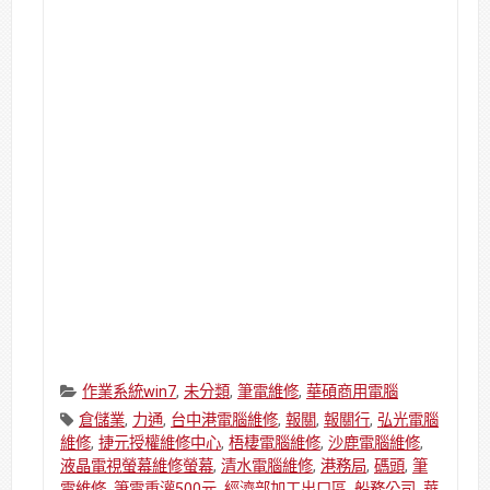
Categories:
作業系統win7
,
未分類
,
筆電維修
,
華碩商用電腦
Tags:
倉儲業
,
力通
,
台中港電腦維修
,
報關
,
報關行
,
弘光電腦
維修
,
捷元授權維修中心
,
梧棲電腦維修
,
沙鹿電腦維修
,
液晶電視螢幕維修螢幕
,
清水電腦維修
,
港務局
,
碼頭
,
筆
電維修
,
筆電重灌500元
,
經濟部加工出口區
,
船務公司
,
華