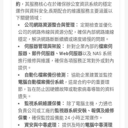
約
，其服務核心在於確保辦公室資訊系統的穩定
運作與資料安全,長期配合的維護服務主要涵蓋以
下關鍵領域：
公司網路資源整合與管理：
定期檢查並優化
公司的網路佈線與資源分配，確保內部網路連線
穩定，解決網路斷斷續續或速度過慢的問題
。
伺服器管理與架設：
針對企業內部的
檔案伺
服器、郵件伺服器、Web伺服器
以及 NAS 系統
進行維修與維護，確保各項服務正常對外或對內
提供
。
自動化檔案備份檢測：
協助企業建置並監控
電腦自動檔案備份系統
，這是合約中的重要環
節，旨在防止因硬體故障或勒索病毒導致的資料
遺失
。
監視系統維護保養：
除了電腦主機，力通也
負責公司或工廠的
監視器系統安裝、報價及維修
保養
，確保監控設備能 24 小時正常運作
。
資安與中毒處理：
提供及時的
電腦中毒清理