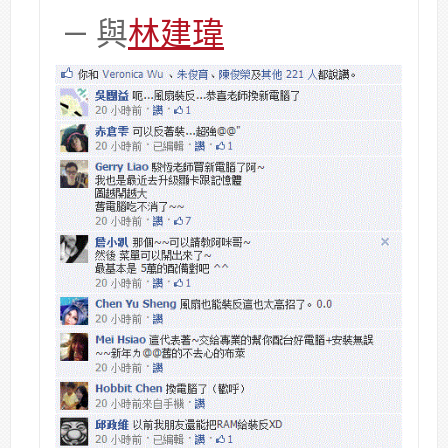
— 與
林建瑋