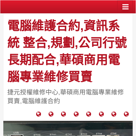
電腦維護合約,資訊系
統 整合,規劃,公司行號
長期配合,華碩商用電
腦專業維修買賣
捷元授權維修中心,華碩商用電腦專業維修
買賣,電腦維護合約
電
成
關
士
監
宿
HP
財
腦
功
於
通
視
舍
中
團
維
案
力
報
器
網
古
法
護
例
通
關
系
路/
料
人