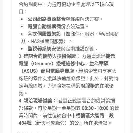
合約規劃中，力通可協助企業處理以下核心項
目：
公司網路資源整合
與佈線解決方案
。
電腦自動檔案備份
系統建置
。
各式
伺服器架設
（如郵件伺服器、Web伺服
器、NAS檔案伺服器）
。
監視器系統
安裝與定期維護保養
。
確認合約優勢與技術保證：
力通資訊是
捷元
電腦（Genuine）授權維修中心
，並為
華碩
（ASUS）商用電腦專賣店
，簽約企業可享有大
廠級的零件支援與快速維修保證
。此外，針對特
定海線區域，力通強調提供
到府服務
的在地優
勢
。
親洽現場討論：
若需正式簽署合約或討論細
部條款，可於
星期一至星期五 08:30~18:00
的營
業時間內，前往位於
台中市梧棲區大智路二段
434號
（新天地餐廳旁）的公司所在地洽談。