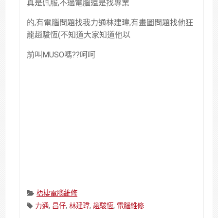
真是佩服,不過電腦還是找專業
的,有電腦問題找我力通林建瑋,有畫圖問題找他狂
龍趙駿恆(不知道大家知道他以
前叫MUSO嗎??呵呵
Categories:
梧棲電腦維修
Tags:
力通
,
昌仔
,
林建瑋
,
趙駿恆
,
電腦維修