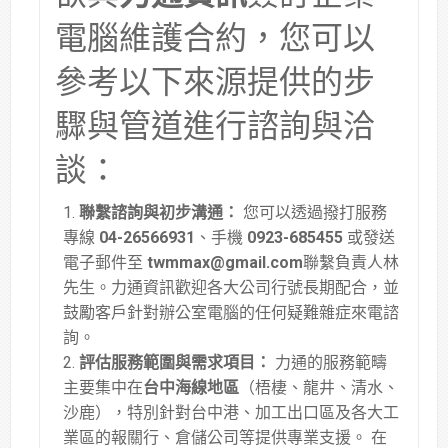
電腦維護合約，您可以
參考以下來源提供的步
驟與管道進行諮詢與洽
談：
聯繫諮詢與初步溝通：
您可以透過撥打服務
專線
04-26566931
、手機
0923-685455
或發送
電子郵件至
twmmax@gmail.com
聯繫負責人林
先生
。力通資訊歡迎各大公司行號長期配合，並
鼓勵客戶針對辦公室電腦的任何疑難雜症來電諮
詢
。
評估服務範圍與需求項目：
力通的服務範疇
主要集中在
台中海線地區
（梧棲、龍井、清水、
沙鹿），特別針對台中港、加工出口區及各大工
業區的報關行、倉儲公司等提供專業支援
。
在