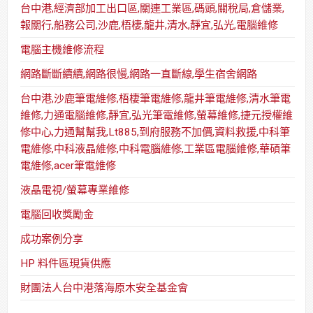
台中港,經濟部加工出口區,關連工業區,碼頭,關稅局,倉儲業,
報關行,船務公司,沙鹿,梧棲,龍井,清水,靜宜,弘光,電腦維修
電腦主機維修流程
網路斷斷續續,網路很慢,網路一直斷線,學生宿舍網路
台中港,沙鹿筆電維修,梧棲筆電維修,龍井筆電維修,清水筆電
維修,力通電腦維修,靜宜,弘光筆電維修,螢幕維修,捷元授權維
修中心,力通幫幫我,Lt885,到府服務不加價,資料救援,中科筆
電維修,中科液晶維修,中科電腦維修,工業區電腦維修,華碩筆
電維修,acer筆電維修
液晶電視/螢幕專業維修
電腦回收獎勵金
成功案例分享
HP 料件區現貨供應
財團法人台中港落海原木安全基金會