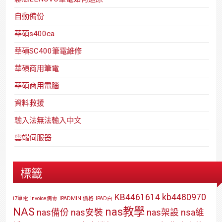
自動備份
華碩s400ca
華碩SC400筆電維修
華碩商用筆電
華碩商用電腦
資料救援
輸入法無法輸入中文
雲端伺服器
標籤
KB4461614
kb4480970
i7筆電
invoice病毒
IPADMINI價格
IPAD白
NAS
nas教學
nas備份
nas安裝
nas架設
nsa維