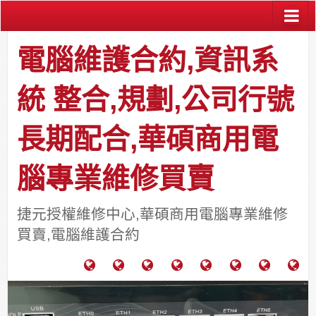
電腦維護合約,資訊系
統 整合,規劃,公司行號
長期配合,華碩商用電
腦專業維修買賣
捷元授權維修中心,華碩商用電腦專業維修
買賣,電腦維護合約
電
成
關
士
監
宿
HP
財
腦
功
於
通
視
舍
中
團
維
案
力
報
器
網
古
法
護
例
通
關
系
路/
料
人