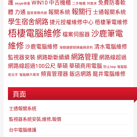
護
WIN10
中古機櫃
免費防毒軟
skype病毒
二手機櫃
何進來
報關行
體
力通
報關系統
士通報關系統
國貿業務丙級
學生宿舍網路
捷元授權維修中心
梧棲筆電維修
梧棲電腦維修
沙鹿筆電
檔案伺服器
維修
沙鹿電腦維修
清水電腦維修
海關通關號碼編碼原則
網路管理
監視器安裝
網路斷斷續續
網路線超過
網路線超過100公尺
華碩
華碩商用電腦
防止loop
電腦藍
頻寬管理器
飯店網路
龍井電腦維修
底白字
電腦顯示異常
頁面
士通報關系統
監視器系統安裝,維修,報價
台中電腦維護