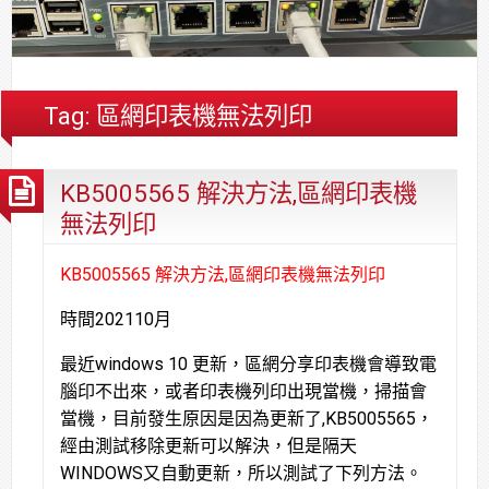
合
分
系
統
大
件
台
約
享
統
安
樓
區
中
裝,
網
港
維
路/
落
Tag:
區網印表機無法列印
修,
公
海
報
司
原
KB5005565 解決方法,區網印表機
價
網
木
路/
安
無法列印
解
全
決
基
KB5005565 解決方法,區網印表機無法列印
方
金
時間202110月
案
會
最近windows 10 更新，區網分享印表機會導致電
腦印不出來，或者印表機列印出現當機，掃描會
當機，目前發生原因是因為更新了,KB5005565，
經由測試移除更新可以解決，但是隔天
WINDOWS又自動更新，所以測試了下列方法。