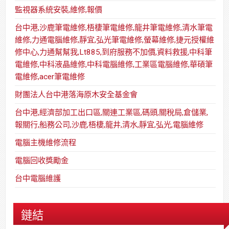
監視器系統安裝,維修,報價
台中港,沙鹿筆電維修,梧棲筆電維修,龍井筆電維修,清水筆電
維修,力通電腦維修,靜宜,弘光筆電維修,螢幕維修,捷元授權維
修中心,力通幫幫我,Lt885,到府服務不加價,資料救援,中科筆
電維修,中科液晶維修,中科電腦維修,工業區電腦維修,華碩筆
電維修,acer筆電維修
財團法人台中港落海原木安全基金會
台中港,經濟部加工出口區,關連工業區,碼頭,關稅局,倉儲業,
報關行,船務公司,沙鹿,梧棲,龍井,清水,靜宜,弘光,電腦維修
電腦主機維修流程
電腦回收獎勵金
台中電腦維護
鏈結