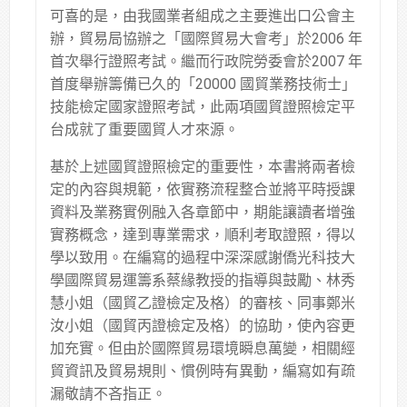
可喜的是，由我國業者組成之主要進出口公會主
辦，貿易局協辦之「國際貿易大會考」於2006 年
首次舉行證照考試。繼而行政院勞委會於2007 年
首度舉辦籌備已久的「20000 國貿業務技術士」
技能檢定國家證照考試，此兩項國貿證照檢定平
台成就了重要國貿人才來源。
基於上述國貿證照檢定的重要性，本書將兩者檢
定的內容與規範，依實務流程整合並將平時授課
資料及業務實例融入各章節中，期能讓讀者增強
實務概念，達到專業需求，順利考取證照，得以
學以致用。在編寫的過程中深深感謝僑光科技大
學國際貿易運籌系蔡緣教授的指導與鼓勵、林秀
慧小姐（國貿乙證檢定及格）的審核、同事鄭米
汝小姐（國貿丙證檢定及格）的協助，使內容更
加充實。但由於國際貿易環境瞬息萬變，相關經
貿資訊及貿易規則、慣例時有異動，編寫如有疏
漏敬請不吝指正。