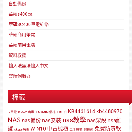
自動備份
華碩s400ca
華碩SC400筆電維修
華碩商用筆電
華碩商用電腦
資料救援
輸入法無法輸入中文
雲端伺服器
標籤
KB4461614
kb4480970
i7筆電
invoice病毒
IPADMINI價格
IPAD白
NAS
nas教學
nas備份
nas安裝
nas架設
nsa維
護
WIN10
中古機櫃
免費防毒軟
skype病毒
二手機櫃
何進來