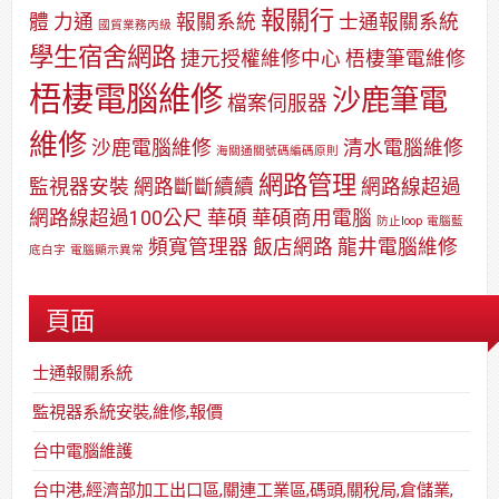
報關行
體
力通
報關系統
士通報關系統
國貿業務丙級
學生宿舍網路
捷元授權維修中心
梧棲筆電維修
梧棲電腦維修
沙鹿筆電
檔案伺服器
維修
沙鹿電腦維修
清水電腦維修
海關通關號碼編碼原則
網路管理
監視器安裝
網路斷斷續續
網路線超過
網路線超過100公尺
華碩
華碩商用電腦
防止loop
電腦藍
頻寬管理器
飯店網路
龍井電腦維修
底白字
電腦顯示異常
頁面
士通報關系統
監視器系統安裝,維修,報價
台中電腦維護
台中港,經濟部加工出口區,關連工業區,碼頭,關稅局,倉儲業,