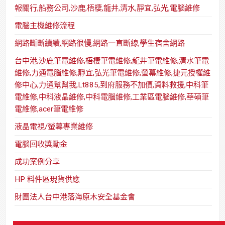
報關行,船務公司,沙鹿,梧棲,龍井,清水,靜宜,弘光,電腦維修
電腦主機維修流程
網路斷斷續續,網路很慢,網路一直斷線,學生宿舍網路
台中港,沙鹿筆電維修,梧棲筆電維修,龍井筆電維修,清水筆電
維修,力通電腦維修,靜宜,弘光筆電維修,螢幕維修,捷元授權維
修中心,力通幫幫我,Lt885,到府服務不加價,資料救援,中科筆
電維修,中科液晶維修,中科電腦維修,工業區電腦維修,華碩筆
電維修,acer筆電維修
液晶電視/螢幕專業維修
電腦回收獎勵金
成功案例分享
HP 料件區現貨供應
財團法人台中港落海原木安全基金會