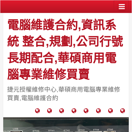
電腦維護合約,資訊系
統 整合,規劃,公司行號
長期配合,華碩商用電
腦專業維修買賣
捷元授權維修中心,華碩商用電腦專業維修
買賣,電腦維護合約
電
成
關
士
監
宿
HP
財
腦
功
於
通
視
舍
中
團
維
案
力
報
器
網
古
法
護
例
通
關
系
路/
料
人