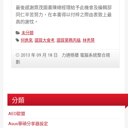
最後感謝鼎茂圖書陳總經理給予此機會及編輯部
同仁辛苦努力，在本書得以付梓之際由衷致上最
高的謝忱。
Categories:
未分類
Tags:
何進來
,
國貿大會考
,
國貿業務丙級
,
林秀慧
2013 年 09 月 18 日
力通梧棲 電腦系統整合規
劃
分類
AEO歐盟
Asus華碩分享器設定