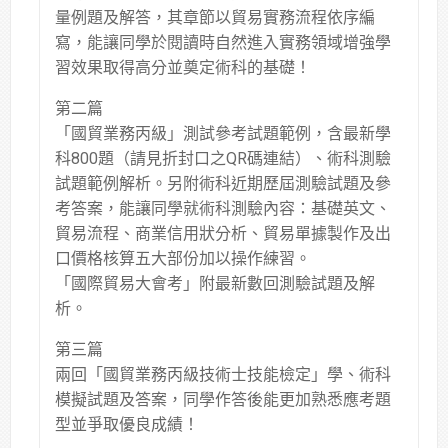
量例題及解答，其章節以貿易實務流程依序編
寫，能讓同學於閱讀時自然進入實務領域增強學
習效果取得高分並奠定術科的基礎！
第二篇
「國貿業務丙級」測試參考試題範例，含最新學
科800題（請見折封口之QR碼連結）、術科測驗
試題範例解析。另附術科近期歷屆測驗試題及參
考答案，能讓同學就術科測驗內容：基礎英文、
貿易流程、商業信用狀分析、貿易單據製作及出
口價格核算五大部份加以操作練習。
「國際貿易大會考」附最新數回測驗試題及解
析。
第三篇
兩回「國貿業務丙級技術士技能檢定」學、術科
模擬試題及答案，同學作答後能更加熟悉應考題
型並爭取優良成績！