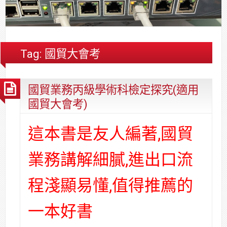
合
分
系
統
大
件
台
約
享
統
安
樓
區
中
裝,
網
港
維
路/
落
Tag:
國貿大會考
修,
公
海
報
司
原
國貿業務丙級學術科檢定探究(適用
價
網
木
路/
安
國貿大會考)
解
全
決
基
這本書是友人編著,國貿
方
金
案
會
業務講解細膩,進出口流
程淺顯易懂,值得推薦的
一本好書