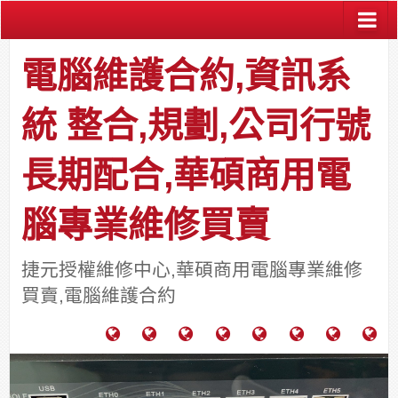
電腦維護合約,資訊系
統 整合,規劃,公司行號
長期配合,華碩商用電
腦專業維修買賣
捷元授權維修中心,華碩商用電腦專業維修
買賣,電腦維護合約
電
成
關
士
監
宿
HP
財
腦
功
於
通
視
舍
中
團
維
案
力
報
器
網
古
法
護
例
通
關
系
路/
料
人