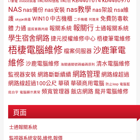
KB4461614
kb4480970
i7筆電
invoice病毒
IPADMINI價格
IPAD白
NAS
nas教學
nas備份
nas安裝
nas架設
nsa維
護
WIN10
中古機櫃
免費防毒軟
skype病毒
二手機櫃
何進來
報關行
體
力通
報關系統
士通報關系統
國貿業務丙級
學生宿舍網路
捷元授權維修中心
梧棲筆電維修
梧棲電腦維修
沙鹿筆電
檔案伺服器
維修
沙鹿電腦維修
清水電腦維修
海關通關號碼編碼原則
網路管理
監視器安裝
網路斷斷續續
網路線超過
網路線超過100公尺
華碩
華碩商用電腦
防止loop
電腦藍
頻寬管理器
飯店網路
龍井電腦維修
底白字
電腦顯示異常
頁面
士通報關系統
監視器系統安裝,維修,報價