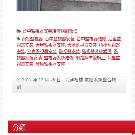
Categories:
台中監視器安裝維修規劃報價
Tags:
南投監視器
,
台中監視器安裝
,
台中監視器維修
,
后里監
視器安裝
,
大甲監視器安裝
,
大雅監視器安裝
,
梧棲監視器
安裝
,
沙鹿監視器安裝
,
監視器安裝
,
監視器系統報價
,
監
視器系統安裝
,
監視器系統維修
,
網路線佈線施工
,
苑裡監
視器安裝
,
豐原監視器安裝
2012 年 12 月 26 日
力通梧棲 電腦系統整合規
劃
分類