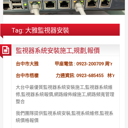
合
分
系
統
大
件
台
約
享
統
安
樓
區
中
裝,
網
港
維
路/
落
Tag:
大雅監視器安裝
修,
公
海
報
司
原
監視器系統安裝施工,規劃,報價
價
網
木
路/
安
解
全
台中市大雅 甲座電信 : 0923-200709 周’r
決
基
台中市梧棲 力通資訊: 0923-685455 林’r
方
金
案
會
大台中最優質監視器系統安裝施工,監視器系統維
修,監視器系統報價,網路線佈線施工,網路頻寬管理
整合
我們團隊提供監視系統安裝,監視系統維修,監視系
統價格報價