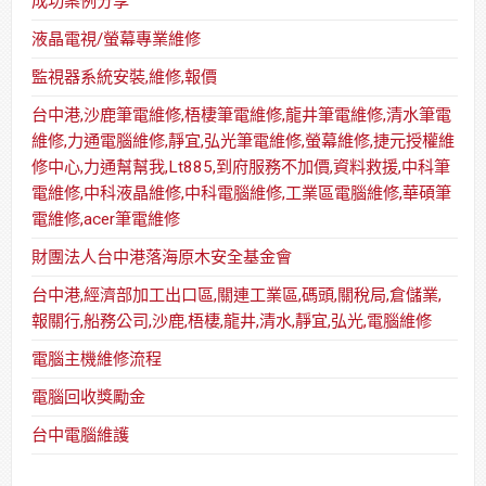
成功案例分享
液晶電視/螢幕專業維修
監視器系統安裝,維修,報價
台中港,沙鹿筆電維修,梧棲筆電維修,龍井筆電維修,清水筆電
維修,力通電腦維修,靜宜,弘光筆電維修,螢幕維修,捷元授權維
修中心,力通幫幫我,Lt885,到府服務不加價,資料救援,中科筆
電維修,中科液晶維修,中科電腦維修,工業區電腦維修,華碩筆
電維修,acer筆電維修
財團法人台中港落海原木安全基金會
台中港,經濟部加工出口區,關連工業區,碼頭,關稅局,倉儲業,
報關行,船務公司,沙鹿,梧棲,龍井,清水,靜宜,弘光,電腦維修
電腦主機維修流程
電腦回收獎勵金
台中電腦維護