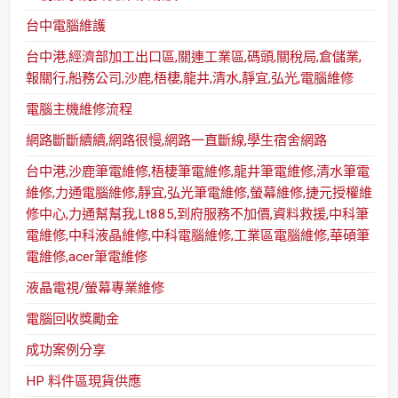
台中電腦維護
台中港,經濟部加工出口區,關連工業區,碼頭,關稅局,倉儲業,
報關行,船務公司,沙鹿,梧棲,龍井,清水,靜宜,弘光,電腦維修
電腦主機維修流程
網路斷斷續續,網路很慢,網路一直斷線,學生宿舍網路
台中港,沙鹿筆電維修,梧棲筆電維修,龍井筆電維修,清水筆電
維修,力通電腦維修,靜宜,弘光筆電維修,螢幕維修,捷元授權維
修中心,力通幫幫我,Lt885,到府服務不加價,資料救援,中科筆
電維修,中科液晶維修,中科電腦維修,工業區電腦維修,華碩筆
電維修,acer筆電維修
液晶電視/螢幕專業維修
電腦回收獎勵金
成功案例分享
HP 料件區現貨供應