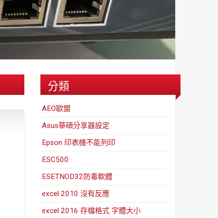
路/
安
解
全
決
基
方
金
案
會
分類
AEO歐盟
Asus華碩分享器設定
Epson 印表機不能列印
ESC500
ESETNOD32防毒軟體
excel 2010 沒有反應
excel 2016 存檔格式 字體大小