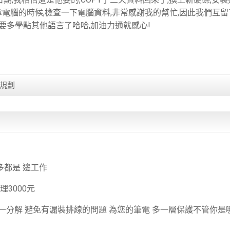
司拿電腦的時候,檢查一下電腦資料,非常感謝我的幫忙,因此我們互
也要多學點其他語言了哈哈,加油力通就感心!
合規劃
多都是 邊工作
3000元
一分解 避免有漏裝排線的問題 為您的筆電 多一層保護不管你是