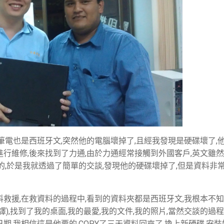
筆電也是西班牙文,突然他的電腦壞掉了,且經我發現是硬碟壞了,
行維修,後來找到了力通,由於力通經常接觸到外國客戶,英文雖
的,於是我就透過了簡單的交談,發現他的硬碟壞掉了,但是資料非
救援,在救資料的過程中,看到的資料夾都是西班牙文,我根本不
),找到了我的桌面,我的最愛,我的文件,我的照片,當然交談的過程
期,我相信這是他要的,COPY了三天資料回來了,換上新硬碟,安裝