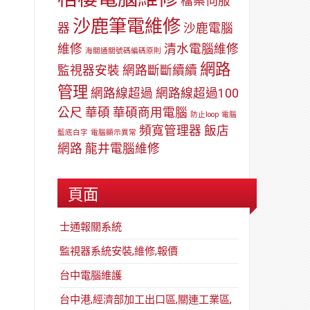
檔案伺服
沙鹿筆電維修
器
沙鹿電腦
維修
清水電腦維修
海關通關號碼編碼原則
網路
監視器安裝
網路斷斷續續
管理
網路線超過
網路線超過100
公尺
華碩
華碩商用電腦
防止loop
電腦
頻寬管理器
飯店
藍底白字
電腦顯示異常
網路
龍井電腦維修
頁面
士通報關系統
監視器系統安裝,維修,報價
台中電腦維護
台中港,經濟部加工出口區,關連工業區,