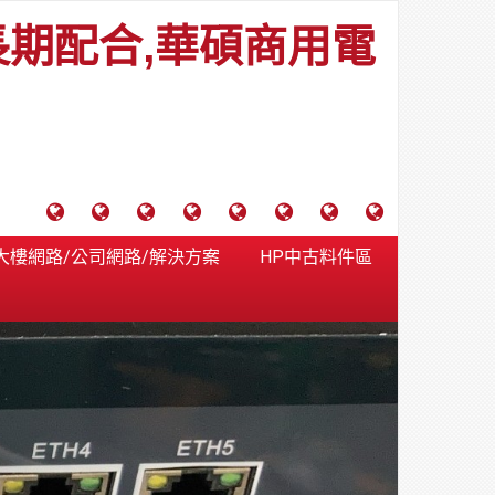
長期配合,華碩商用電
電
成
關
士
監
宿
HP
財
腦
功
於
通
視
舍
中
團
大樓網路/公司網路/解決方案
HP中古料件區
維
案
力
報
器
網
古
法
護
例
通
關
系
路/
料
人
合
分
系
統
大
件
台
約
享
統
安
樓
區
中
裝,
網
港
維
路/
落
修,
公
海
報
司
原
價
網
木