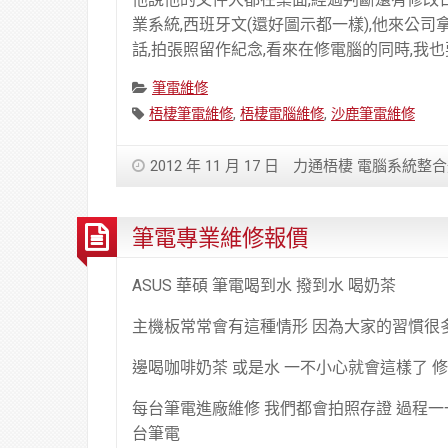
業系統,西班牙文(還好圖示都一樣),他來公
話,拍張照留作紀念,看來在修電腦的同時,我
Categories:
筆電維修
Tags:
梧棲筆電維修
,
梧棲電腦維修
,
沙鹿筆電維修
2012 年 11 月 17 日
力通梧棲 電腦系統整
筆電專業維修報價
ASUS 華碩 筆電喝到水 撥到水 喝奶茶
主機板常常會有這種情形 因為大家的習慣很
邊喝咖啡奶茶 或是水 一不小心就會這樣了 修理
每台筆電進廠維修 我們都會拍照存證 過程一
台筆電