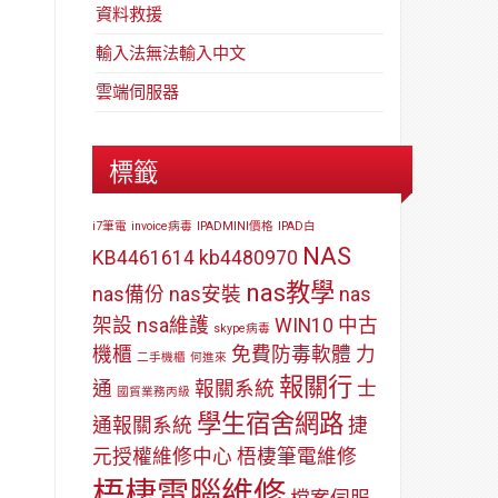
資料救援
輸入法無法輸入中文
雲端伺服器
標籤
i7筆電
invoice病毒
IPADMINI價格
IPAD白
NAS
KB4461614
kb4480970
nas教學
nas備份
nas安裝
nas
架設
nsa維護
WIN10
中古
skype病毒
機櫃
免費防毒軟體
力
二手機櫃
何進來
報關行
通
報關系統
士
國貿業務丙級
學生宿舍網路
通報關系統
捷
元授權維修中心
梧棲筆電維修
梧棲電腦維修