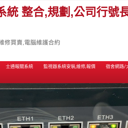
系統 整合,規劃,公司行號
維修買賣,電腦維護合約
士通報關系統
監視器系統安裝,維修,報價
宿舍網路/