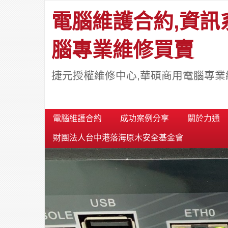
電腦維護合約,資訊
腦專業維修買賣
捷元授權維修中心,華碩商用電腦專業
電腦維護合約
成功案例分享
關於力通
財團法人台中港落海原木安全基金會