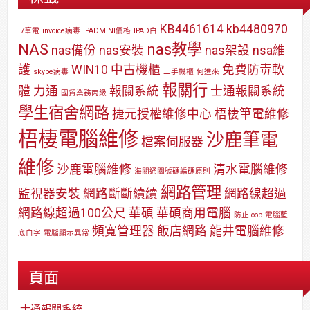
KB4461614
kb4480970
i7筆電
invoice病毒
IPADMINI價格
IPAD白
NAS
nas教學
nas備份
nas安裝
nas架設
nsa維
護
WIN10
中古機櫃
免費防毒軟
skype病毒
二手機櫃
何進來
報關行
體
力通
報關系統
士通報關系統
國貿業務丙級
學生宿舍網路
捷元授權維修中心
梧棲筆電維修
梧棲電腦維修
沙鹿筆電
檔案伺服器
維修
沙鹿電腦維修
清水電腦維修
海關通關號碼編碼原則
網路管理
監視器安裝
網路斷斷續續
網路線超過
網路線超過100公尺
華碩
華碩商用電腦
防止loop
電腦藍
頻寬管理器
飯店網路
龍井電腦維修
底白字
電腦顯示異常
頁面
士通報關系統