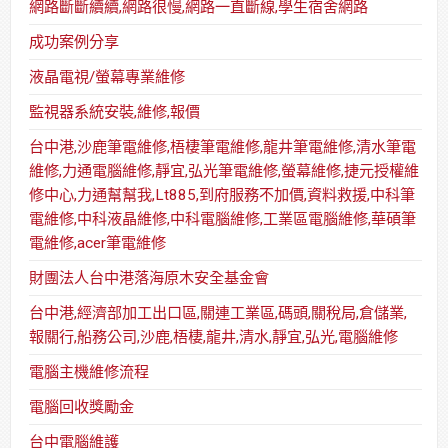
網路斷斷續續,網路很慢,網路一直斷線,學生宿舍網路
成功案例分享
液晶電視/螢幕專業維修
監視器系統安裝,維修,報價
台中港,沙鹿筆電維修,梧棲筆電維修,龍井筆電維修,清水筆電
維修,力通電腦維修,靜宜,弘光筆電維修,螢幕維修,捷元授權維
修中心,力通幫幫我,Lt885,到府服務不加價,資料救援,中科筆
電維修,中科液晶維修,中科電腦維修,工業區電腦維修,華碩筆
電維修,acer筆電維修
財團法人台中港落海原木安全基金會
台中港,經濟部加工出口區,關連工業區,碼頭,關稅局,倉儲業,
報關行,船務公司,沙鹿,梧棲,龍井,清水,靜宜,弘光,電腦維修
電腦主機維修流程
電腦回收獎勵金
台中電腦維護