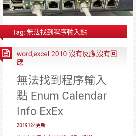
合
分
系
統
大
件
台
約
享
統
安
樓
區
中
裝,
網
港
維
路/
落
Tag:
無法找到程序輸入點
修,
公
海
報
司
原
word,excel 2010 沒有反應,沒有回
價
網
木
路/
安
應
解
全
決
基
無法找到程序輸入
方
金
案
會
點 Enum Calendar
Info ExEx
2019124更新