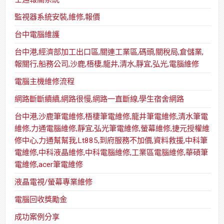
監視器系統安裝,維修,報價
台中電腦維護
台中港,經濟部加工出口區,關連工業區,碼頭,關稅局,倉儲業,
報關行,船務公司,沙鹿,梧棲,龍井,清水,靜宜,弘光,電腦維修
電腦主機維修流程
網路斷斷續續,網路很慢,網路一直斷線,學生宿舍網路
台中港,沙鹿筆電維修,梧棲筆電維修,龍井筆電維修,清水筆電
維修,力通電腦維修,靜宜,弘光筆電維修,螢幕維修,捷元授權維
修中心,力通幫幫我,Lt885,到府服務不加價,資料救援,中科筆
電維修,中科液晶維修,中科電腦維修,工業區電腦維修,華碩筆
電維修,acer筆電維修
液晶電視/螢幕專業維修
電腦回收獎勵金
成功案例分享