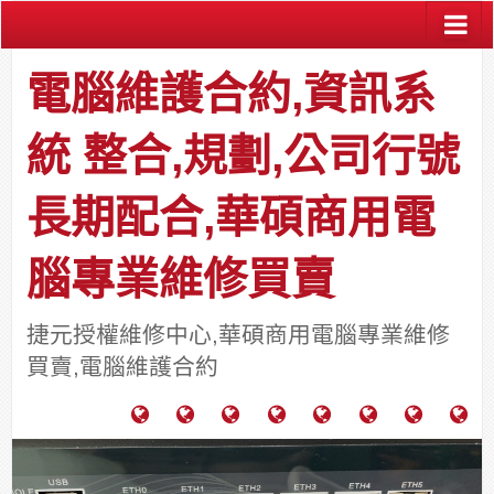
電腦維護合約,資訊系
統 整合,規劃,公司行號
長期配合,華碩商用電
腦專業維修買賣
捷元授權維修中心,華碩商用電腦專業維修
買賣,電腦維護合約
電
成
關
士
監
宿
HP
財
腦
功
於
通
視
舍
中
團
維
案
力
報
器
網
古
法
護
例
通
關
系
路/
料
人