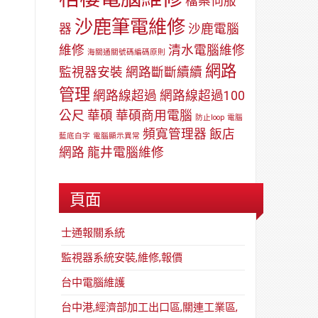
檔案伺服
沙鹿筆電維修
器
沙鹿電腦
維修
清水電腦維修
海關通關號碼編碼原則
網路
監視器安裝
網路斷斷續續
管理
網路線超過
網路線超過100
公尺
華碩
華碩商用電腦
防止loop
電腦
頻寬管理器
飯店
藍底白字
電腦顯示異常
網路
龍井電腦維修
頁面
士通報關系統
監視器系統安裝,維修,報價
台中電腦維護
台中港,經濟部加工出口區,關連工業區,