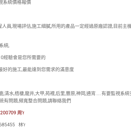
監視系統價格報價
人員,現場評估,施工細膩,所用的產品一定經過原廠認證,目前主
系統,
10經驗會是您所需要的
最好的施工,最能達到您需求的滿意度
沙鹿,清水,梧棲,龍井,大甲,苑裡,后里,豐原,神岡,通宵……有要監視系
統有問題,頻寬整合問題,請聯絡我們
0709 周’r
455 林’r