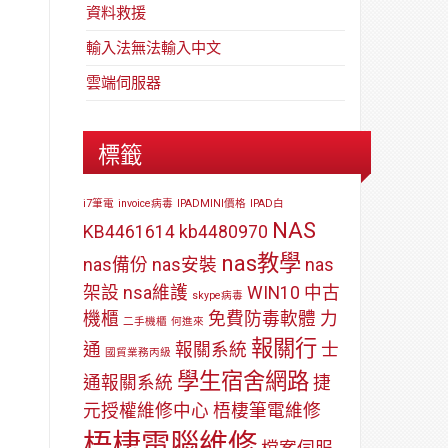
資料救援
輸入法無法輸入中文
雲端伺服器
標籤
i7筆電
invoice病毒
IPADMINI價格
IPAD白
NAS
KB4461614
kb4480970
nas教學
nas備份
nas安裝
nas
架設
nsa維護
WIN10
中古
skype病毒
機櫃
免費防毒軟體
力
二手機櫃
何進來
報關行
通
報關系統
士
國貿業務丙級
學生宿舍網路
通報關系統
捷
元授權維修中心
梧棲筆電維修
梧棲電腦維修