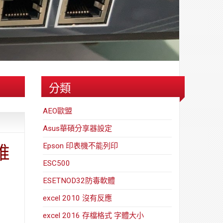
路/
安
解
全
決
基
方
金
案
會
分類
AEO歐盟
Asus華碩分享器設定
Epson 印表機不能列印
維
ESC500
ESETNOD32防毒軟體
excel 2010 沒有反應
excel 2016 存檔格式 字體大小