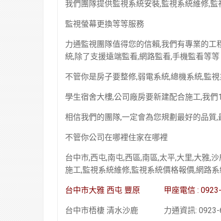
我們團隊提供監視系統安裝,監視系統維修,
監視螢幕更換等等服務
力通監視團隊值得您的信賴,我們有專業的工程
統,除了支援遠端監看,網路監看,手機監看等等
不管你是房子要整修,弱電系統,總機系統,監視
學生宿舍大樓,公司廠房要新建配合施工,我們
相信我們的團隊,一定會為您規劃最好的品質,
不管你公司在哪裡住家在哪裡
台中市,西屯,南屯,西區,南區,太平,大里,大雅,
施工,監視系統維修,監視系統價格報價,網路系
台中市大雅 西屯 豐原 甲座電信 : 0923-20
台中市梧棲 清水沙鹿 力通資訊: 0923-685