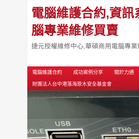
電腦維護合約,資訊
腦專業維修買賣
捷元授權維修中心,華碩商用電腦專業
電腦維護合約
成功案例分享
關於力通
財團法人台中港落海原木安全基金會