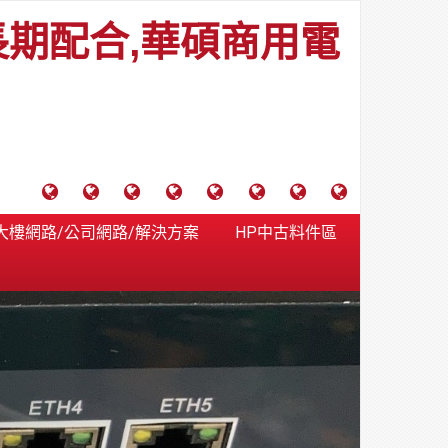
長期配合,華碩商用電
電
成
關
士
監
宿
HP
財
腦
功
於
通
視
舍
中
團
大樓網路/公司網路/解決方案
HP中古料件區
維
案
力
報
器
網
古
法
護
例
通
關
系
路/
料
人
合
分
系
統
大
件
台
約
享
統
安
樓
區
中
裝,
網
港
維
路/
落
修,
公
海
報
司
原
價
網
木