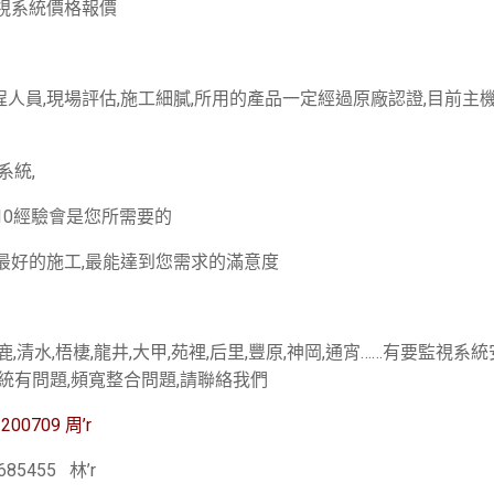
監視系統價格報價
人員,現場評估,施工細膩,所用的產品一定經過原廠認證,目前主
系統,
10經驗會是您所需要的
最好的施工,最能達到您需求的滿意度
沙鹿,清水,梧棲,龍井,大甲,苑裡,后里,豐原,神岡,通宵……有要監視系
統有問題,頻寬整合問題,請聯絡我們
0709 周’r
455 林’r