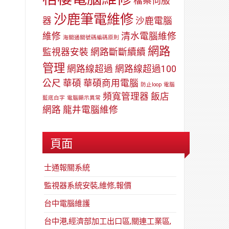
檔案伺服
沙鹿筆電維修
器
沙鹿電腦
維修
清水電腦維修
海關通關號碼編碼原則
網路
監視器安裝
網路斷斷續續
管理
網路線超過
網路線超過100
公尺
華碩
華碩商用電腦
防止loop
電腦
頻寬管理器
飯店
藍底白字
電腦顯示異常
網路
龍井電腦維修
頁面
士通報關系統
監視器系統安裝,維修,報價
台中電腦維護
台中港,經濟部加工出口區,關連工業區,