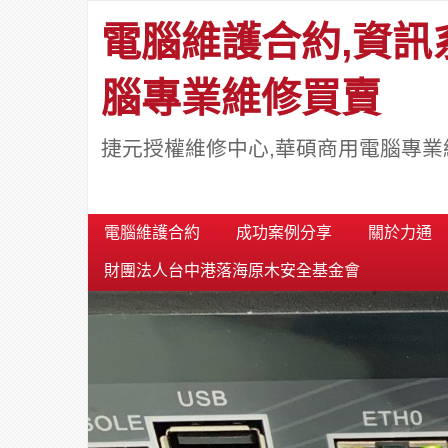
電腦維護合約,資訊
腦專業維修買賣
捷元授權維修中心,華碩商用電腦專業
電腦維護合約
成功案例分享
關於力通
財團法人台中港落海原木安全基金會