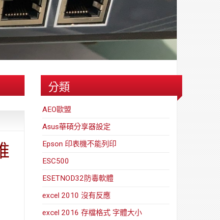
路/
安
解
全
決
基
方
金
案
會
分類
AEO歐盟
Asus華碩分享器設定
Epson 印表機不能列印
維
ESC500
ESETNOD32防毒軟體
excel 2010 沒有反應
excel 2016 存檔格式 字體大小