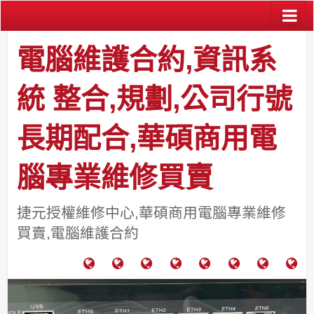
電腦維護合約,資訊系
統 整合,規劃,公司行號
長期配合,華碩商用電
腦專業維修買賣
捷元授權維修中心,華碩商用電腦專業維修
買賣,電腦維護合約
電
成
關
士
監
宿
HP
財
腦
功
於
通
視
舍
中
團
維
案
力
報
器
網
古
法
護
例
通
關
系
路/
料
人