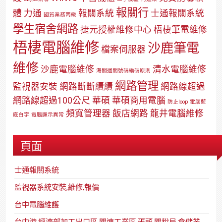
報關行
體
力通
報關系統
士通報關系統
國貿業務丙級
學生宿舍網路
捷元授權維修中心
梧棲筆電維修
梧棲電腦維修
沙鹿筆電
檔案伺服器
維修
沙鹿電腦維修
清水電腦維修
海關通關號碼編碼原則
網路管理
監視器安裝
網路斷斷續續
網路線超過
網路線超過100公尺
華碩
華碩商用電腦
防止loop
電腦藍
頻寬管理器
飯店網路
龍井電腦維修
底白字
電腦顯示異常
頁面
士通報關系統
監視器系統安裝,維修,報價
台中電腦維護
台中港,經濟部加工出口區,關連工業區,碼頭,關稅局,倉儲業,