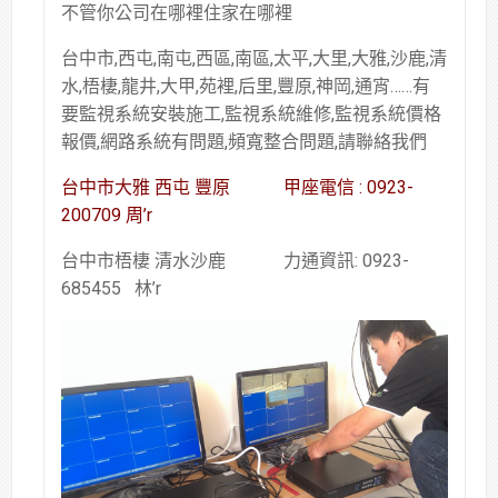
不管你公司在哪裡住家在哪裡
台中市,西屯,南屯,西區,南區,太平,大里,大雅,沙鹿,清
水,梧棲,龍井,大甲,苑裡,后里,豐原,神岡,通宵……有
要監視系統安裝施工,監視系統維修,監視系統價格
報價,網路系統有問題,頻寬整合問題,請聯絡我們
台中市大雅 西屯 豐原 甲座電信 : 0923-
200709 周’r
台中市梧棲 清水沙鹿 力通資訊: 0923-
685455 林’r