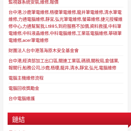
監視器系統安裝,維修,報價
台中港,沙鹿筆電維修,梧棲筆電維修,龍井筆電維修,清水筆電
維修,力通電腦維修,靜宜,弘光筆電維修,螢幕維修,捷元授權維
修中心,力通幫幫我,Lt885,到府服務不加價,資料救援,中科筆
電維修,中科液晶維修,中科電腦維修,工業區電腦維修,華碩筆
電維修,acer筆電維修
財團法人台中港落海原木安全基金會
台中港,經濟部加工出口區,關連工業區,碼頭,關稅局,倉儲業,
報關行,船務公司,沙鹿,梧棲,龍井,清水,靜宜,弘光,電腦維修
電腦主機維修流程
電腦回收獎勵金
台中電腦維護
鏈結