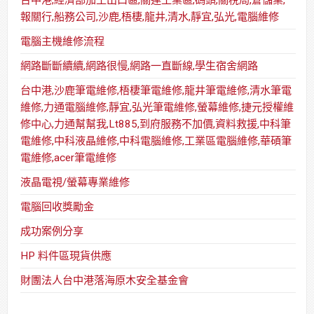
報關行,船務公司,沙鹿,梧棲,龍井,清水,靜宜,弘光,電腦維修
電腦主機維修流程
網路斷斷續續,網路很慢,網路一直斷線,學生宿舍網路
台中港,沙鹿筆電維修,梧棲筆電維修,龍井筆電維修,清水筆電
維修,力通電腦維修,靜宜,弘光筆電維修,螢幕維修,捷元授權維
修中心,力通幫幫我,Lt885,到府服務不加價,資料救援,中科筆
電維修,中科液晶維修,中科電腦維修,工業區電腦維修,華碩筆
電維修,acer筆電維修
液晶電視/螢幕專業維修
電腦回收獎勵金
成功案例分享
HP 料件區現貨供應
財團法人台中港落海原木安全基金會