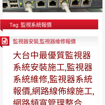
合
分
系
統
大
件
台
約
享
統
安
樓
區
中
裝,
網
港
維
路/
落
Tag:
監視系統報價
修,
公
海
報
司
原
監視器安裝,監視器維修報價
價
網
木
路/
安
解
全
大台中最優質監視器
決
基
方
金
系統安裝施工,監視器
案
會
系統維修,監視器系統
報價,網路線佈線施工,
網路頻寬管理整合