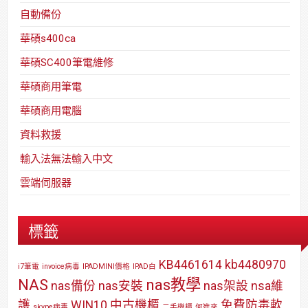
自動備份
華碩s400ca
華碩SC400筆電維修
華碩商用筆電
華碩商用電腦
資料救援
輸入法無法輸入中文
雲端伺服器
標籤
KB4461614
kb4480970
i7筆電
invoice病毒
IPADMINI價格
IPAD白
NAS
nas教學
nas備份
nas安裝
nas架設
nsa維
護
WIN10
中古機櫃
免費防毒軟
skype病毒
二手機櫃
何進來