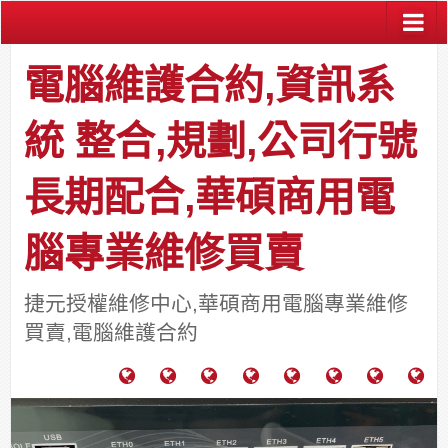
電腦維護合約,資訊系
統 整合,規劃,公司行號
長期配合,華碩商用電
腦專業維修買賣
捷元授權維修中心,華碩商用電腦專業維修
買賣,電腦維護合約
電
成
關
士
監
宿
HP
財
腦
功
於
通
視
舍
中
團
維
案
力
報
器
網
古
法
護
例
通
關
系
路/
料
人