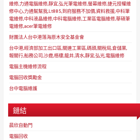
維修,力通電腦維修,靜宜,弘光筆電維修,螢幕維修,捷元授權維
修中心,力通幫幫我,Lt885,到府服務不加價,資料救援,中科筆
電維修,中科液晶維修,中科電腦維修,工業區電腦維修,華碩筆
電維修,acer筆電維修
財團法人台中港落海原木安全基金會
台中港,經濟部加工出口區,關連工業區,碼頭,關稅局,倉儲業,
報關行,船務公司,沙鹿,梧棲,龍井,清水,靜宜,弘光,電腦維修
電腦主機維修流程
電腦回收獎勵金
台中電腦維護
鏈結
晨欣自動門
電腦回收