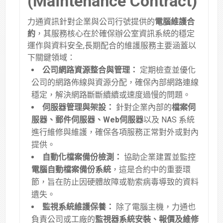
(Maintenance Contract)
力通資訊針對企業與公司行號提供的
電腦維護合
約
，其服務核心在於確保辦公室資訊系統的穩定
運作與資料安全,長期配合的維護服務主要涵蓋以
下關鍵領域：
公司網路資源整合與管理：
定期檢查並優化
公司的網路佈線與資源分配，確保內部網路連線
穩定，解決網路斷斷續續或速度過慢的問題
。
伺服器管理與架設：
針對企業內部的
檔案伺
服器、郵件伺服器、Web伺服器
以及 NAS 系統
進行維修與維護，確保各項服務正常對外或對內
提供
。
自動化檔案備份檢測：
協助企業建置並監控
電腦自動檔案備份系統
，這是合約中的重要環
節，旨在防止因硬體故障或勒索病毒導致的資料
遺失
。
監視系統維護保養：
除了電腦主機，力通也
負責公司或工廠的
監視器系統安裝、報價及維修