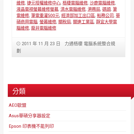
維修
,
捷元授權維修中心
,
梧棲電腦維修
,
沙鹿電腦維修
,
液晶電視螢幕維修螢幕
,
清水電腦維修
,
港務局
,
碼頭
,
筆
電維修
,
筆電重灌500元
,
經濟部加工出口區
,
船務公司
,
華
碩商用電腦
,
螢幕維修
,
關稅局
,
關連工業區
,
靜宜大學電
腦維修
,
龍井電腦維修
2011 年 11 月 23 日
力通梧棲 電腦系統整合規
劃
分類
AEO歐盟
Asus華碩分享器設定
Epson 印表機不能列印