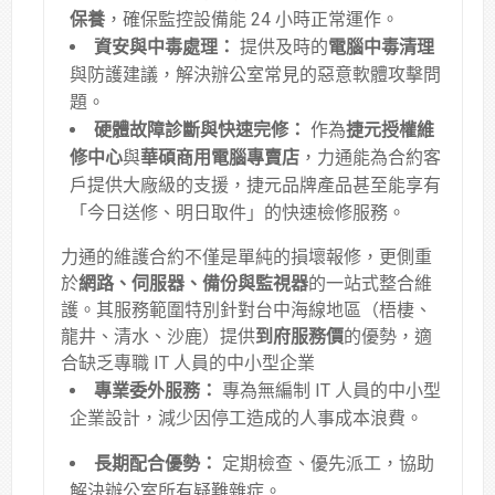
保養
，確保監控設備能 24 小時正常運作
。
資安與中毒處理：
提供及時的
電腦中毒清理
與防護建議，解決辦公室常見的惡意軟體攻擊問
題
。
硬體故障診斷與快速完修：
作為
捷元授權維
修中心
與
華碩商用電腦專賣店
，力通能為合約客
戶提供大廠級的支援，捷元品牌產品甚至能享有
「今日送修、明日取件」的快速檢修服務
。
力通的維護合約不僅是單純的損壞報修，更側重
於
網路、伺服器、備份與監視器
的一站式整合維
護
。其服務範圍特別針對台中海線地區（梧棲、
龍井、清水、沙鹿）提供
到府服務價
的優勢，適
合缺乏專職 IT 人員的中小型企業
專業委外服務：
專為無編制 IT 人員的中小型
企業設計，減少因停工造成的人事成本浪費。
長期配合優勢：
定期檢查、優先派工，協助
解決辦公室所有疑難雜症。