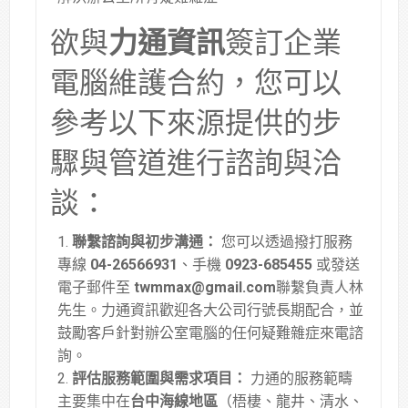
欲與
力通資訊
簽訂企業
電腦維護合約，您可以
參考以下來源提供的步
驟與管道進行諮詢與洽
談：
聯繫諮詢與初步溝通：
您可以透過撥打服務
專線
04-26566931
、手機
0923-685455
或發送
電子郵件至
twmmax@gmail.com
聯繫負責人林
先生
。力通資訊歡迎各大公司行號長期配合，並
鼓勵客戶針對辦公室電腦的任何疑難雜症來電諮
詢
。
評估服務範圍與需求項目：
力通的服務範疇
主要集中在
台中海線地區
（梧棲、龍井、清水、