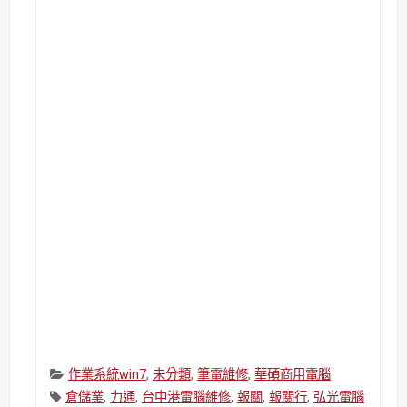
Categories:
作業系統win7
,
未分類
,
筆電維修
,
華碩商用電腦
Tags:
倉儲業
,
力通
,
台中港電腦維修
,
報關
,
報關行
,
弘光電腦