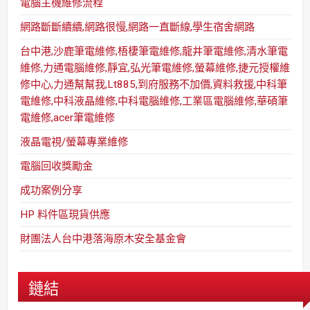
電腦主機維修流程
網路斷斷續續,網路很慢,網路一直斷線,學生宿舍網路
台中港,沙鹿筆電維修,梧棲筆電維修,龍井筆電維修,清水筆電
維修,力通電腦維修,靜宜,弘光筆電維修,螢幕維修,捷元授權維
修中心,力通幫幫我,Lt885,到府服務不加價,資料救援,中科筆
電維修,中科液晶維修,中科電腦維修,工業區電腦維修,華碩筆
電維修,acer筆電維修
液晶電視/螢幕專業維修
電腦回收獎勵金
成功案例分享
HP 料件區現貨供應
財團法人台中港落海原木安全基金會
鏈結