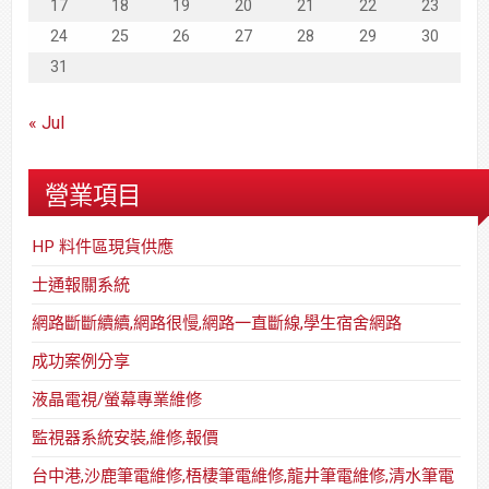
17
18
19
20
21
22
23
24
25
26
27
28
29
30
31
« Jul
營業項目
HP 料件區現貨供應
士通報關系統
網路斷斷續續,網路很慢,網路一直斷線,學生宿舍網路
成功案例分享
液晶電視/螢幕專業維修
監視器系統安裝,維修,報價
台中港,沙鹿筆電維修,梧棲筆電維修,龍井筆電維修,清水筆電