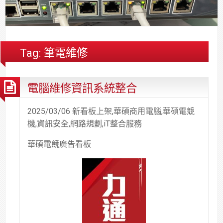
合
分
系
統
大
件
台
約
享
統
安
樓
區
中
裝,
網
港
維
路/
落
Tag:
筆電維修
修,
公
海
報
司
原
電腦維修資訊系統整合
價
網
木
路/
安
解
全
2025/03/06 新看板上架,華碩商用電腦,華碩電競
決
基
機,資訊安全,網路規劃,iT整合服務
方
金
華碩電競廣告看板
案
會