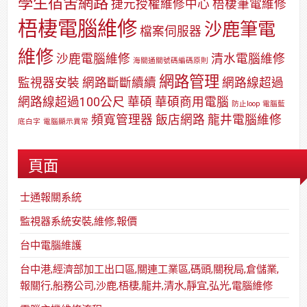
學生宿舍網路
捷元授權維修中心
梧棲筆電維修
梧棲電腦維修
沙鹿筆電
檔案伺服器
維修
沙鹿電腦維修
清水電腦維修
海關通關號碼編碼原則
網路管理
監視器安裝
網路斷斷續續
網路線超過
網路線超過100公尺
華碩
華碩商用電腦
防止loop
電腦藍
頻寬管理器
飯店網路
龍井電腦維修
底白字
電腦顯示異常
頁面
士通報關系統
監視器系統安裝,維修,報價
台中電腦維護
台中港,經濟部加工出口區,關連工業區,碼頭,關稅局,倉儲業,
報關行,船務公司,沙鹿,梧棲,龍井,清水,靜宜,弘光,電腦維修