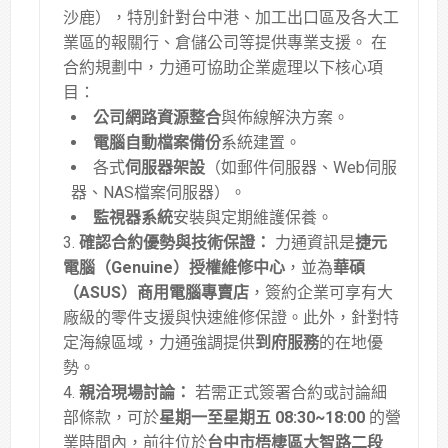
沙鹿），特別針對台中港、加工出口區及各大工
業區的報關行、倉儲公司等提供專業支援
。
在
合約規劃中，力通可協助企業處理以下核心項
目：
公司網路資源整合
與佈線解決方案
。
電腦自動檔案備份
系統建置
。
各式
伺服器架設
（如郵件伺服器、Web伺服
器、NAS檔案伺服器）
。
監視器系統
安裝與定期維護保養
。
確認合約優勢與技術保證：
力通資訊是
捷元
電腦（Genuine）授權維修中心
，並為
華碩
（ASUS）商用電腦專賣店
，簽約企業可享有大
廠級的零件支援與快速維修保證
。此外，針對特
定海線區域，力通強調提供
到府服務
的在地優
勢
。
親洽現場討論：
若需正式簽署合約或討論細
部條款，可於
星期一至星期五 08:30~18:00
的營
業時間內，前往位於
台中市梧棲區大智路二段