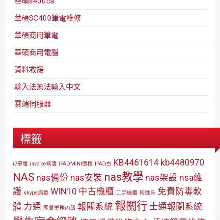
華碩s400ca
華碩SC400筆電維修
華碩商用筆電
華碩商用電腦
資料救援
輸入法無法輸入中文
雲端伺服器
標籤
KB4461614
kb4480970
i7筆電
invoice病毒
IPADMINI價格
IPAD白
NAS
nas教學
nas備份
nas安裝
nas架設
nsa維
護
WIN10
中古機櫃
免費防毒軟
skype病毒
二手機櫃
何進來
報關行
體
力通
報關系統
士通報關系統
國貿業務丙級