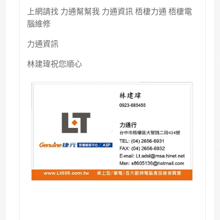
上網請找 力通幫幫我 力通資訊 梧棲力通 梧棲電
腦維修
力通資訊
林建瑋祝您順心