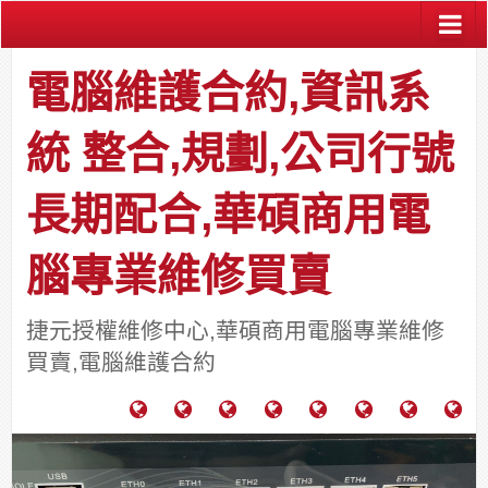
電腦維護合約,資訊系
統 整合,規劃,公司行號
長期配合,華碩商用電
腦專業維修買賣
捷元授權維修中心,華碩商用電腦專業維修
買賣,電腦維護合約
電
成
關
士
監
宿
HP
財
腦
功
於
通
視
舍
中
團
維
案
力
報
器
網
古
法
護
例
通
關
系
路/
料
人