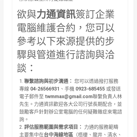
欲與
力通資訊
簽訂企業
電腦維護合約，您可以
參考以下來源提供的步
驟與管道進行諮詢與洽
談：
聯繫諮詢與初步溝通：
您可以透過撥打服務
專線
04-26566931
、手機
0923-685455
或發送
電子郵件至
twmmax@gmail.com
聯繫負責人林
先生
。力通資訊歡迎各大公司行號長期配合，並
鼓勵客戶針對辦公室電腦的任何疑難雜症來電諮
詢
。
評估服務範圍與需求項目：
力通的服務範疇
主要集中在
台中海線地區
（梧棲、龍井、清水、