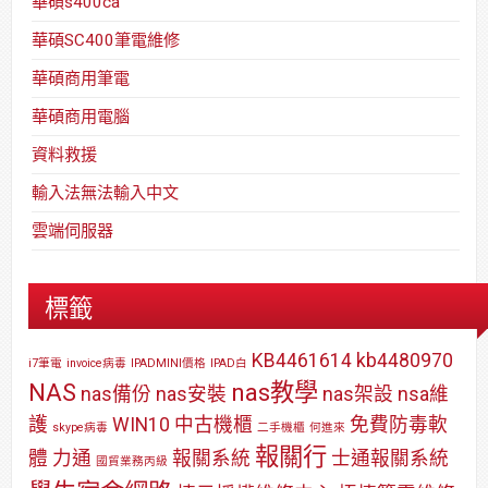
華碩s400ca
華碩SC400筆電維修
華碩商用筆電
華碩商用電腦
資料救援
輸入法無法輸入中文
雲端伺服器
標籤
KB4461614
kb4480970
i7筆電
invoice病毒
IPADMINI價格
IPAD白
NAS
nas教學
nas備份
nas安裝
nas架設
nsa維
護
WIN10
中古機櫃
免費防毒軟
skype病毒
二手機櫃
何進來
報關行
體
力通
報關系統
士通報關系統
國貿業務丙級