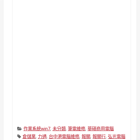
Categories:
作業系統win7
,
未分類
,
筆電維修
,
華碩商用電腦
Tags:
倉儲業
,
力通
,
台中港電腦維修
,
報關
,
報關行
,
弘光電腦