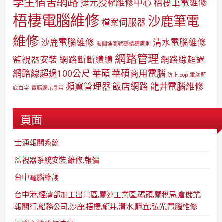
學生宿舍網路
捷元授權維修中心
梧棲筆電維修
梧棲電腦維修
沙鹿筆電
檔案伺服器
維修
沙鹿電腦維修
清水電腦維修
海關通關號碼編碼原則
網路管理
監視器安裝
網路斷斷續續
網路線超過
網路線超過100公尺
華碩
華碩商用電腦
防止loop
電腦藍
頻寬管理器
飯店網路
龍井電腦維修
底白字
電腦顯示異常
頁面
士通報關系統
監視器系統安裝,維修,報價
台中電腦維護
台中港,經濟部加工出口區,關連工業區,碼頭,關稅局,倉儲業,
報關行,船務公司,沙鹿,梧棲,龍井,清水,靜宜,弘光,電腦維修