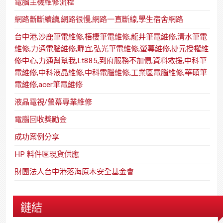
電腦主機維修流程
網路斷斷續續,網路很慢,網路一直斷線,學生宿舍網路
台中港,沙鹿筆電維修,梧棲筆電維修,龍井筆電維修,清水筆電
維修,力通電腦維修,靜宜,弘光筆電維修,螢幕維修,捷元授權維
修中心,力通幫幫我,Lt885,到府服務不加價,資料救援,中科筆
電維修,中科液晶維修,中科電腦維修,工業區電腦維修,華碩筆
電維修,acer筆電維修
液晶電視/螢幕專業維修
電腦回收獎勵金
成功案例分享
HP 料件區現貨供應
財團法人台中港落海原木安全基金會
鏈結