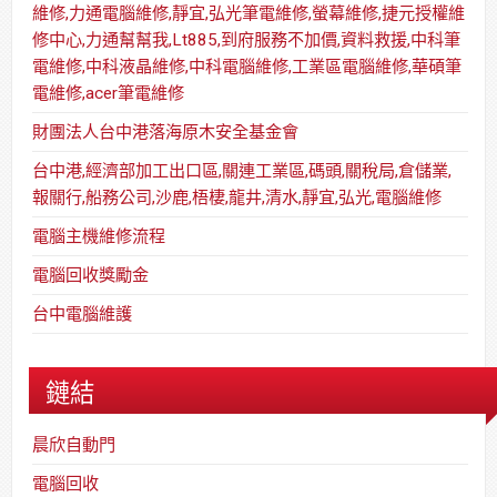
維修,力通電腦維修,靜宜,弘光筆電維修,螢幕維修,捷元授權維
修中心,力通幫幫我,Lt885,到府服務不加價,資料救援,中科筆
電維修,中科液晶維修,中科電腦維修,工業區電腦維修,華碩筆
電維修,acer筆電維修
財團法人台中港落海原木安全基金會
台中港,經濟部加工出口區,關連工業區,碼頭,關稅局,倉儲業,
報關行,船務公司,沙鹿,梧棲,龍井,清水,靜宜,弘光,電腦維修
電腦主機維修流程
電腦回收獎勵金
台中電腦維護
鏈結
晨欣自動門
電腦回收