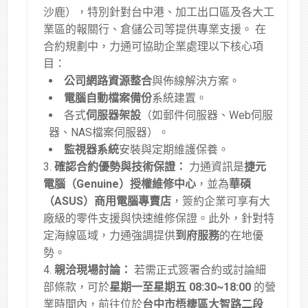
沙鹿），特別針對台中港、加工出口區及各大工
業區的報關行、倉儲公司等提供專業支援
。
在
合約規劃中，力通可協助企業處理以下核心項
目：
公司網路資源整合
與佈線解決方案
。
電腦自動檔案備份
系統建置
。
各式
伺服器架設
（如郵件伺服器、Web伺服
器、NAS檔案伺服器）
。
監視器系統
安裝與定期維護保養
。
確認合約優勢與技術保證：
力通資訊是
捷元
電腦（Genuine）授權維修中心
，並為
華碩
（ASUS）商用電腦專賣店
，簽約企業可享有大
廠級的零件支援與快速維修保證
。此外，針對特
定海線區域，力通強調提供
到府服務
的在地優
勢
。
親洽現場討論：
若需正式簽署合約或討論細
部條款，可於
星期一至星期五 08:30~18:00
的營
業時間內，前往位於
台中市梧棲區大智路二段