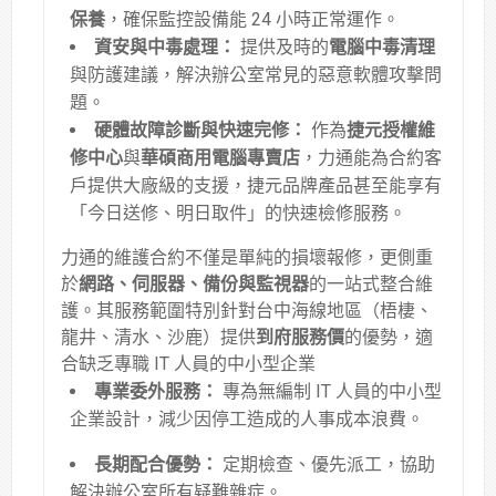
保養
，確保監控設備能 24 小時正常運作
。
資安與中毒處理：
提供及時的
電腦中毒清理
與防護建議，解決辦公室常見的惡意軟體攻擊問
題
。
硬體故障診斷與快速完修：
作為
捷元授權維
修中心
與
華碩商用電腦專賣店
，力通能為合約客
戶提供大廠級的支援，捷元品牌產品甚至能享有
「今日送修、明日取件」的快速檢修服務
。
力通的維護合約不僅是單純的損壞報修，更側重
於
網路、伺服器、備份與監視器
的一站式整合維
護
。其服務範圍特別針對台中海線地區（梧棲、
龍井、清水、沙鹿）提供
到府服務價
的優勢，適
合缺乏專職 IT 人員的中小型企業
專業委外服務：
專為無編制 IT 人員的中小型
企業設計，減少因停工造成的人事成本浪費。
長期配合優勢：
定期檢查、優先派工，協助
解決辦公室所有疑難雜症。