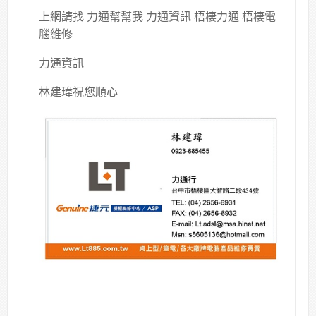
上網請找 力通幫幫我 力通資訊 梧棲力通 梧棲電
腦維修
力通資訊
林建瑋祝您順心