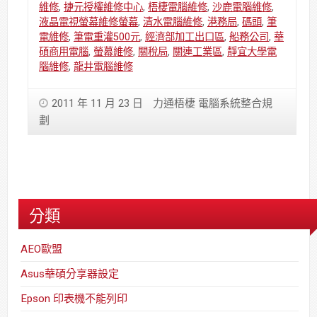
維修
,
捷元授權維修中心
,
梧棲電腦維修
,
沙鹿電腦維修
,
液晶電視螢幕維修螢幕
,
清水電腦維修
,
港務局
,
碼頭
,
筆
電維修
,
筆電重灌500元
,
經濟部加工出口區
,
船務公司
,
華
碩商用電腦
,
螢幕維修
,
關稅局
,
關連工業區
,
靜宜大學電
腦維修
,
龍井電腦維修
2011 年 11 月 23 日
力通梧棲 電腦系統整合規
劃
分類
AEO歐盟
Asus華碩分享器設定
Epson 印表機不能列印