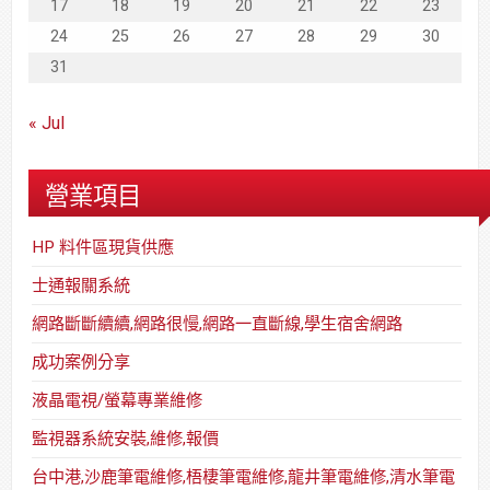
17
18
19
20
21
22
23
24
25
26
27
28
29
30
31
« Jul
營業項目
HP 料件區現貨供應
士通報關系統
網路斷斷續續,網路很慢,網路一直斷線,學生宿舍網路
成功案例分享
液晶電視/螢幕專業維修
監視器系統安裝,維修,報價
台中港,沙鹿筆電維修,梧棲筆電維修,龍井筆電維修,清水筆電