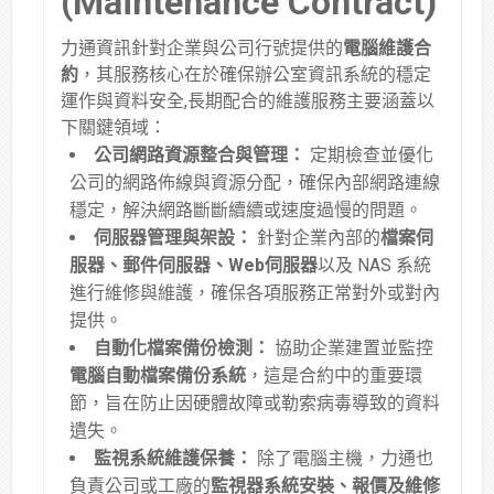
(Maintenance Contract)
力通資訊針對企業與公司行號提供的
電腦維護合
約
，其服務核心在於確保辦公室資訊系統的穩定
運作與資料安全,長期配合的維護服務主要涵蓋以
下關鍵領域：
公司網路資源整合與管理：
定期檢查並優化
公司的網路佈線與資源分配，確保內部網路連線
穩定，解決網路斷斷續續或速度過慢的問題
。
伺服器管理與架設：
針對企業內部的
檔案伺
服器、郵件伺服器、Web伺服器
以及 NAS 系統
進行維修與維護，確保各項服務正常對外或對內
提供
。
自動化檔案備份檢測：
協助企業建置並監控
電腦自動檔案備份系統
，這是合約中的重要環
節，旨在防止因硬體故障或勒索病毒導致的資料
遺失
。
監視系統維護保養：
除了電腦主機，力通也
負責公司或工廠的
監視器系統安裝、報價及維修