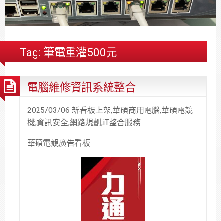
合
分
系
統
大
件
台
約
享
統
安
樓
區
中
裝,
網
港
維
路/
落
Tag:
筆電重灌500元
修,
公
海
報
司
原
電腦維修資訊系統整合
價
網
木
路/
安
解
全
2025/03/06 新看板上架,華碩商用電腦,華碩電競
決
基
機,資訊安全,網路規劃,iT整合服務
方
金
華碩電競廣告看板
案
會