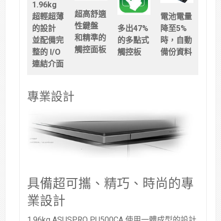
1.96kg
超高舒適
電池電量
超輕超薄
性鍵盤
多出47%
降至5%
的設計
和精準的
的多點式
時，自動
並配備完
觸控面板
觸控板
備份資料
整的 I/O
連結介面
專業設計
具備超可攜、精巧、時尚的專
業設計
1.96kg ASUSPRO PU500CA 使用一體成型的設計