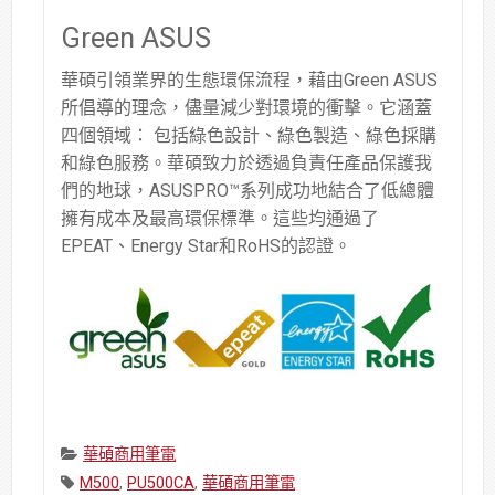
Green ASUS
華碩引領業界的生態環保流程，藉由Green ASUS
所倡導的理念，儘量減少對環境的衝擊。它涵蓋
四個領域： 包括綠色設計、綠色製造、綠色採購
和綠色服務。華碩致力於透過負責任產品保護我
們的地球，ASUSPRO™系列成功地結合了低總體
擁有成本及最高環保標準。這些均通過了
EPEAT、Energy Star和RoHS的認證。
Categories:
華碩商用筆電
Tags:
M500
,
PU500CA
,
華碩商用筆電