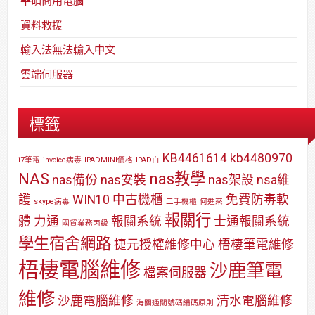
華碩商用電腦
資料救援
輸入法無法輸入中文
雲端伺服器
標籤
KB4461614
kb4480970
i7筆電
invoice病毒
IPADMINI價格
IPAD白
NAS
nas教學
nas備份
nas安裝
nas架設
nsa維
護
WIN10
中古機櫃
免費防毒軟
skype病毒
二手機櫃
何進來
報關行
體
力通
報關系統
士通報關系統
國貿業務丙級
學生宿舍網路
捷元授權維修中心
梧棲筆電維修
梧棲電腦維修
沙鹿筆電
檔案伺服器
維修
沙鹿電腦維修
清水電腦維修
海關通關號碼編碼原則