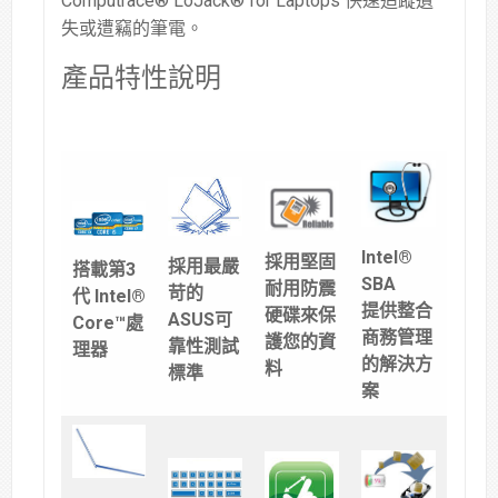
Computrace® LoJack® for Laptops 快速追蹤遺
失或遭竊的筆電。
產品特性說明
Intel®
採用堅固
採用最嚴
搭載第3
SBA
耐用防震
苛的
代 Intel®
提供整合
硬碟來保
ASUS可
Core™處
商務管理
護您的資
靠性測試
理器
的解決方
料
標準
案