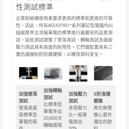
性測試標準
企業和組織使用者要求更高的標準和更高的可靠
性，因此，所有ASUSPRO™系列筆記型電腦均以
超越業界主流級筆電的標準進行最嚴苛的品質測
試，這些測試證實了墜落測試、轉軸測試及面板
壓力測試具有高度的耐用性。它們還配置具有三
重防護機制的防震硬碟，以確保資料安全。
加強轉軸
加強墜落
加強壓力
S防潑濺
測試
測試
測試
鍵盤
比標準型
墜落高度
承受壓力
再也無需
筆電多出
是標準型
比一般筆
擔心意外
20,000次
筆電的兩
電高出
濺出的飲
轉軸循環
倍
20%
料