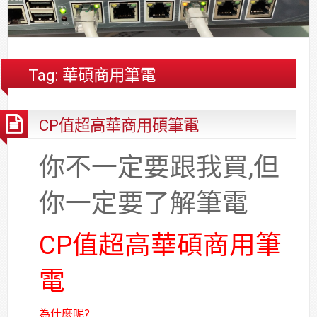
合
分
系
統
大
件
台
約
享
統
安
樓
區
中
裝,
網
港
維
路/
落
Tag:
華碩商用筆電
修,
公
海
報
司
原
CP值超高華商用碩筆電
價
網
木
路/
安
解
全
你不一定要跟我買,但
決
基
方
金
你一定要了解筆電
案
會
CP值超高華碩商用筆
電
為什麼呢?