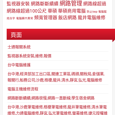
網路管理
監視器安裝
網路斷斷續續
網路線超過
網路線超過100公尺
華碩
華碩商用電腦
防止loop
電腦藍
頻寬管理器
飯店網路
龍井電腦維修
底白字
電腦顯示異常
頁面
士通報關系統
監視器系統安裝,維修,報價
台中電腦維護
台中港,經濟部加工出口區,關連工業區,碼頭,關稅局,倉儲業,
報關行,船務公司,沙鹿,梧棲,龍井,清水,靜宜,弘光,電腦維修
電腦主機維修流程
網路斷斷續續,網路很慢,網路一直斷線,學生宿舍網路
台中港,沙鹿筆電維修,梧棲筆電維修,龍井筆電維修,清水筆電
維修,力通電腦維修,靜宜,弘光筆電維修,螢幕維修,捷元授權維