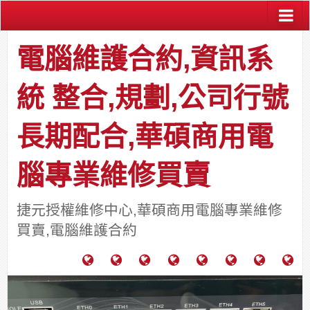
電腦維護合約,資訊系
統 整合,規劃,公司行號
長期配合,華碩商用電
腦專業維修買賣
捷元授權維修中心,華碩商用電腦專業維修
買賣,電腦維護合約
電
成
關
士
監
宿
HP
財
腦
功
於
通
視
舍
中
團
維
案
力
報
器
網
古
法
護
例
通
關
系
路/
料
人