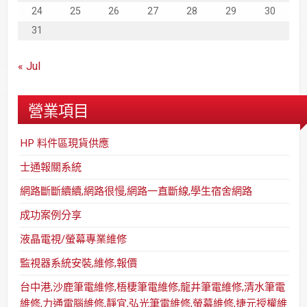
24
25
26
27
28
29
30
31
« Jul
營業項目
HP 料件區現貨供應
士通報關系統
網路斷斷續續,網路很慢,網路一直斷線,學生宿舍網路
成功案例分享
液晶電視/螢幕專業維修
監視器系統安裝,維修,報價
台中港,沙鹿筆電維修,梧棲筆電維修,龍井筆電維修,清水筆電
維修,力通電腦維修,靜宜,弘光筆電維修,螢幕維修,捷元授權維