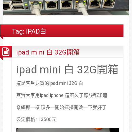
合
分
系
統
大
件
台
約
享
統
安
樓
區
中
裝,
網
港
維
路/
落
Tag:
IPAD白
修,
公
海
報
司
原
ipad mini 白 32G開箱
價
網
木
路/
安
解
全
ipad mini 白 32G開箱
決
基
方
金
這是客戶要買的ipad mini 32G 白
案
會
其實大家用ipad iphone 這麼久了應該都知道
系統都一樣,頂多一開始連接開啟一下就好了
公定價格 : 13500元