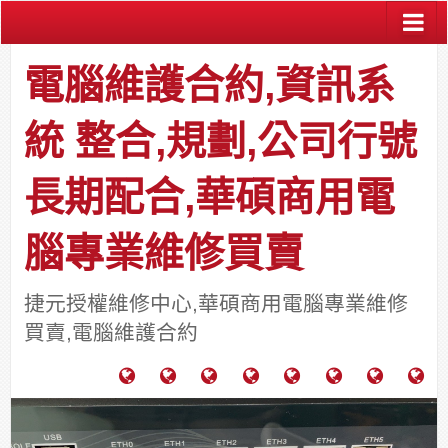
電腦維護合約,資訊系
統 整合,規劃,公司行號
長期配合,華碩商用電
腦專業維修買賣
捷元授權維修中心,華碩商用電腦專業維修
買賣,電腦維護合約
電
成
關
士
監
宿
HP
財
腦
功
於
通
視
舍
中
團
維
案
力
報
器
網
古
法
護
例
通
關
系
路/
料
人