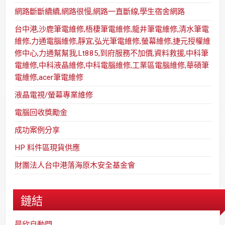
網路斷斷續續,網路很慢,網路一直斷線,學生宿舍網路
台中港,沙鹿筆電維修,梧棲筆電維修,龍井筆電維修,清水筆電
維修,力通電腦維修,靜宜,弘光筆電維修,螢幕維修,捷元授權維
修中心,力通幫幫我,Lt885,到府服務不加價,資料救援,中科筆
電維修,中科液晶維修,中科電腦維修,工業區電腦維修,華碩筆
電維修,acer筆電維修
液晶電視/螢幕專業維修
電腦回收獎勵金
成功案例分享
HP 料件區現貨供應
財團法人台中港落海原木安全基金會
鏈結
晨欣自動門