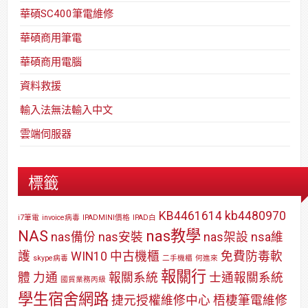
華碩SC400筆電維修
華碩商用筆電
華碩商用電腦
資料救援
輸入法無法輸入中文
雲端伺服器
標籤
KB4461614
kb4480970
i7筆電
invoice病毒
IPADMINI價格
IPAD白
NAS
nas教學
nas備份
nas安裝
nas架設
nsa維
護
WIN10
中古機櫃
免費防毒軟
skype病毒
二手機櫃
何進來
報關行
體
力通
報關系統
士通報關系統
國貿業務丙級
學生宿舍網路
捷元授權維修中心
梧棲筆電維修