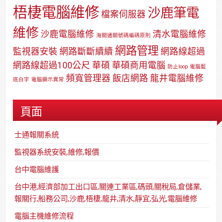
梧棲電腦維修
沙鹿筆電
檔案伺服器
維修
沙鹿電腦維修
清水電腦維修
海關通關號碼編碼原則
網路管理
監視器安裝
網路斷斷續續
網路線超過
網路線超過100公尺
華碩
華碩商用電腦
防止loop
電腦藍
頻寬管理器
飯店網路
龍井電腦維修
底白字
電腦顯示異常
頁面
士通報關系統
監視器系統安裝,維修,報價
台中電腦維護
台中港,經濟部加工出口區,關連工業區,碼頭,關稅局,倉儲業,
報關行,船務公司,沙鹿,梧棲,龍井,清水,靜宜,弘光,電腦維修
電腦主機維修流程