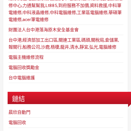
修中心,力通幫幫我,Lt885,到府服務不加價,資料救援,中科筆
電維修,中科液晶維修,中科電腦維修,工業區電腦維修,華碩筆
電維修,acer筆電維修
財團法人台中港落海原木安全基金會
台中港,經濟部加工出口區,關連工業區,碼頭,關稅局,倉儲業,
報關行,船務公司,沙鹿,梧棲,龍井,清水,靜宜,弘光,電腦維修
電腦主機維修流程
電腦回收獎勵金
台中電腦維護
鏈結
晨欣自動門
電腦回收