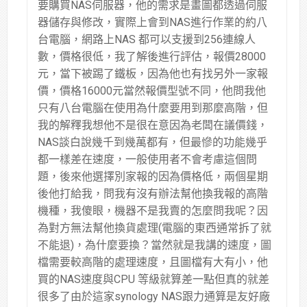
要購買NAS伺服器，他的需求是畫圖都透過伺服
器儲存與修改，實際上會到NAS進行作業的約八
台電腦，網路上NAS 都可以支援到256連線人
數，價格很低，我了解後進行評估，報價28000
元，當下被踢了鐵板，因為他也有找另外一家報
價，價格16000元當然報價型號不同，他問我他
只有八台電腦在使用為什麼要用到那麼高階，但
我的解釋我想他不是很在意因為老闆在議價錢，
NAS談白說幾千到幾萬都有，但最慘的功能幾乎
都一樣差在速度，一般使用者不會考慮這個問
題，後來他選擇別家報的因為價格低，兩個星期
後他打給我，問我有沒有辦法幫他換我報的高階
機種，我傻眼，機器不是我賣的怎麼問我呢？因
為對方無法幫他換貨處理(電腦的東西通常拆了就
不能退)，為什麼要換？當然就是我講的速度，圖
檔需要較高階的處理速度，且圖檔有大有小，他
買的NAS速度與CPU 等級就算差一點但真的就差
很多了由於這家synology NAS跟力通算是友好廠