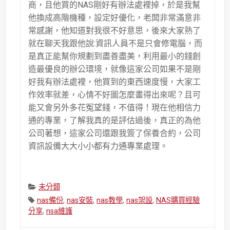
商，且他買的NAS剛好有辦法處裡掉，於是我幫
他換成高階機種，設定好優化，老闆非常滿意非
常感謝，他知道對我很不好意思，後來大家熟了
就在聊天我跟他說:資訊人員不是只會修電腦，而
是真正能幫你規劃到盡善盡美，利用最小的錢創
造最優良的辦公環境，就像這家公司如果不是剛
好我有辦法處裡，他買到的東西速度慢，大家工
作效率就差，心情不好圖怎麼畫得出來呢？且可
能又會另外多花冤望錢，不值得！現在他相信力
通的專業，了解我真的是評估過後，真正的為他
公司著想，這家公司還跟我簽了保養合約，公司
資訊設備大大小小都有力通專業處理。
Categories:
未分類
Tags:
nas備份
,
nas安裝
,
nas教學
,
nas架設
,
NAS購買經驗
分享
,
nsa維護