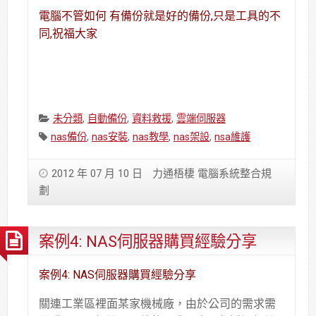
電腦不管如何 有備份就是好的備份,只是工具的不
同,祝福大家
Categories:
未分類
,
自動備份
,
資料救援
,
雲端伺服器
Tags:
nas備份
,
nas安裝
,
nas教學
,
nas架設
,
nsa維護
2012 年 07 月 10 日
力通梧棲 電腦系統整合規
劃
案例4: NAS伺服器購買經驗分享
案例4: NAS伺服器購買經驗分享
關連工業區裡面某家機械廠，由於公司的需求需