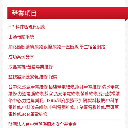
營業項目
HP 料件區現貨供應
士通報關系統
網路斷斷續續,網路很慢,網路一直斷線,學生宿舍網路
成功案例分享
液晶電視/螢幕專業維修
監視器系統安裝,維修,報價
台中港,沙鹿筆電維修,梧棲筆電維修,龍井筆電維修,清水筆電
維修,力通電腦維修,靜宜,弘光筆電維修,螢幕維修,捷元授權維
修中心,力通幫幫我,Lt885,到府服務不加價,資料救援,中科筆
電維修,中科液晶維修,中科電腦維修,工業區電腦維修,華碩筆
電維修,acer筆電維修
財團法人台中港落海原木安全基金會