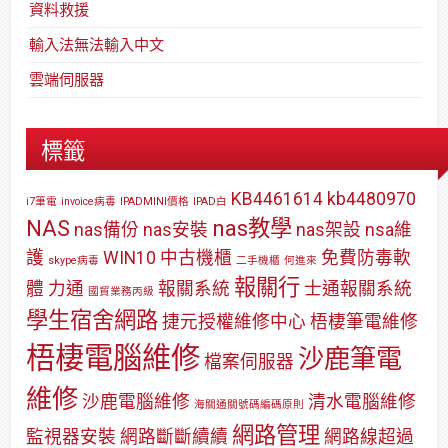
資料救援
輸入法無法輸入中文
雲端伺服器
標籤
KB4461614
kb4480970
i7筆電
invoice病毒
IPADMINI價格
IPAD白
NAS
nas教學
nas備份
nas安裝
nas架設
nsa維
護
WIN10
中古機櫃
免費防毒軟
skype病毒
二手機櫃
何進來
報關行
體
力通
報關系統
士通報關系統
國貿業務丙級
學生宿舍網路
捷元授權維修中心
梧棲筆電維修
梧棲電腦維修
沙鹿筆電
檔案伺服器
維修
沙鹿電腦維修
清水電腦維修
海關通關號碼編碼原則
網路管理
監視器安裝
網路斷斷續續
網路線超過