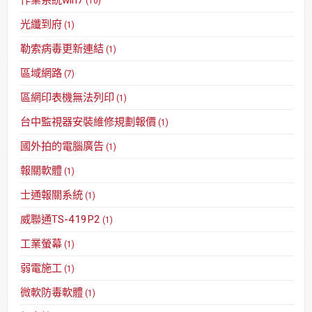
作業系統win7
(10)
光纖到府
(1)
勒索病毒更新連結
(1)
區域網路
(7)
區網印表機無法列印
(1)
台中監視器安裝維修規劃報價
(1)
國外拍的電腦廣告
(1)
報關軟體
(1)
士通報關系統
(1)
威聯通TS-419P2
(1)
工業螢幕
(1)
弱電施工
(1)
微軟防毒軟體
(1)