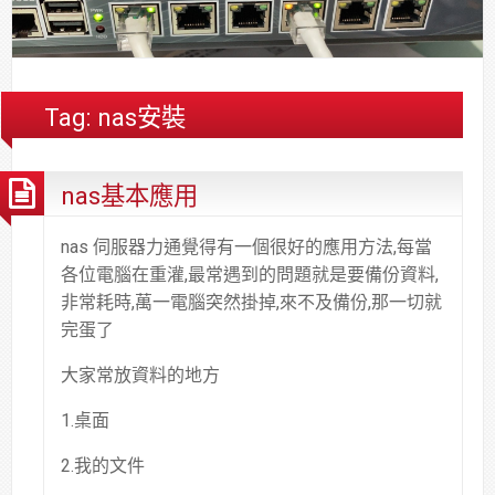
合
分
系
統
大
件
台
約
享
統
安
樓
區
中
裝,
網
港
維
路/
落
Tag:
nas安裝
修,
公
海
報
司
原
nas基本應用
價
網
木
路/
安
解
全
nas 伺服器力通覺得有一個很好的應用方法,每當
決
基
各位電腦在重灌,最常遇到的問題就是要備份資料,
方
金
非常耗時,萬一電腦突然掛掉,來不及備份,那一切就
案
會
完蛋了
大家常放資料的地方
1.桌面
2.我的文件