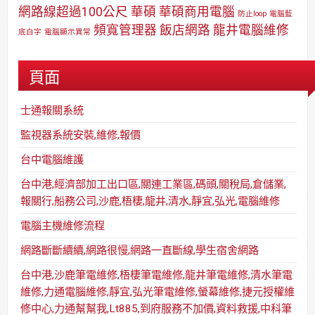
網路線超過100公尺
華碩
華碩商用電腦
防止loop
電腦藍
頻寬管理器
飯店網路
龍井電腦維修
底白字
電腦顯示異常
頁面
士通報關系統
監視器系統安裝,維修,報價
台中電腦維護
台中港,經濟部加工出口區,關連工業區,碼頭,關稅局,倉儲業,
報關行,船務公司,沙鹿,梧棲,龍井,清水,靜宜,弘光,電腦維修
電腦主機維修流程
網路斷斷續續,網路很慢,網路一直斷線,學生宿舍網路
台中港,沙鹿筆電維修,梧棲筆電維修,龍井筆電維修,清水筆電
維修,力通電腦維修,靜宜,弘光筆電維修,螢幕維修,捷元授權維
修中心,力通幫幫我,Lt885,到府服務不加價,資料救援,中科筆