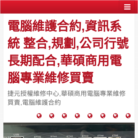
電腦維護合約,資訊系
統 整合,規劃,公司行號
長期配合,華碩商用電
腦專業維修買賣
捷元授權維修中心,華碩商用電腦專業維修
買賣,電腦維護合約
電
成
關
士
監
宿
HP
財
腦
功
於
通
視
舍
中
團
維
案
力
報
器
網
古
法
護
例
通
關
系
路/
料
人