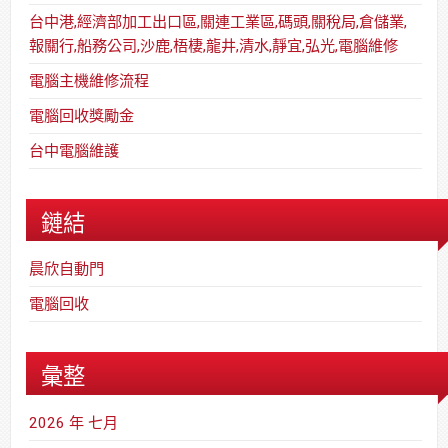
台中港,經濟部加工出口區,關連工業區,碼頭,關稅局,倉儲業,
報關行,船務公司,沙鹿,梧棲,龍井,清水,靜宜,弘光,電腦維修
電腦主機維修流程
電腦回收獎勵金
台中電腦維護
鏈結
晨欣自動門
電腦回收
彙整
2026 年 七月