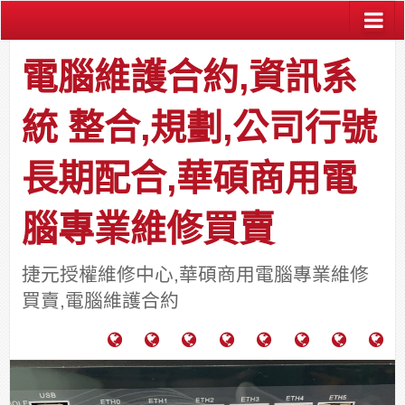
電腦維護合約,資訊系
統 整合,規劃,公司行號
長期配合,華碩商用電
腦專業維修買賣
捷元授權維修中心,華碩商用電腦專業維修
買賣,電腦維護合約
電
成
關
士
監
宿
HP
財
腦
功
於
通
視
舍
中
團
維
案
力
報
器
網
古
法
護
例
通
關
系
路/
料
人