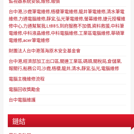
監視器系統安裝,維修,報價
台中港,沙鹿筆電維修,梧棲筆電維修,龍井筆電維修,清水筆電
維修,力通電腦維修,靜宜,弘光筆電維修,螢幕維修,捷元授權維
修中心,力通幫幫我,Lt885,到府服務不加價,資料救援,中科筆
電維修,中科液晶維修,中科電腦維修,工業區電腦維修,華碩筆
電維修,acer筆電維修
財團法人台中港落海原木安全基金會
台中港,經濟部加工出口區,關連工業區,碼頭,關稅局,倉儲業,
報關行,船務公司,沙鹿,梧棲,龍井,清水,靜宜,弘光,電腦維修
電腦主機維修流程
電腦回收獎勵金
台中電腦維護
鏈結