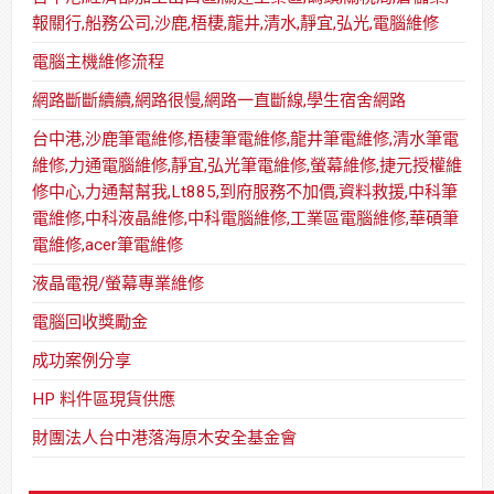
報關行,船務公司,沙鹿,梧棲,龍井,清水,靜宜,弘光,電腦維修
電腦主機維修流程
網路斷斷續續,網路很慢,網路一直斷線,學生宿舍網路
台中港,沙鹿筆電維修,梧棲筆電維修,龍井筆電維修,清水筆電
維修,力通電腦維修,靜宜,弘光筆電維修,螢幕維修,捷元授權維
修中心,力通幫幫我,Lt885,到府服務不加價,資料救援,中科筆
電維修,中科液晶維修,中科電腦維修,工業區電腦維修,華碩筆
電維修,acer筆電維修
液晶電視/螢幕專業維修
電腦回收獎勵金
成功案例分享
HP 料件區現貨供應
財團法人台中港落海原木安全基金會