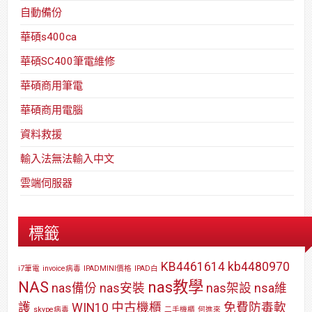
自動備份
華碩s400ca
華碩SC400筆電維修
華碩商用筆電
華碩商用電腦
資料救援
輸入法無法輸入中文
雲端伺服器
標籤
KB4461614
kb4480970
i7筆電
invoice病毒
IPADMINI價格
IPAD白
NAS
nas教學
nas備份
nas安裝
nas架設
nsa維
護
WIN10
中古機櫃
免費防毒軟
skype病毒
二手機櫃
何進來