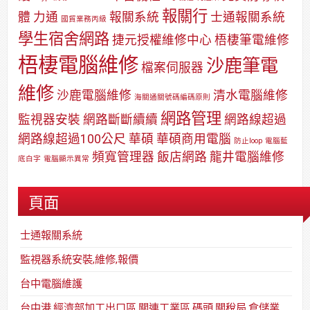
報關行
體
力通
報關系統
士通報關系統
國貿業務丙級
學生宿舍網路
捷元授權維修中心
梧棲筆電維修
梧棲電腦維修
沙鹿筆電
檔案伺服器
維修
沙鹿電腦維修
清水電腦維修
海關通關號碼編碼原則
網路管理
監視器安裝
網路斷斷續續
網路線超過
網路線超過100公尺
華碩
華碩商用電腦
防止loop
電腦藍
頻寬管理器
飯店網路
龍井電腦維修
底白字
電腦顯示異常
頁面
士通報關系統
監視器系統安裝,維修,報價
台中電腦維護
台中港,經濟部加工出口區,關連工業區,碼頭,關稅局,倉儲業,