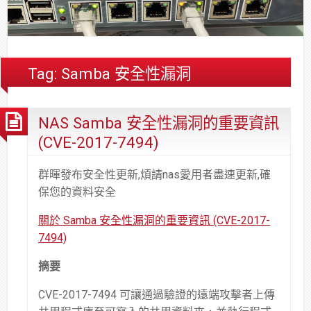
合
分
系
統
大
件
台
約
享
統
安
樓
區
中
裝,
網
港
維
路/
落
Tag:
Samba 安全性漏洞
修,
公
海
報
司
原
NAS Samba 安全性漏洞的重要資訊
價
網
木
路/
安
(CVE-2017-7494)
解
全
決
基
群暉發布安全性更新,煩請nas愛用者盡速更新,確
方
金
保您的資料安全
案
會
關於 Samba 安全性漏洞的重要資訊 (CVE-2017-
7494)
摘要
CVE-2017-7494 可讓通過驗證的遠端攻擊者上傳