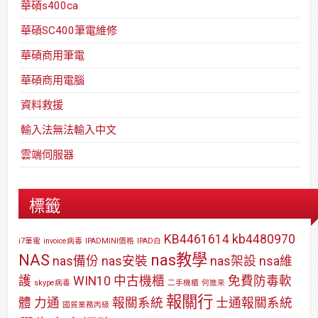
華碩s400ca
華碩SC400筆電維修
華碩商用筆電
華碩商用電腦
資料救援
輸入法無法輸入中文
雲端伺服器
標籤
KB4461614
kb4480970
i7筆電
invoice病毒
IPADMINI價格
IPAD白
NAS
nas教學
nas備份
nas安裝
nas架設
nsa維
護
WIN10
中古機櫃
免費防毒軟
skype病毒
二手機櫃
何進來
報關行
體
力通
報關系統
士通報關系統
國貿業務丙級