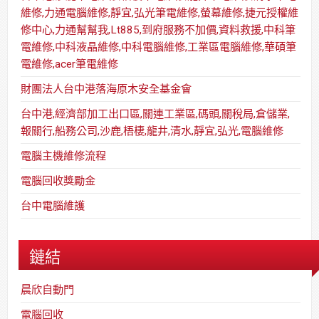
維修,力通電腦維修,靜宜,弘光筆電維修,螢幕維修,捷元授權維
修中心,力通幫幫我,Lt885,到府服務不加價,資料救援,中科筆
電維修,中科液晶維修,中科電腦維修,工業區電腦維修,華碩筆
電維修,acer筆電維修
財團法人台中港落海原木安全基金會
台中港,經濟部加工出口區,關連工業區,碼頭,關稅局,倉儲業,
報關行,船務公司,沙鹿,梧棲,龍井,清水,靜宜,弘光,電腦維修
電腦主機維修流程
電腦回收獎勵金
台中電腦維護
鏈結
晨欣自動門
電腦回收