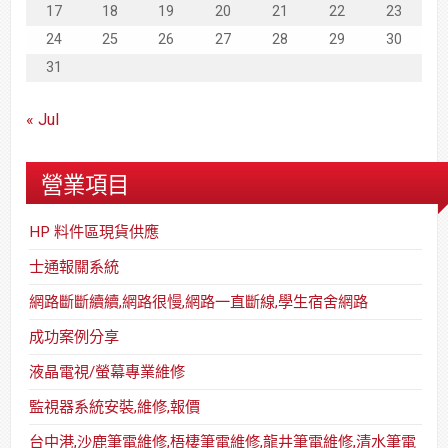
17
18
19
20
21
22
23
24
25
26
27
28
29
30
31
« Jul
營業項目
HP 料件區現貨供應
士通報關系統
網路斷斷續續,網路很慢,網路一直斷線,學生宿舍網路
成功案例分享
液晶電視/螢幕專業維修
監視器系統安裝,維修,報價
台中港,沙鹿筆電維修,梧棲筆電維修,龍井筆電維修,清水筆電