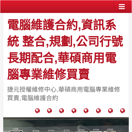
電腦維護合約,資訊系
統 整合,規劃,公司行號
長期配合,華碩商用電
腦專業維修買賣
捷元授權維修中心,華碩商用電腦專業維修
買賣,電腦維護合約
電
成
關
士
監
宿
HP
財
腦
功
於
通
視
舍
中
團
維
案
力
報
器
網
古
法
護
例
通
關
系
路/
料
人