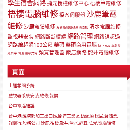
學生宿舍網路
捷元授權維修中心
梧棲筆電維修
梧棲電腦維修
沙鹿筆電
檔案伺服器
維修
沙鹿電腦維修
清水電腦維修
海關通關號碼編碼原則
網路管理
監視器安裝
網路斷斷續續
網路線超過
網路線超過100公尺
華碩
華碩商用電腦
防止loop
電腦藍
頻寬管理器
飯店網路
龍井電腦維修
底白字
電腦顯示異常
頁面
士通報關系統
監視器系統安裝,維修,報價
台中電腦維護
台中港,經濟部加工出口區,關連工業區,碼頭,關稅局,倉儲業,
報關行,船務公司,沙鹿,梧棲,龍井,清水,靜宜,弘光,電腦維修