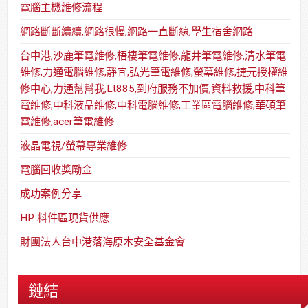
電腦主機維修流程
網路斷斷續續,網路很慢,網路一直斷線,學生宿舍網路
台中港,沙鹿筆電維修,梧棲筆電維修,龍井筆電維修,清水筆電
維修,力通電腦維修,靜宜,弘光筆電維修,螢幕維修,捷元授權維
修中心,力通幫幫我,Lt885,到府服務不加價,資料救援,中科筆
電維修,中科液晶維修,中科電腦維修,工業區電腦維修,華碩筆
電維修,acer筆電維修
液晶電視/螢幕專業維修
電腦回收獎勵金
成功案例分享
HP 料件區現貨供應
財團法人台中港落海原木安全基金會
鏈結