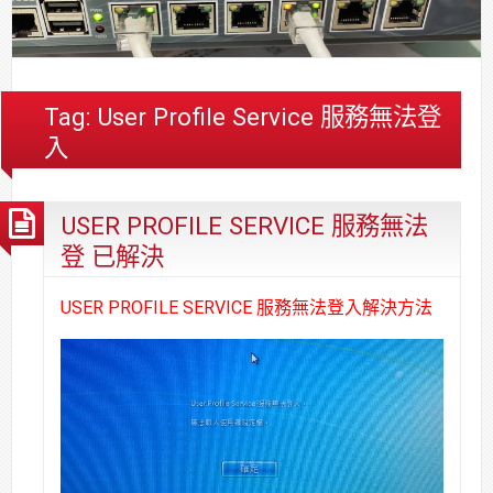
合
分
系
統
大
件
台
約
享
統
安
樓
區
中
裝,
網
港
維
路/
落
Tag:
User Profile Service 服務無法登
修,
公
海
入
報
司
原
價
網
木
路/
安
USER PROFILE SERVICE 服務無法
解
全
登 已解決
決
基
方
金
USER PROFILE SERVICE 服務無法登入解決方法
案
會