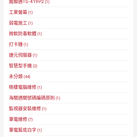
威聯通TS-419P2
(1)
工業螢幕
(1)
弱電施工
(1)
微軟防毒軟體
(1)
打卡鐘
(1)
捷元伺服器
(1)
智慧型手機
(2)
未分類
(44)
梧棲電腦維修
(1)
海關通關號碼編碼原則
(1)
監視器安裝維修
(1)
筆電維修
(7)
筆電藍底白字
(1)