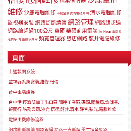
檔案伺服器
維修
沙鹿電腦維修
清水電腦維修
海關通關號碼編碼原則
網路管理
監視器安裝
網路斷斷續續
網路線超過
網路線超過100公尺
華碩
華碩商用電腦
防止loop
電腦藍
頻寬管理器
飯店網路
龍井電腦維修
底白字
電腦顯示異常
頁面
士通報關系統
監視器系統安裝,維修,報價
台中電腦維護
台中港,經濟部加工出口區,關連工業區,碼頭,關稅局,倉儲業,
報關行,船務公司,沙鹿,梧棲,龍井,清水,靜宜,弘光,電腦維修
電腦主機維修流程
網路斷斷續續,網路很慢,網路一直斷線,學生宿舍網路