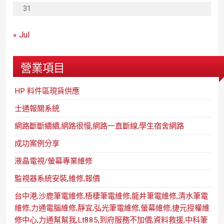
31
« Jul
營業項目
HP 料件區現貨供應
士通報關系統
網路斷斷續續,網路很慢,網路一直斷線,學生宿舍網路
成功案例分享
液晶電視/螢幕專業維修
監視器系統安裝,維修,報價
台中港,沙鹿筆電維修,梧棲筆電維修,龍井筆電維修,清水筆電
維修,力通電腦維修,靜宜,弘光筆電維修,螢幕維修,捷元授權維
修中心,力通幫幫我,Lt885,到府服務不加價,資料救援,中科筆