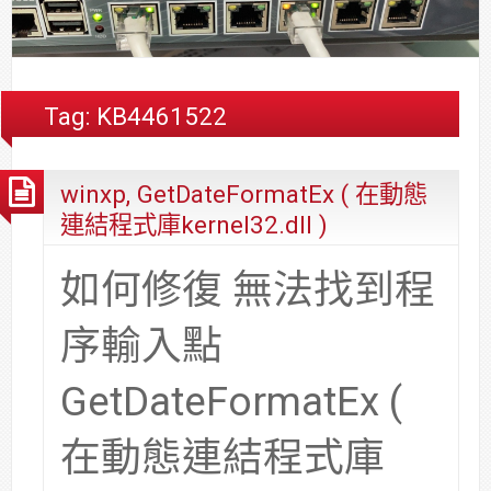
合
分
系
統
大
件
台
約
享
統
安
樓
區
中
裝,
網
港
維
路/
落
Tag:
KB4461522
修,
公
海
報
司
原
winxp, GetDateFormatEx ( 在動態
價
網
木
路/
安
連結程式庫kernel32.dll )
解
全
決
基
如何修復 無法找到程
方
金
案
會
序輸入點
GetDateFormatEx (
在動態連結程式庫