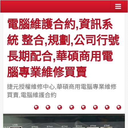
電腦維護合約,資訊系
統 整合,規劃,公司行號
長期配合,華碩商用電
腦專業維修買賣
捷元授權維修中心,華碩商用電腦專業維修
買賣,電腦維護合約
電
成
關
士
監
宿
HP
財
腦
功
於
通
視
舍
中
團
維
案
力
報
器
網
古
法
護
例
通
關
系
路/
料
人