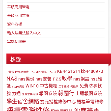
華碩商用筆電
華碩商用電腦
資料救援
輸入法無法輸入中文
雲端伺服器
標籤
KB4461614
kb4480970
i7筆電
invoice病毒
IPADMINI價格
IPAD白
NAS
nas教學
nas備份
nas安裝
nas架設
nsa維
護
WIN10
中古機櫃
免費防毒軟
skype病毒
二手機櫃
何進來
報關行
體
力通
報關系統
士通報關系統
國貿業務丙級
學生宿舍網路
捷元授權維修中心
梧棲筆電維修
梧棲電腦維修
沙鹿筆電