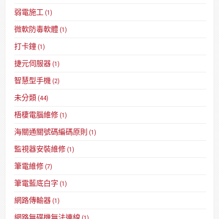
弱電施工
(1)
微軟防毒軟體
(1)
打卡鐘
(1)
捷元伺服器
(1)
智慧型手機
(2)
未分類
(44)
梧棲電腦維修
(1)
海關通關號碼編碼原則
(1)
監視器安裝維修
(1)
筆電維修
(7)
筆電藍底白字
(1)
網路傳輸器
(1)
網路無碟機無法連線
(1)