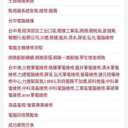
士通報關系統
監視器系統安裝,維修,報價
台中電腦維護
台中港,經濟部加工出口區,關連工業區,碼頭,關稅局,倉儲業,
報關行,船務公司,沙鹿,梧棲,龍井,清水,靜宜,弘光,電腦維修
電腦主機維修流程
網路斷斷續續,網路很慢,網路一直斷線,學生宿舍網路
台中港,沙鹿筆電維修,梧棲筆電維修,龍井筆電維修,清水筆電
維修,力通電腦維修,靜宜,弘光筆電維修,螢幕維修,捷元授權維
修中心,力通幫幫我,Lt885,到府服務不加價,資料救援,中科筆
電維修,中科液晶維修,中科電腦維修,工業區電腦維修,華碩筆
電維修,acer筆電維修
液晶電視/螢幕專業維修
電腦回收獎勵金
成功案例分享