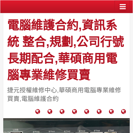
電腦維護合約,資訊系
統 整合,規劃,公司行號
長期配合,華碩商用電
腦專業維修買賣
捷元授權維修中心,華碩商用電腦專業維修
買賣,電腦維護合約
電
成
關
士
監
宿
HP
財
腦
功
於
通
視
舍
中
團
維
案
力
報
器
網
古
法
護
例
通
關
系
路/
料
人