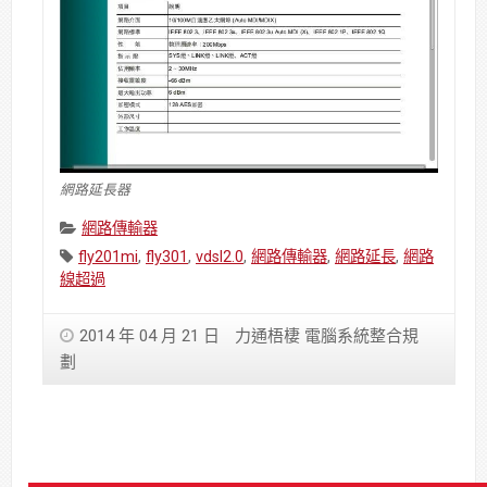
網路延長器
Categories:
網路傳輸器
Tags:
fly201mi
,
fly301
,
vdsl2.0
,
網路傳輸器
,
網路延長
,
網路
線超過
2014 年 04 月 21 日
力通梧棲 電腦系統整合規
劃