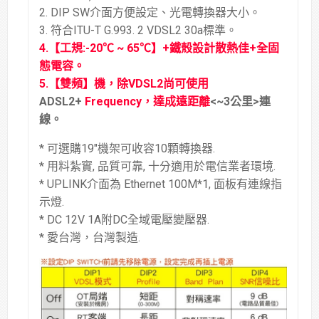
2. DIP SW介面方便設定、光電轉換器大小。
3. 符合ITU-T G.993. 2 VDSL2 30a標準。
4.
【工規
:-20℃ ~ 65℃
】+
鐵殼設計散熱佳
+
全固
態電容。
5.【
雙頻
】機，除VDSL2尚可使用
ADSL2+
Frequency，達成遠距離
<~3公里>
連
線。
* 可選購19″機架可收容10顆轉換器.
* 用料紮實, 品質可靠, 十分適用於電信業者環境.
* UPLINK介面為 Ethernet 100M*1, 面板有連線指
示燈.
* DC 12V 1A附DC全域電壓變壓器.
* 愛台灣，台灣製造.