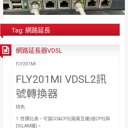
合
分
系
統
大
件
台
約
享
統
安
樓
區
中
裝,
網
港
維
路/
落
Tag:
網路延長
修,
公
海
報
司
原
網路延長器VDSL
價
網
木
路/
安
解
全
FLY201MI
決
基
FLY201MI VDSL2訊
方
金
案
會
號轉換器
特色:
1. 性價比高，可當CO&CPE(兩兩互連)或CPE(與
DSLAM連)。