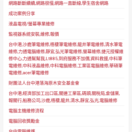
網路斷斷續續,網路很慢,網路一直斷線,學生宿舍網路
成功案例分享
液晶電視/螢幕專業維修
監視器系統安裝,維修,報價
台中港,沙鹿筆電維修,梧棲筆電維修,龍井筆電維修,清水筆電
維修,力通電腦維修,靜宜,弘光筆電維修,螢幕維修,捷元授權維
修中心,力通幫幫我,Lt885,到府服務不加價,資料救援,中科筆
電維修,中科液晶維修,中科電腦維修,工業區電腦維修,華碩筆
電維修,acer筆電維修
財團法人台中港落海原木安全基金會
台中港,經濟部加工出口區,關連工業區,碼頭,關稅局,倉儲業,
報關行,船務公司,沙鹿,梧棲,龍井,清水,靜宜,弘光,電腦維修
電腦主機維修流程
電腦回收獎勵金
台中電腦維護