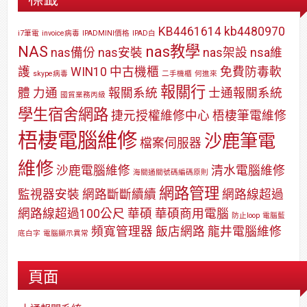
KB4461614
kb4480970
i7筆電
invoice病毒
IPADMINI價格
IPAD白
NAS
nas教學
nas備份
nas安裝
nas架設
nsa維
護
WIN10
中古機櫃
免費防毒軟
skype病毒
二手機櫃
何進來
報關行
體
力通
報關系統
士通報關系統
國貿業務丙級
學生宿舍網路
捷元授權維修中心
梧棲筆電維修
梧棲電腦維修
沙鹿筆電
檔案伺服器
維修
沙鹿電腦維修
清水電腦維修
海關通關號碼編碼原則
網路管理
監視器安裝
網路斷斷續續
網路線超過
網路線超過100公尺
華碩
華碩商用電腦
防止loop
電腦藍
頻寬管理器
飯店網路
龍井電腦維修
底白字
電腦顯示異常
頁面