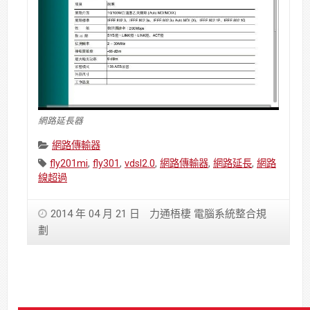
網路延長器
Categories:
網路傳輸器
Tags:
fly201mi
,
fly301
,
vdsl2.0
,
網路傳輸器
,
網路延長
,
網路
線超過
2014 年 04 月 21 日
力通梧棲 電腦系統整合規
劃