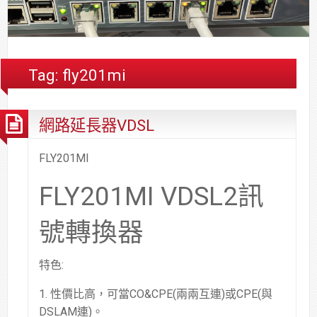
合
分
系
統
大
件
台
約
享
統
安
樓
區
中
裝,
網
港
維
路/
落
Tag:
fly201mi
修,
公
海
報
司
原
網路延長器VDSL
價
網
木
路/
安
解
全
FLY201MI
決
基
FLY201MI VDSL2訊
方
金
案
會
號轉換器
特色:
1. 性價比高，可當CO&CPE(兩兩互連)或CPE(與
DSLAM連)。