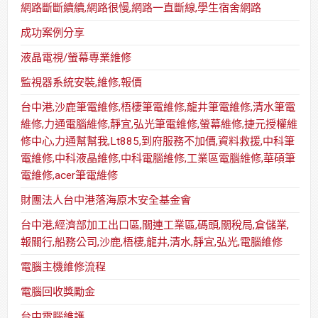
網路斷斷續續,網路很慢,網路一直斷線,學生宿舍網路
成功案例分享
液晶電視/螢幕專業維修
監視器系統安裝,維修,報價
台中港,沙鹿筆電維修,梧棲筆電維修,龍井筆電維修,清水筆電
維修,力通電腦維修,靜宜,弘光筆電維修,螢幕維修,捷元授權維
修中心,力通幫幫我,Lt885,到府服務不加價,資料救援,中科筆
電維修,中科液晶維修,中科電腦維修,工業區電腦維修,華碩筆
電維修,acer筆電維修
財團法人台中港落海原木安全基金會
台中港,經濟部加工出口區,關連工業區,碼頭,關稅局,倉儲業,
報關行,船務公司,沙鹿,梧棲,龍井,清水,靜宜,弘光,電腦維修
電腦主機維修流程
電腦回收獎勵金
台中電腦維護