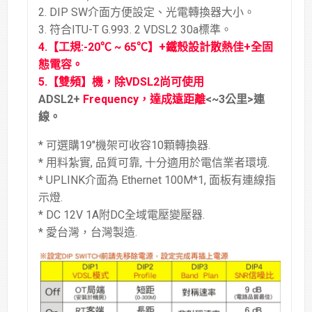
2. DIP SW介面方便設定、光電轉換器大小。
3. 符合ITU-T G.993. 2 VDSL2 30a標準。
4.
【工規
:-20℃ ~ 65℃
】+
鐵殼設計散熱佳
+
全固
態電容。
5.【
雙頻
】機，除VDSL2尚可使用
ADSL2+
Frequency，達成遠距離
<~3公里>
連
線。
* 可選購19″機架可收容10顆轉換器.
* 用料紮實, 品質可靠, 十分適用於電信業者環境.
* UPLINK介面為 Ethernet 100M*1, 面板有連線指
示燈.
* DC 12V 1A附DC全域電壓變壓器.
* 愛台灣，台灣製造.