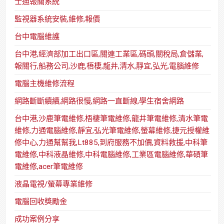
士通報關系統
監視器系統安裝,維修,報價
台中電腦維護
台中港,經濟部加工出口區,關連工業區,碼頭,關稅局,倉儲業,
報關行,船務公司,沙鹿,梧棲,龍井,清水,靜宜,弘光,電腦維修
電腦主機維修流程
網路斷斷續續,網路很慢,網路一直斷線,學生宿舍網路
台中港,沙鹿筆電維修,梧棲筆電維修,龍井筆電維修,清水筆電
維修,力通電腦維修,靜宜,弘光筆電維修,螢幕維修,捷元授權維
修中心,力通幫幫我,Lt885,到府服務不加價,資料救援,中科筆
電維修,中科液晶維修,中科電腦維修,工業區電腦維修,華碩筆
電維修,acer筆電維修
液晶電視/螢幕專業維修
電腦回收獎勵金
成功案例分享