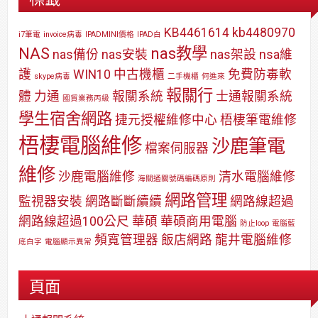
KB4461614
kb4480970
i7筆電
invoice病毒
IPADMINI價格
IPAD白
NAS
nas教學
nas備份
nas安裝
nas架設
nsa維
護
WIN10
中古機櫃
免費防毒軟
skype病毒
二手機櫃
何進來
報關行
體
力通
報關系統
士通報關系統
國貿業務丙級
學生宿舍網路
捷元授權維修中心
梧棲筆電維修
梧棲電腦維修
沙鹿筆電
檔案伺服器
維修
沙鹿電腦維修
清水電腦維修
海關通關號碼編碼原則
網路管理
監視器安裝
網路斷斷續續
網路線超過
網路線超過100公尺
華碩
華碩商用電腦
防止loop
電腦藍
頻寬管理器
飯店網路
龍井電腦維修
底白字
電腦顯示異常
頁面