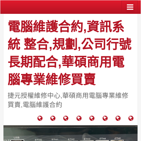
電腦維護合約,資訊系
統 整合,規劃,公司行號
長期配合,華碩商用電
腦專業維修買賣
捷元授權維修中心,華碩商用電腦專業維修
買賣,電腦維護合約
電
成
關
士
監
宿
HP
財
腦
功
於
通
視
舍
中
團
維
案
力
報
器
網
古
法
護
例
通
關
系
路/
料
人