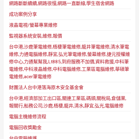
網路斷斷續續,網路很慢,網路一直斷線,學生宿舍網路
成功案例分享
液晶電視/螢幕專業維修
監視器系統安裝,維修,報價
台中港,沙鹿筆電維修,梧棲筆電維修,龍井筆電維修,清水筆電
維修,力通電腦維修,靜宜,弘光筆電維修,螢幕維修,捷元授權維
修中心,力通幫幫我,Lt885,到府服務不加價,資料救援,中科筆
電維修,中科液晶維修,中科電腦維修,工業區電腦維修,華碩筆
電維修,acer筆電維修
財團法人台中港落海原木安全基金會
台中港,經濟部加工出口區,關連工業區,碼頭,關稅局,倉儲業,
報關行,船務公司,沙鹿,梧棲,龍井,清水,靜宜,弘光,電腦維修
電腦主機維修流程
電腦回收獎勵金
台中電腦維護