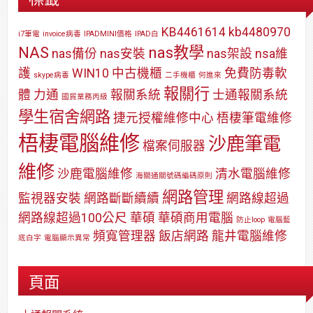
KB4461614
kb4480970
i7筆電
invoice病毒
IPADMINI價格
IPAD白
NAS
nas教學
nas備份
nas安裝
nas架設
nsa維
護
WIN10
中古機櫃
免費防毒軟
skype病毒
二手機櫃
何進來
報關行
體
力通
報關系統
士通報關系統
國貿業務丙級
學生宿舍網路
捷元授權維修中心
梧棲筆電維修
梧棲電腦維修
沙鹿筆電
檔案伺服器
維修
沙鹿電腦維修
清水電腦維修
海關通關號碼編碼原則
網路管理
監視器安裝
網路斷斷續續
網路線超過
網路線超過100公尺
華碩
華碩商用電腦
防止loop
電腦藍
頻寬管理器
飯店網路
龍井電腦維修
底白字
電腦顯示異常
頁面