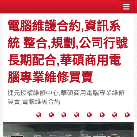
電腦維護合約,資訊系
統 整合,規劃,公司行號
長期配合,華碩商用電
腦專業維修買賣
捷元授權維修中心,華碩商用電腦專業維修
買賣,電腦維護合約
電
成
關
士
監
宿
HP
財
腦
功
於
通
視
舍
中
團
維
案
力
報
器
網
古
法
護
例
通
關
系
路/
料
人