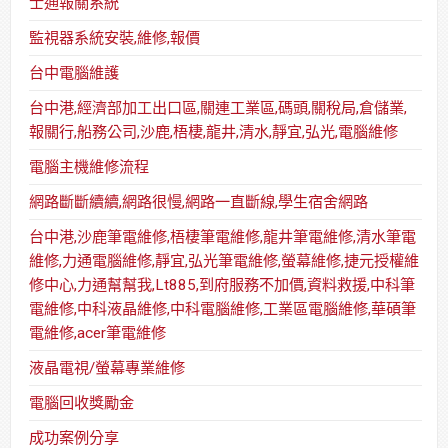
士通報關系統
監視器系統安裝,維修,報價
台中電腦維護
台中港,經濟部加工出口區,關連工業區,碼頭,關稅局,倉儲業,
報關行,船務公司,沙鹿,梧棲,龍井,清水,靜宜,弘光,電腦維修
電腦主機維修流程
網路斷斷續續,網路很慢,網路一直斷線,學生宿舍網路
台中港,沙鹿筆電維修,梧棲筆電維修,龍井筆電維修,清水筆電
維修,力通電腦維修,靜宜,弘光筆電維修,螢幕維修,捷元授權維
修中心,力通幫幫我,Lt885,到府服務不加價,資料救援,中科筆
電維修,中科液晶維修,中科電腦維修,工業區電腦維修,華碩筆
電維修,acer筆電維修
液晶電視/螢幕專業維修
電腦回收獎勵金
成功案例分享