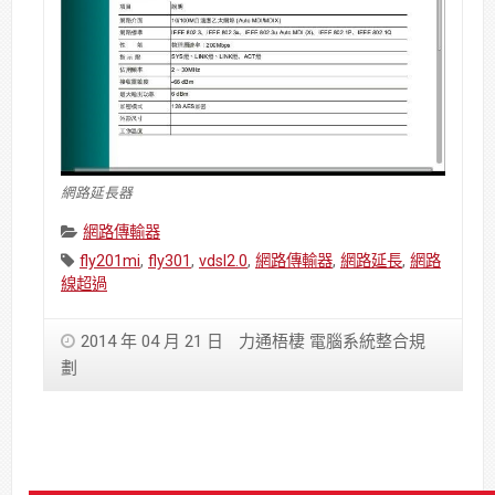
網路延長器
Categories:
網路傳輸器
Tags:
fly201mi
,
fly301
,
vdsl2.0
,
網路傳輸器
,
網路延長
,
網路
線超過
2014 年 04 月 21 日
力通梧棲 電腦系統整合規
劃