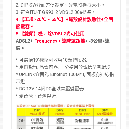
2. DIP SW介面方便設定、光電轉換器大小。
3. 符合ITU-T G.993. 2 VDSL2 30a標準。
4.
【工規
:-20℃ ~ 65℃
】+
鐵殼設計散熱佳
+
全固
態電容。
5.【
雙頻
】機，除VDSL2尚可使用
ADSL2+
Frequency，達成遠距離
<~3公里>
連
線。
* 可選購19″機架可收容10顆轉換器.
* 用料紮實, 品質可靠, 十分適用於電信業者環境.
* UPLINK介面為 Ethernet 100M*1, 面板有連線指
示燈.
* DC 12V 1A附DC全域電壓變壓器.
* 愛台灣，台灣製造.