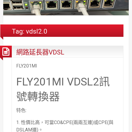
合
分
系
統
大
件
台
約
享
統
安
樓
區
中
裝,
網
港
維
路/
落
Tag:
vdsl2.0
修,
公
海
報
司
原
網路延長器VDSL
價
網
木
路/
安
解
全
FLY201MI
決
基
FLY201MI VDSL2訊
方
金
案
會
號轉換器
特色:
1. 性價比高，可當CO&CPE(兩兩互連)或CPE(與
DSLAM連)。