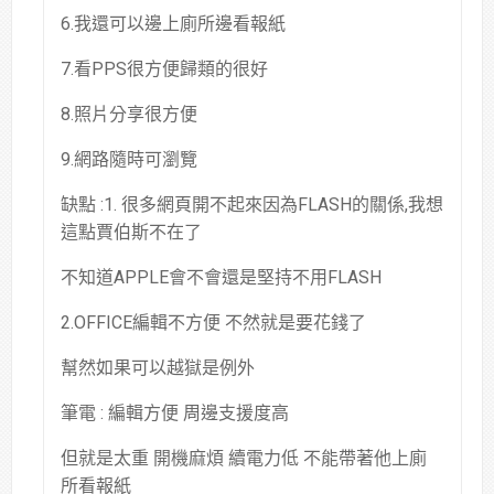
6.我還可以邊上廁所邊看報紙
7.看PPS很方便歸類的很好
8.照片分享很方便
9.網路隨時可瀏覽
缺點 :1. 很多網頁開不起來因為FLASH的關係,我想
這點賈伯斯不在了
不知道APPLE會不會還是堅持不用FLASH
2.OFFICE編輯不方便 不然就是要花錢了
幫然如果可以越獄是例外
筆電 : 編輯方便 周邊支援度高
但就是太重 開機麻煩 續電力低 不能帶著他上廁
所看報紙