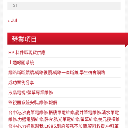
31
« Jul
營業項目
HP 料件區現貨供應
士通報關系統
網路斷斷續續,網路很慢,網路一直斷線,學生宿舍網路
成功案例分享
液晶電視/螢幕專業維修
監視器系統安裝,維修,報價
台中港,沙鹿筆電維修,梧棲筆電維修,龍井筆電維修,清水筆電
維修,力通電腦維修,靜宜,弘光筆電維修,螢幕維修,捷元授權維
修中心,力通幫幫我,Lt885,到府服務不加價,資料救援,中科筆