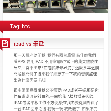
合
分
系
統
大
件
台
約
享
統
安
樓
區
中
裝,
網
港
維
路/
落
Tag:
htc
修,
公
海
報
司
原
ipad vs 筆電
價
網
木
路/
安
解
全
那一天我老婆問我 我們有兩台筆電 為什麼我們
決
基
看PPS 要用IPAD 不用筆電呢?當下的我突然傻住
方
金
居然回答不出來?在電腦維修界混了這麼多年這個
案
會
問題被問倒了後來我仔細想了一下我的習慣整理
出為什麼需要IPAD
很多常常覺得說我又不需要IPAD或者平板,那是你
們追求潮流花錢買的,一開始我也這樣覺得因為
IPAD或者平板工作不方便,後來我老婆從國外買了
一台IPAD回來之後 我玩一玩 我改觀了 .如果不完