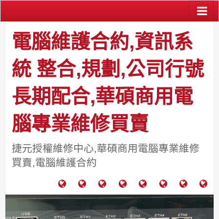
電腦維護合約,資訊系
統 整合,規劃,公司行號
長期配合,華碩商用電
腦專業維修買賣
捷元授權維修中心,華碩商用電腦專業維修
買賣,電腦維護合約
電
成
關
士
監
宿
HP
財
腦
功
於
通
視
舍
中
團
維
案
力
報
器
網
古
法
護
例
通
關
系
路/
料
人