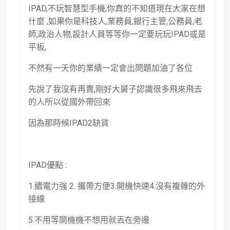
IPAD,不玩智慧型手機,你真的不知道現在大家在想
什麼 ,如果你是科技人,業務員,銀行主管,公務員,老
師,政治人物,設計人員等等你一定要玩玩IPAD或是
平板,
不然有一天你的業績一定會出問題加油了各位
先說了我沒有再賣,剛好大舅子認識很多飛來飛去
的人所以從國外帶回來
因為那時候IPAD2缺貨
IPAD優點 :
1.續電力強 2. 攜帶方便3.開機快速4.沒有複雜的外
接線
5.不用等開機機不想用就丟在旁邊