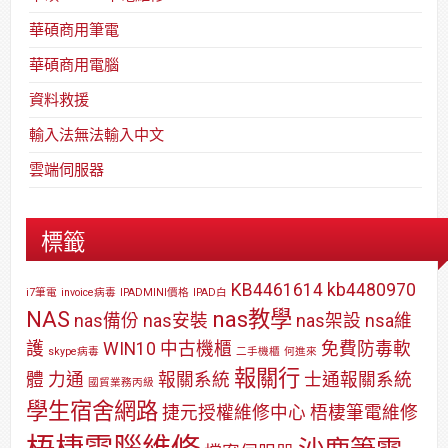
華碩商用筆電
華碩商用電腦
資料救援
輸入法無法輸入中文
雲端伺服器
標籤
KB4461614
kb4480970
i7筆電
invoice病毒
IPADMINI價格
IPAD白
NAS
nas教學
nas備份
nas安裝
nas架設
nsa維
護
WIN10
中古機櫃
免費防毒軟
skype病毒
二手機櫃
何進來
報關行
體
力通
報關系統
士通報關系統
國貿業務丙級
學生宿舍網路
捷元授權維修中心
梧棲筆電維修