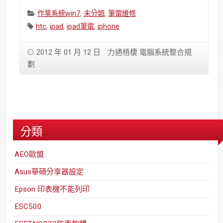
Categories:
作業系統win7
,
未分類
,
筆電維修
Tags:
htc
,
ipad
,
ipad筆電
,
iphone
2012 年 01 月 12 日
力通梧棲 電腦系統整合規
劃
分類
AEO歐盟
Asus華碩分享器設定
Epson 印表機不能列印
ESC500