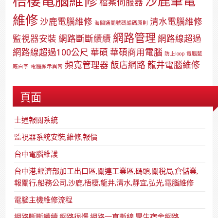
梧棲電腦維修
沙鹿筆電
檔案伺服器
維修
沙鹿電腦維修
清水電腦維修
海關通關號碼編碼原則
網路管理
監視器安裝
網路斷斷續續
網路線超過
網路線超過100公尺
華碩
華碩商用電腦
防止loop
電腦藍
頻寬管理器
飯店網路
龍井電腦維修
底白字
電腦顯示異常
頁面
士通報關系統
監視器系統安裝,維修,報價
台中電腦維護
台中港,經濟部加工出口區,關連工業區,碼頭,關稅局,倉儲業,
報關行,船務公司,沙鹿,梧棲,龍井,清水,靜宜,弘光,電腦維修
電腦主機維修流程
網路斷斷續續,網路很慢,網路一直斷線,學生宿舍網路