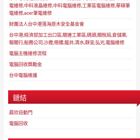
電維修,中科液晶維修,中科電腦維修,工業區電腦維修,華碩筆
電維修,acer筆電維修
財團法人台中港落海原木安全基金會
台中港,經濟部加工出口區,關連工業區,碼頭,關稅局,倉儲業,
報關行,船務公司,沙鹿,梧棲,龍井,清水,靜宜,弘光,電腦維修
電腦主機維修流程
電腦回收獎勵金
台中電腦維護
鏈結
晨欣自動門
電腦回收