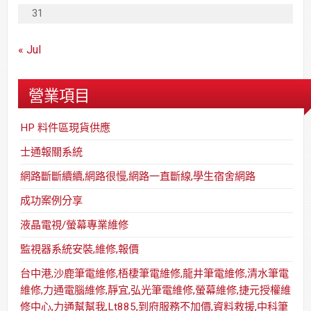
31
« Jul
營業項目
HP 料件區現貨供應
士通報關系統
網路斷斷續續,網路很慢,網路一直斷線,學生宿舍網路
成功案例分享
液晶電視/螢幕專業維修
監視器系統安裝,維修,報價
台中港,沙鹿筆電維修,梧棲筆電維修,龍井筆電維修,清水筆電
維修,力通電腦維修,靜宜,弘光筆電維修,螢幕維修,捷元授權維
修中心,力通幫幫我,Lt885,到府服務不加價,資料救援,中科筆