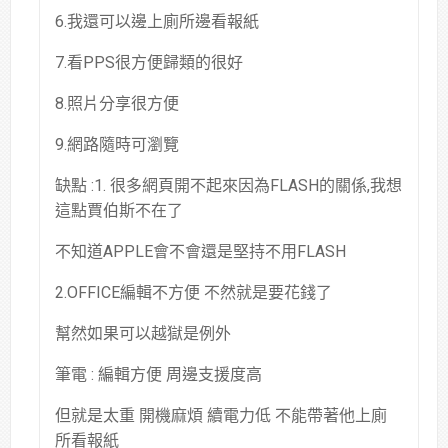
6.我還可以邊上廁所邊看報紙
7.看PPS很方便歸類的很好
8.照片分享很方便
9.網路隨時可瀏覽
缺點 :1. 很多網頁開不起來因為FLASH的關係,我想
這點賈伯斯不在了
不知道APPLE會不會還是堅持不用FLASH
2.OFFICE編輯不方便 不然就是要花錢了
幫然如果可以越獄是例外
筆電 : 編輯方便 周邊支援度高
但就是太重 開機麻煩 續電力低 不能帶著他上廁
所看報紙