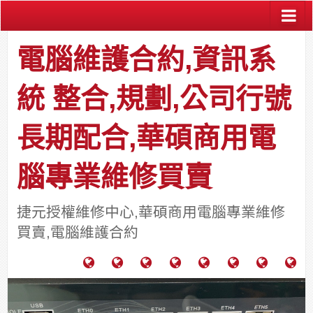
電腦維護合約,資訊系
統 整合,規劃,公司行號
長期配合,華碩商用電
腦專業維修買賣
捷元授權維修中心,華碩商用電腦專業維修
買賣,電腦維護合約
電
成
關
士
監
宿
HP
財
腦
功
於
通
視
舍
中
團
維
案
力
報
器
網
古
法
護
例
通
關
系
路/
料
人