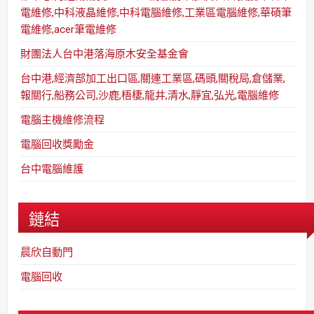
電維修,中科液晶維修,中科電腦維修,工業區電腦維修,華碩筆
電維修,acer筆電維修
財團法人台中港落海原木安全基金會
台中港,經濟部加工出口區,關連工業區,碼頭,關稅局,倉儲業,
報關行,船務公司,沙鹿,梧棲,龍井,清水,靜宜,弘光,電腦維修
電腦主機維修流程
電腦回收獎勵金
台中電腦維護
鏈結
晨欣自動門
電腦回收