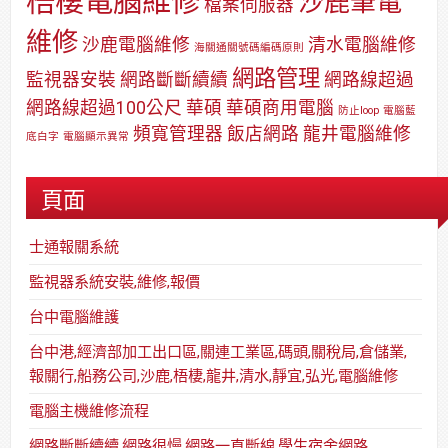
梧棲電腦維修
沙鹿筆電
檔案伺服器
維修
沙鹿電腦維修
清水電腦維修
海關通關號碼編碼原則
網路管理
監視器安裝
網路斷斷續續
網路線超過
網路線超過100公尺
華碩
華碩商用電腦
防止loop
電腦藍
頻寬管理器
飯店網路
龍井電腦維修
底白字
電腦顯示異常
頁面
士通報關系統
監視器系統安裝,維修,報價
台中電腦維護
台中港,經濟部加工出口區,關連工業區,碼頭,關稅局,倉儲業,
報關行,船務公司,沙鹿,梧棲,龍井,清水,靜宜,弘光,電腦維修
電腦主機維修流程
網路斷斷續續,網路很慢,網路一直斷線,學生宿舍網路