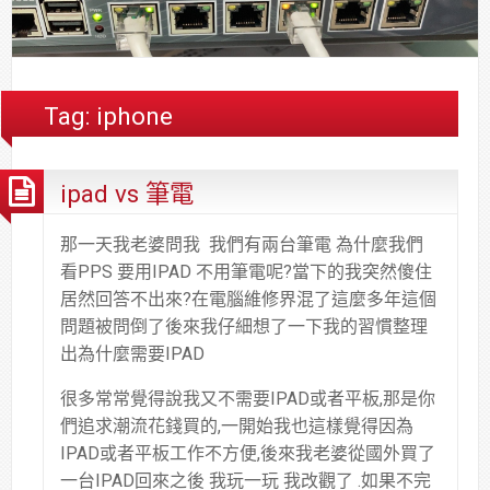
合
分
系
統
大
件
台
約
享
統
安
樓
區
中
裝,
網
港
維
路/
落
Tag:
iphone
修,
公
海
報
司
原
ipad vs 筆電
價
網
木
路/
安
解
全
那一天我老婆問我 我們有兩台筆電 為什麼我們
決
基
看PPS 要用IPAD 不用筆電呢?當下的我突然傻住
方
金
居然回答不出來?在電腦維修界混了這麼多年這個
案
會
問題被問倒了後來我仔細想了一下我的習慣整理
出為什麼需要IPAD
很多常常覺得說我又不需要IPAD或者平板,那是你
們追求潮流花錢買的,一開始我也這樣覺得因為
IPAD或者平板工作不方便,後來我老婆從國外買了
一台IPAD回來之後 我玩一玩 我改觀了 .如果不完