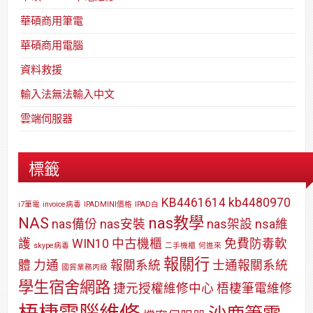
華碩商用筆電
華碩商用電腦
資料救援
輸入法無法輸入中文
雲端伺服器
標籤
KB4461614
kb4480970
i7筆電
invoice病毒
IPADMINI價格
IPAD白
NAS
nas教學
nas備份
nas安裝
nas架設
nsa維
護
WIN10
中古機櫃
免費防毒軟
skype病毒
二手機櫃
何進來
報關行
體
力通
報關系統
士通報關系統
國貿業務丙級
學生宿舍網路
捷元授權維修中心
梧棲筆電維修