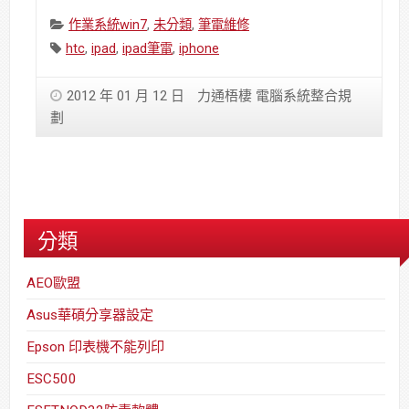
Categories:
作業系統win7
,
未分類
,
筆電維修
Tags:
htc
,
ipad
,
ipad筆電
,
iphone
2012 年 01 月 12 日
力通梧棲 電腦系統整合規
劃
分類
AEO歐盟
Asus華碩分享器設定
Epson 印表機不能列印
ESC500