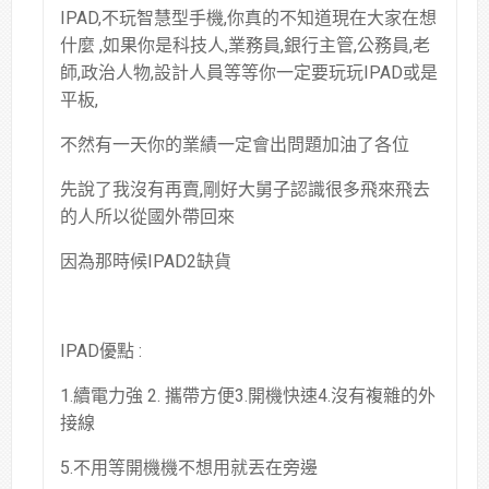
IPAD,不玩智慧型手機,你真的不知道現在大家在想
什麼 ,如果你是科技人,業務員,銀行主管,公務員,老
師,政治人物,設計人員等等你一定要玩玩IPAD或是
平板,
不然有一天你的業績一定會出問題加油了各位
先說了我沒有再賣,剛好大舅子認識很多飛來飛去
的人所以從國外帶回來
因為那時候IPAD2缺貨
IPAD優點 :
1.續電力強 2. 攜帶方便3.開機快速4.沒有複雜的外
接線
5.不用等開機機不想用就丟在旁邊